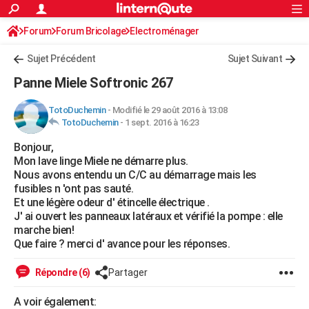
ACTUALITÉS
Forum
Forum Bricolage
Connexion
Electroménager
S'inscrire
Rechercher
Société
Education
Villes
Politique
Faits Divers
Monde
+
SPORT
Sujet Précédent
Sujet Suivant
Football
Cyclisme
Forum
Coupe du monde 2026
Tennis
Rugby
CULTURE
Panne Miele Softronic 267
TNT
Cinéma
Musique
Programme TV
Streaming
Sorties cinéma
+
FINANCE
TotoDuchemin
-
Modifié le 29 août 2016 à 13:08
TotoDuchemin
-
1 sept. 2016 à 16:23
Impôts
Immobilier
Banque
Crédit
Retraite
Epargne
Risques naturels par ville
Assurance
AUTO
Bonjour,
Réserver un essai
Berlines
Forum auto
Essais
Citadines
SUV
+
HIGH-TECH
Mon lave linge Miele ne démarre plus.
Nous avons entendu un C/C au démarrage mais les
Meilleur smartphone
Ordinateurs
Guide high-tech
Mobiles
Internet
Jeux vidéo
+
BRICOLAGE
fusibles n 'ont pas sauté.
Et une légère odeur d' étincelle électrique .
Aménagement intérieur
Cuisine
Jardinage
+
Forum
Extérieur
Salle de bains
Rangement
WEEK-END
J' ai ouvert les panneaux latéraux et vérifié la pompe : elle
marche bien!
Escapades
Expositions
Week-end nature
Guides de France
Patrimoine
Musées
+
LIFESTYLE
Que faire ? merci d' avance pour les réponses.
Bien-être
Mode
+
Art de vivre
Loisirs
Modes de vie
SANTE
Répondre (6)
Partager
Guide de la santé
Médicaments
+
Alimentation
Maladies
Sommeil
VOYAGE
A voir également: