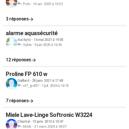
Polo
-
16 avr. 2025 à 12:52
3 réponses
alarme aquasécurité
duckyto
-
14 mai 2021 à 19:05
Sylvie
-
9 juin 2025 à 16:36
12 réponses
Proline FP 610 w
Gaillard
-
28 janv. 2021 à 17:48
stf_jpd87
-
1 juil. 2024 à 18:15
7 réponses
Miele Lave-Linge Softronic W3224
Chantal
-
15 janv. 2012 à 10:47
bbbb
-
21 mars 2020 à 18:07