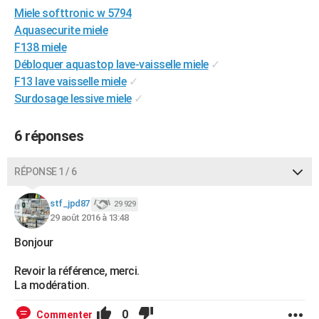
Miele softtronic w 5794
City break
Voyage de noces
Climat
Destinations
Voyage nature
Forum
+
PHOTO
Aquasecurite miele
GUIDES D'ACHAT
F138 miele
Débloquer aquastop lave-vaisselle miele
✓
BONS PLANS
F13 lave vaisselle miele
✓
Surdosage lessive miele
✓
CARTE DE VOEUX
Carte Bonne année
Carte Pâques
Carte de Noël
Carte Saint-Valentin
Carte d'anniversaire
DICTIONNAIRE
6 réponses
Biographies
Expressions
Dictionnaire
Citations
Proverbes
PROGRAMME TV
RÉPONSE 1 / 6
COPAINS D'AVANT
stf_jpd87
29 929
Se connecter
Collèges
Universités
Service militaire
S'inscrire
Lycées
Primaires
Entreprises
Avis de recherche
29 août 2016 à 13:48
AVIS DE DÉCÈS
Bonjour
FORUM
Revoir la référence, merci.
Lifestyle
Sport
Television
Cinema
Bricolage
Culture
Auto
Voyage
La modération.
0
Commenter