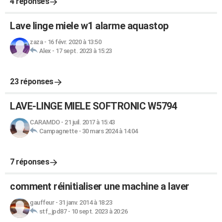
4 réponses
Lave linge miele w1 alarme aquastop
zaza
-
16 févr. 2020 à 13:50
Alex
-
17 sept. 2023 à 15:23
23 réponses
LAVE-LINGE MIELE SOFTRONIC W5794
CARAMDO
-
21 juil. 2017 à 15:43
Campagnette
-
30 mars 2024 à 14:04
7 réponses
comment réinitialiser une machine a laver
gauffeur
-
31 janv. 2014 à 18:23
stf_jpd87
-
10 sept. 2023 à 20:26