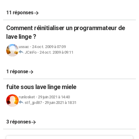
11 réponses
Comment réinitialiser un programmateur de
lave linge ?
ussac
-
24 oct. 2009 à 07:09
JCinFo
-
24 oct. 2009 à 09:11
1 réponse
fuite sous lave linge miele
runlosket
-
29 juin 2021 à 14:40
stf_jpd87
-
29 juin 2021 à 18:31
3 réponses