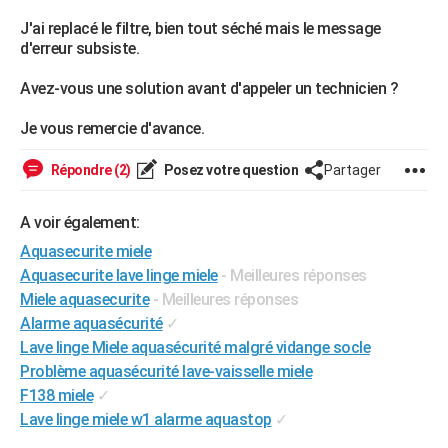
City break
Voyage de noces
Climat
Destinations
Voyage nature
Forum
+
PHOTO
J'ai replacé le filtre, bien tout séché mais le message
d'erreur subsiste.
GUIDES D'ACHAT
Avez-vous une solution avant d'appeler un technicien ?
BONS PLANS
Je vous remercie d'avance.
CARTE DE VOEUX
Répondre (2)
Posez votre question
Partager
Carte Bonne année
Carte Pâques
Carte de Noël
Carte Saint-Valentin
Carte d'anniversaire
DICTIONNAIRE
A voir également:
Biographies
Expressions
Dictionnaire
Citations
Proverbes
PROGRAMME TV
Aquasecurite miele
COPAINS D'AVANT
Aquasecurite lave linge miele
- Meilleures réponses
Miele aquasecurite
- Meilleures réponses
Se connecter
Collèges
Universités
Service militaire
S'inscrire
Lycées
Primaires
Entreprises
Avis de recherche
AVIS DE DÉCÈS
Alarme aquasécurité
✓
Lave linge Miele aquasécurité malgré vidange socle
FORUM
Problème aquasécurité lave-vaisselle miele
Lifestyle
Sport
Television
Cinema
Bricolage
Culture
Auto
Voyage
F138 miele
✓
Lave linge miele w1 alarme aquastop
✓