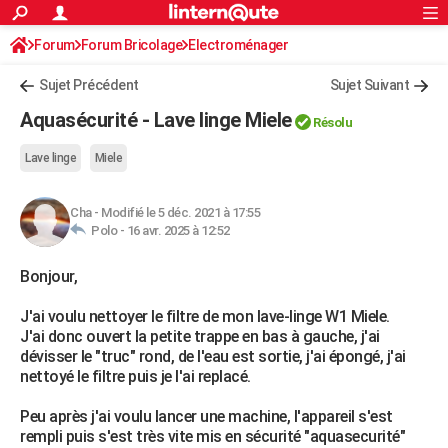
ACTUALITÉS
Forum
Forum Bricolage
Connexion
Electroménager
S'inscrire
Rechercher
Société
Education
Villes
Politique
Faits Divers
Monde
+
SPORT
Sujet Précédent
Sujet Suivant
Football
Cyclisme
Forum
Coupe du monde 2026
Tennis
Rugby
CULTURE
Aquasécurité - Lave linge Miele
Résolu
TNT
Cinéma
Musique
Programme TV
Streaming
Sorties cinéma
+
FINANCE
Lave linge
Miele
Impôts
Immobilier
Banque
Crédit
Retraite
Epargne
Risques naturels par ville
Assurance
AUTO
Cha
-
Modifié le 5 déc. 2021 à 17:55
Réserver un essai
Berlines
Forum auto
Essais
Citadines
SUV
+
HIGH-TECH
Polo -
16 avr. 2025 à 12:52
Meilleur smartphone
Ordinateurs
Guide high-tech
Mobiles
Internet
Jeux vidéo
+
BRICOLAGE
Bonjour,
Aménagement intérieur
Cuisine
Jardinage
+
Forum
Extérieur
Salle de bains
Rangement
WEEK-END
J'ai voulu nettoyer le filtre de mon lave-linge W1 Miele.
J'ai donc ouvert la petite trappe en bas à gauche, j'ai
Escapades
Expositions
Week-end nature
Guides de France
Patrimoine
Musées
+
LIFESTYLE
dévisser le "truc" rond, de l'eau est sortie, j'ai épongé, j'ai
nettoyé le filtre puis je l'ai replacé.
Bien-être
Mode
+
Art de vivre
Loisirs
Modes de vie
SANTE
Peu après j'ai voulu lancer une machine, l'appareil s'est
Guide de la santé
Médicaments
+
Alimentation
Maladies
Sommeil
VOYAGE
rempli puis s'est très vite mis en sécurité "aquasecurité"