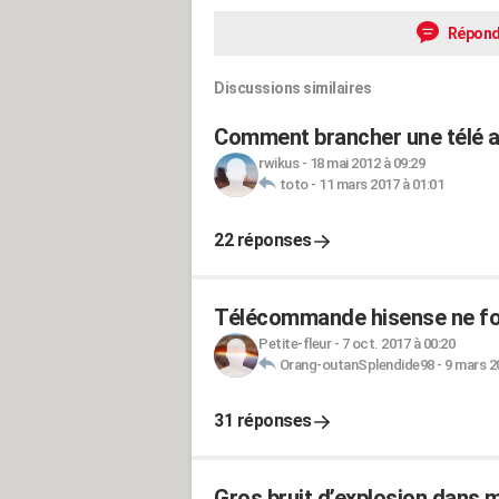
Répond
Discussions similaires
Comment brancher une télé a
rwikus
-
18 mai 2012 à 09:29
toto
-
11 mars 2017 à 01:01
22 réponses
Télécommande hisense ne fo
Petite-fleur
-
7 oct. 2017 à 00:20
Orang-outanSplendide98
-
9 mars 2
31 réponses
Gros bruit d’explosion dans m