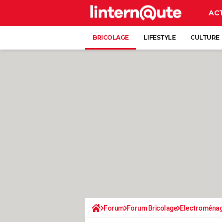
AC
BRICOLAGE
LIFESTYLE
CULTURE
Forum
Forum Bricolage
Electroména