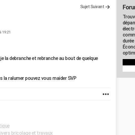
Foru
Sujet Suivant
Trouv
dépan
élect
à 19:21
commu
durée
Écono
optimi
 je la debranche et rebranche au bout de quelque
 pas la ralumer pouvez vous maider SVP
tique
vers bricolage et travaux