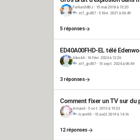
Furkan38BJ
-
15 mai 2018 à 13:20
stf_jpd87
-
5 févr. 2021 à 06:49
5 réponses
ED40A00FHD-EL télé Edenwo
Alex44
-
16 févr. 2024 à 12:26
stf_jpd87
-
15 sept. 2024 à 06:49
3 réponses
Comment fixer un TV sur du 
Arnaud
-
5 oct. 2013 à 19:23
Icare95
-
15 août 2019 à 14:16
12 réponses