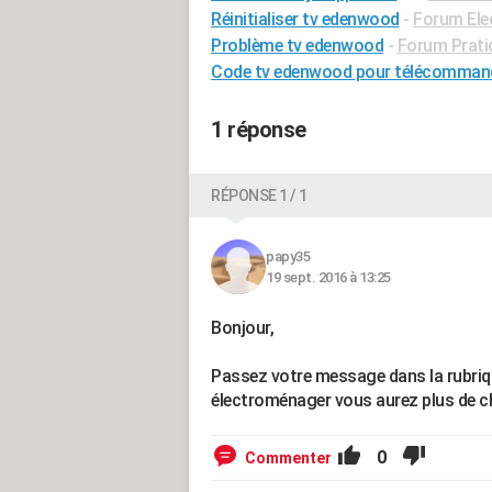
Réinitialiser tv edenwood
-
Forum Ele
Problème tv edenwood
-
Forum Prati
Code tv edenwood pour télécommande
1 réponse
RÉPONSE 1 / 1
papy35
19 sept. 2016 à 13:25
Bonjour,
Passez votre message dans la rubriq
électroménager vous aurez plus de c
0
Commenter