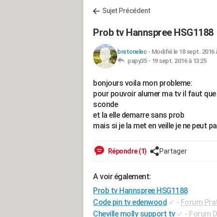
Sujet Précédent
Prob tv Hannspree HSG1188
bretonelec
-
Modifié le 18 sept. 2016 
papy35 -
19 sept. 2016 à 13:25
bonjours voila mon probleme:
pour pouvoir alumer ma tv il faut que
sconde
et la elle demarre sans prob
mais si je la met en veille je ne peut
Répondre (1)
Partager
A voir également:
Prob tv Hannspree HSG1188
Code pin tv edenwood
✓
-
Forum Pra
Cheville molly support tv
✓
-
Forum Di