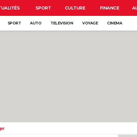
TUALITÉS
SPORT
CULTURE
FINANCE
A
SPORT
AUTO
TELEVISION
VOYAGE
CINEMA
ger