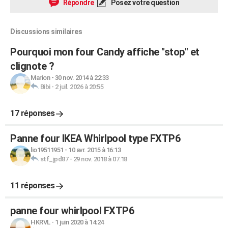
Répondre
Posez votre question
Discussions similaires
Pourquoi mon four Candy affiche "stop" et
clignote ?
Marion
-
30 nov. 2014 à 22:33
Bibi
-
2 juil. 2026 à 20:55
17 réponses
Panne four IKEA Whirlpool type FXTP6
lio19511951
-
10 avr. 2015 à 16:13
stf_jpd87
-
29 nov. 2018 à 07:18
11 réponses
panne four whirlpool FXTP6
HKRVL
-
1 juin 2020 à 14:24