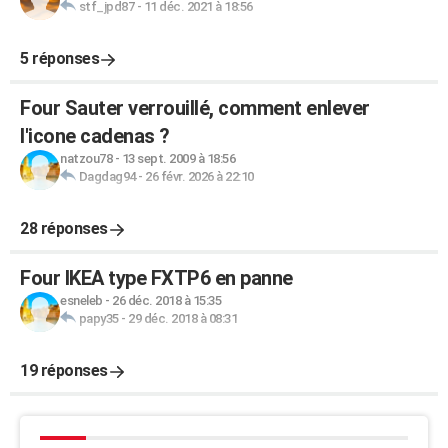
stf_jpd87
-
11 déc. 2021 à 18:56
5 réponses
Four Sauter verrouillé, comment enlever
l'icone cadenas ?
natzou78
-
13 sept. 2009 à 18:56
Dagdag94
-
26 févr. 2026 à 22:10
28 réponses
Four IKEA type FXTP6 en panne
esneleb
-
26 déc. 2018 à 15:35
papy35
-
29 déc. 2018 à 08:31
19 réponses