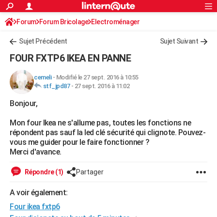
ACTUALITÉS
Forum
Forum Bricolage
Connexion
Electroménager
S'inscrire
Rechercher
Société
Education
Villes
Politique
Faits Divers
Monde
+
SPORT
Sujet Précédent
Sujet Suivant
Football
Cyclisme
Forum
Coupe du monde 2026
Tennis
Rugby
CULTURE
FOUR FXTP6 IKEA EN PANNE
TNT
Cinéma
Musique
Programme TV
Streaming
Sorties cinéma
+
FINANCE
cemeli
-
Modifié le 27 sept. 2016 à 10:55
stf_jpd87
-
27 sept. 2016 à 11:02
Impôts
Immobilier
Banque
Crédit
Retraite
Epargne
Risques naturels par ville
Assurance
AUTO
Bonjour,
Réserver un essai
Berlines
Forum auto
Essais
Citadines
SUV
+
HIGH-TECH
Mon four Ikea ne s'allume pas, toutes les fonctions ne
Meilleur smartphone
Ordinateurs
Guide high-tech
Mobiles
Internet
Jeux vidéo
+
BRICOLAGE
répondent pas sauf la led clé sécurité qui clignote. Pouvez-
vous me guider pour le faire fonctionner ?
Aménagement intérieur
Cuisine
Jardinage
+
Forum
Extérieur
Salle de bains
Rangement
WEEK-END
Merci d'avance.
Escapades
Expositions
Week-end nature
Guides de France
Patrimoine
Musées
+
LIFESTYLE
Répondre (1)
Partager
Bien-être
Mode
+
Art de vivre
Loisirs
Modes de vie
SANTE
A voir également:
Four ikea fxtp6
Guide de la santé
Médicaments
+
Alimentation
Maladies
Sommeil
VOYAGE