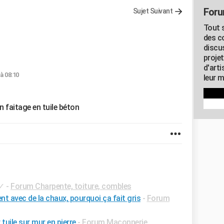
Foru
Sujet Suivant
Tout s
des c
discu
proje
d'art
 à 08:10
leur m
n faitage en tuile béton
✓
-
Forum Charpente, toiture, combles
nt avec de la chaux, pourquoi ça fait gris
-
Forum
tuile sur mur en pierre
-
Forum Maçonnerie