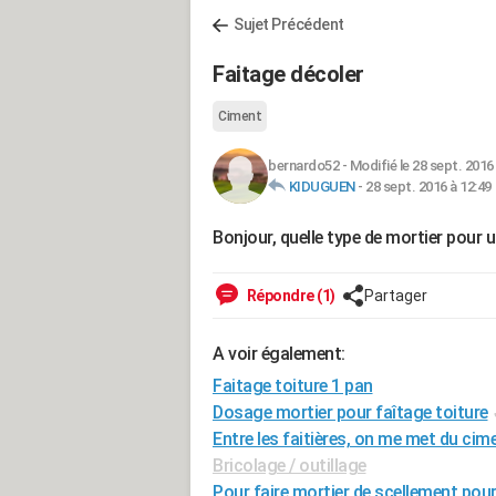
Sujet Précédent
Faitage décoler
Ciment
bernardo52
-
Modifié le 28 sept. 2016
KIDUGUEN
-
28 sept. 2016 à 12:49
Bonjour, quelle type de mortier pour u
Répondre (1)
Partager
A voir également:
Faitage toiture 1 pan
Dosage mortier pour faîtage toiture
Entre les faitières, on me met du cime
Bricolage / outillage
Pour faire mortier de scellement pour 