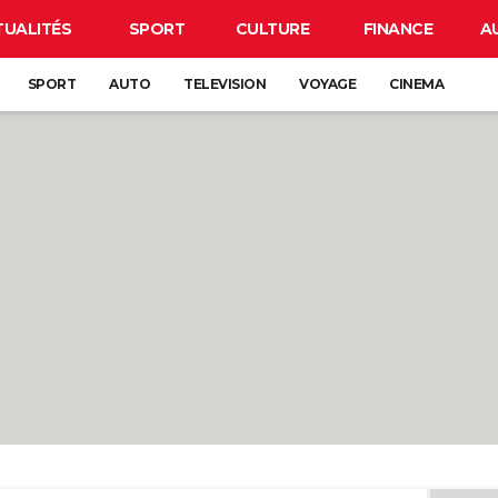
TUALITÉS
SPORT
CULTURE
FINANCE
A
SPORT
AUTO
TELEVISION
VOYAGE
CINEMA