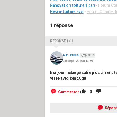
Rénovation toiture 1 pan
-
Forum Con
Résine toiture avis
-
Forum Charpente
1 réponse
RÉPONSE 1 / 1
KIDUGUEN
5 112
28 sept. 2016 à 12:49
Bonjour mélange sable plus ciment ta
visse avec joint.Cdlt
0
Commenter
Répond