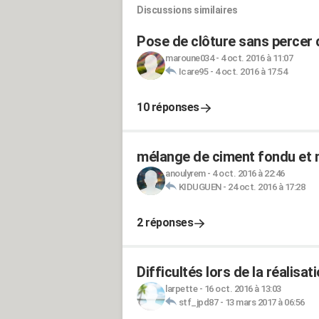
Discussions similaires
Pose de clôture sans percer
maroune034
-
4 oct. 2016 à 11:07
Icare95
-
4 oct. 2016 à 17:54
10 réponses
mélange de ciment fondu et m
anoulyrem
-
4 oct. 2016 à 22:46
KIDUGUEN
-
24 oct. 2016 à 17:28
2 réponses
Difficultés lors de la réalisa
larpette
-
16 oct. 2016 à 13:03
stf_jpd87
-
13 mars 2017 à 06:56