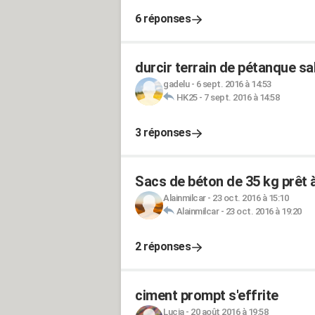
6 réponses
durcir terrain de pétanque sa
gadelu
-
6 sept. 2016 à 14:53
HK25
-
7 sept. 2016 à 14:58
3 réponses
Sacs de béton de 35 kg prêt à
Alainmilcar
-
23 oct. 2016 à 15:10
Alainmilcar
-
23 oct. 2016 à 19:20
2 réponses
ciment prompt s'effrite
Lucia
-
20 août 2016 à 19:58