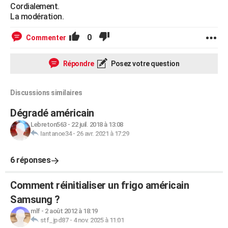
Cordialement.
La modération.
0
Commenter
Répondre
Posez votre question
Discussions similaires
Dégradé américain
Lebreton563
-
22 juil. 2018 à 13:08
Iantanoe34
-
26 avr. 2021 à 17:29
6 réponses
Comment réinitialiser un frigo américain
Samsung ?
mlf
-
2 août 2012 à 18:19
stf_jpd87
-
4 nov. 2025 à 11:01