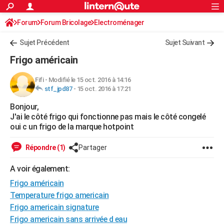
ACTUALITÉS
Forum
Forum Bricolage
Connexion
Electroménager
S'inscrire
Rechercher
Société
Education
Villes
Politique
Faits Divers
Monde
+
SPORT
Sujet Précédent
Sujet Suivant
Football
Cyclisme
Forum
Coupe du monde 2026
Tennis
Rugby
CULTURE
Frigo américain
TNT
Cinéma
Musique
Programme TV
Streaming
Sorties cinéma
+
FINANCE
Fifi
-
Modifié le 15 oct. 2016 à 14:16
stf_jpd87
-
15 oct. 2016 à 17:21
Impôts
Immobilier
Banque
Crédit
Retraite
Epargne
Risques naturels par ville
Assurance
AUTO
Bonjour,
Réserver un essai
Berlines
Forum auto
Essais
Citadines
SUV
+
HIGH-TECH
J'ai le côté frigo qui fonctionne pas mais le côté congelé
oui c un frigo de la marque hotpoint
Meilleur smartphone
Ordinateurs
Guide high-tech
Mobiles
Internet
Jeux vidéo
+
BRICOLAGE
Répondre (1)
Partager
Aménagement intérieur
Cuisine
Jardinage
+
Forum
Extérieur
Salle de bains
Rangement
WEEK-END
A voir également:
Escapades
Expositions
Week-end nature
Guides de France
Patrimoine
Musées
+
LIFESTYLE
Frigo américain
Bien-être
Mode
+
Art de vivre
Loisirs
Modes de vie
Temperature frigo americain
SANTE
Frigo americain signature
Guide de la santé
Médicaments
+
Alimentation
Maladies
Sommeil
VOYAGE
Frigo americain sans arrivée d eau