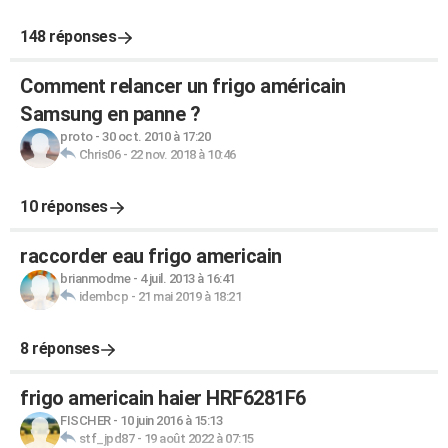
148 réponses
Comment relancer un frigo américain
Samsung en panne ?
proto
-
30 oct. 2010 à 17:20
Chris06
-
22 nov. 2018 à 10:46
10 réponses
raccorder eau frigo americain
brianmodme
-
4 juil. 2013 à 16:41
idembcp
-
21 mai 2019 à 18:21
8 réponses
frigo americain haier HRF6281F6
FISCHER
-
10 juin 2016 à 15:13
stf_jpd87
-
19 août 2022 à 07:15