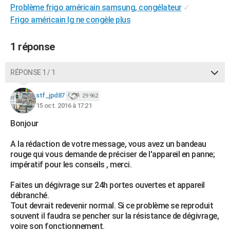
Problème frigo américain samsung, congélateur
✓
City break
Voyage de noces
Climat
Destinations
Voyage nature
Forum
+
PHOTO
Frigo américain lg ne congèle plus
GUIDES D'ACHAT
1 réponse
BONS PLANS
RÉPONSE 1 / 1
CARTE DE VOEUX
Carte Bonne année
Carte Pâques
Carte de Noël
Carte Saint-Valentin
Carte d'anniversaire
DICTIONNAIRE
stf_jpd87
29 962
15 oct. 2016 à 17:21
Biographies
Expressions
Dictionnaire
Citations
Proverbes
PROGRAMME TV
Bonjour
COPAINS D'AVANT
A la rédaction de votre message, vous avez un bandeau
rouge qui vous demande de préciser de l'appareil en panne;
Se connecter
Collèges
Universités
Service militaire
S'inscrire
Lycées
Primaires
Entreprises
Avis de recherche
AVIS DE DÉCÈS
impératif pour les conseils , merci.
FORUM
Faites un dégivrage sur 24h portes ouvertes et appareil
débranché.
Lifestyle
Sport
Television
Cinema
Bricolage
Culture
Auto
Voyage
Tout devrait redevenir normal. Si ce problème se reproduit
souvent il faudra se pencher sur la résistance de dégivrage,
voire son fonctionnement.