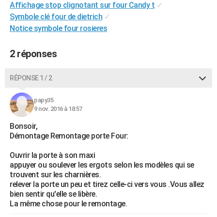
Affichage stop clignotant sur four Candy t
✓
City break
Voyage de noces
Climat
Destinations
Voyage nature
Forum
+
PHOTO
Symbole clé four de dietrich
✓
Notice symbole four rosieres
GUIDES D'ACHAT
BONS PLANS
2 réponses
CARTE DE VOEUX
RÉPONSE 1 / 2
Carte Bonne année
Carte Pâques
Carte de Noël
Carte Saint-Valentin
Carte d'anniversaire
DICTIONNAIRE
papy35
Biographies
Expressions
Dictionnaire
Citations
Proverbes
9 nov. 2016 à 18:57
PROGRAMME TV
Bonsoir,
COPAINS D'AVANT
Démontage Remontage porte Four:
Se connecter
Collèges
Universités
Service militaire
S'inscrire
Lycées
Primaires
Entreprises
Avis de recherche
AVIS DE DÉCÈS
Ouvrir la porte à son maxi
appuyer ou soulever les ergots selon les modèles qui se
FORUM
trouvent sur les charnières.
relever la porte un peu et tirez celle-ci vers vous .Vous allez
Lifestyle
Sport
Television
Cinema
Bricolage
Culture
Auto
Voyage
bien sentir qu'elle se libère.
La même chose pour le remontage.