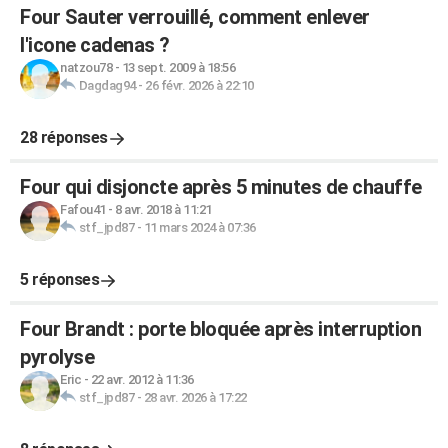
Four Sauter verrouillé, comment enlever
l'icone cadenas ?
natzou78
-
13 sept. 2009 à 18:56
Dagdag94
-
26 févr. 2026 à 22:10
28 réponses
Four qui disjoncte après 5 minutes de chauffe
Fafou41
-
8 avr. 2018 à 11:21
stf_jpd87
-
11 mars 2024 à 07:36
5 réponses
Four Brandt : porte bloquée après interruption
pyrolyse
Eric
-
22 avr. 2012 à 11:36
stf_jpd87
-
28 avr. 2026 à 17:22