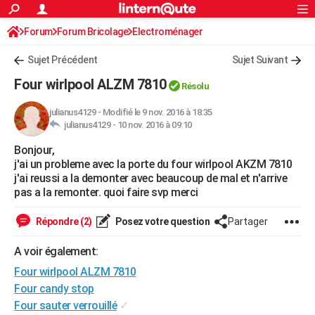
ACTUALITÉS
Forum
Forum Bricolage
Connexion
Electroménager
S'inscrire
Rechercher
Société
Education
Villes
Politique
Faits Divers
Monde
+
SPORT
Sujet Précédent
Sujet Suivant
Football
Cyclisme
Forum
Coupe du monde 2026
Tennis
Rugby
CULTURE
Four wirlpool ALZM 7810
Résolu
TNT
Cinéma
Musique
Programme TV
Streaming
Sorties cinéma
+
FINANCE
julianus4129
-
Modifié le 9 nov. 2016 à 18:35
julianus4129 -
10 nov. 2016 à 09:10
Impôts
Immobilier
Banque
Crédit
Retraite
Epargne
Risques naturels par ville
Assurance
AUTO
Bonjour,
Réserver un essai
Berlines
Forum auto
Essais
Citadines
SUV
+
HIGH-TECH
j'ai un probleme avec la porte du four wirlpool AKZM 7810
j'ai reussi a la demonter avec beaucoup de mal et n'arrive
Meilleur smartphone
Ordinateurs
Guide high-tech
Mobiles
Internet
Jeux vidéo
+
BRICOLAGE
pas a la remonter. quoi faire svp merci
Aménagement intérieur
Cuisine
Jardinage
+
Forum
Extérieur
Salle de bains
Rangement
WEEK-END
Répondre (2)
Posez votre question
Partager
Escapades
Expositions
Week-end nature
Guides de France
Patrimoine
Musées
+
LIFESTYLE
A voir également:
Four wirlpool ALZM 7810
Bien-être
Mode
+
Art de vivre
Loisirs
Modes de vie
SANTE
Four candy stop
Guide de la santé
Médicaments
+
Alimentation
Maladies
Sommeil
VOYAGE
Four sauter verrouillé
✓