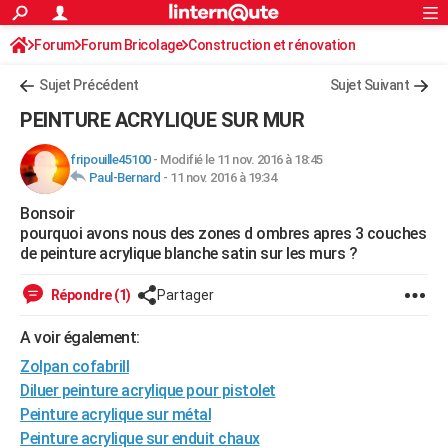
ACTUALITÉS
Forum
Forum Bricolage
Connexion
Construction et rénovation
S'inscrire
Rechercher
Société
Education
Villes
Politique
Faits Divers
Monde
+
SPORT
Peinture, Vernis, Tapissserie
Sujet Précédent
Sujet Suivant
Football
Cyclisme
Forum
Coupe du monde 2026
Tennis
Rugby
CULTURE
PEINTURE ACRYLIQUE SUR MUR
TNT
Cinéma
Musique
Programme TV
Streaming
Sorties cinéma
+
FINANCE
fripouille45100
-
Modifié le 11 nov. 2016 à 18:45
Paul-Bernard
-
11 nov. 2016 à 19:34
Impôts
Immobilier
Banque
Crédit
Retraite
Epargne
Risques naturels par ville
Assurance
AUTO
Bonsoir
Réserver un essai
Berlines
Forum auto
Essais
Citadines
SUV
+
HIGH-TECH
pourquoi avons nous des zones d ombres apres 3 couches
de peinture acrylique blanche satin sur les murs ?
Meilleur smartphone
Ordinateurs
Guide high-tech
Mobiles
Internet
Jeux vidéo
+
BRICOLAGE
Répondre (1)
Partager
Aménagement intérieur
Cuisine
Jardinage
+
Forum
Extérieur
Salle de bains
Rangement
WEEK-END
A voir également:
Escapades
Expositions
Week-end nature
Guides de France
Patrimoine
Musées
+
LIFESTYLE
Zolpan cofabrill
Bien-être
Mode
+
Art de vivre
Loisirs
Modes de vie
Diluer peinture acrylique pour pistolet
SANTE
Peinture acrylique sur métal
Guide de la santé
Médicaments
+
Alimentation
Maladies
Sommeil
VOYAGE
Peinture acrylique sur enduit chaux