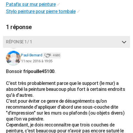
Patafix sur mur peinture
✓
City break
Voyage de noces
Climat
Destinations
Voyage nature
Forum
+
PHOTO
Stylo peinture pour pierre tombale
✓
GUIDES D'ACHAT
1 réponse
BONS PLANS
RÉPONSE 1 / 1
CARTE DE VOEUX
Carte Bonne année
Carte Pâques
Carte de Noël
Carte Saint-Valentin
Carte d'anniversaire
DICTIONNAIRE
Paul-Bernard
4 680
11 nov. 2016 à 19:05
Biographies
Expressions
Dictionnaire
Citations
Proverbes
PROGRAMME TV
Bonsoir
fripouille45100
.
COPAINS D'AVANT
C'est très probablement parce que le support (le mur) a
absorbé la peinture beaucoup plus fort à certains endroits
Se connecter
Collèges
Universités
Service militaire
S'inscrire
Lycées
Primaires
Entreprises
Avis de recherche
AVIS DE DÉCÈS
qu'à d'autres.
C'est pour éviter ce genre de désagréments qu'on
FORUM
recommande d'appliquer d'abord une sous-couche dite
"d'impression" sur les murs ou plafonds (ou objets divers)
Lifestyle
Sport
Television
Cinema
Bricolage
Culture
Auto
Voyage
que l'on va peindre.
Cependant, je dois recconnaître que trois couches de
peinture, c'est beaucoup pour n'avoir pas encore saturé le