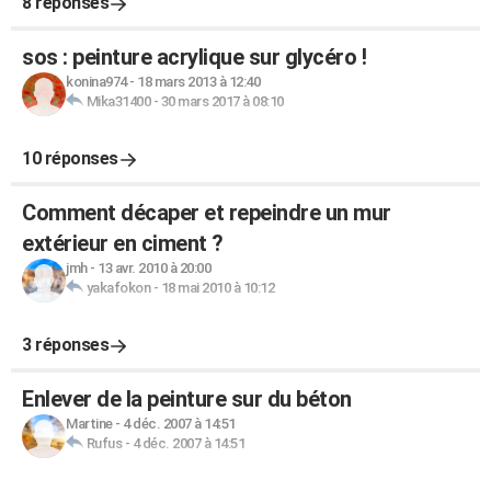
8 réponses
sos : peinture acrylique sur glycéro !
konina974
-
18 mars 2013 à 12:40
Mika31400
-
30 mars 2017 à 08:10
10 réponses
Comment décaper et repeindre un mur
extérieur en ciment ?
jmh
-
13 avr. 2010 à 20:00
yakafokon
-
18 mai 2010 à 10:12
3 réponses
Enlever de la peinture sur du béton
Martine
-
4 déc. 2007 à 14:51
Rufus
-
4 déc. 2007 à 14:51