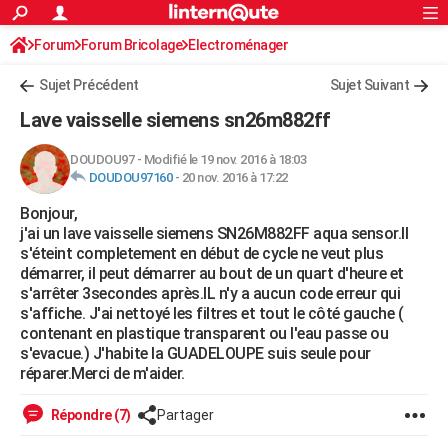
ACTUALITÉS
Forum
Forum Bricolage
Connexion
Electroménager
S'inscrire
Rechercher
Société
Education
Villes
Politique
Faits Divers
Monde
+
SPORT
Sujet Précédent
Sujet Suivant
Football
Cyclisme
Forum
Coupe du monde 2026
Tennis
Rugby
CULTURE
Lave vaisselle siemens sn26m882ff
TNT
Cinéma
Musique
Programme TV
Streaming
Sorties cinéma
+
FINANCE
DOUDOU97
-
Modifié le 19 nov. 2016 à 18:03
DOUDOU97160
-
20 nov. 2016 à 17:22
Impôts
Immobilier
Banque
Crédit
Retraite
Epargne
Risques naturels par ville
Assurance
AUTO
Bonjour,
Réserver un essai
Berlines
Forum auto
Essais
Citadines
SUV
+
HIGH-TECH
j'ai un lave vaisselle siemens SN26M882FF aqua sensor.Il
s'éteint completement en début de cycle ne veut plus
Meilleur smartphone
Ordinateurs
Guide high-tech
Mobiles
Internet
Jeux vidéo
+
BRICOLAGE
démarrer, il peut démarrer au bout de un quart d'heure et
s'arrêter 3secondes après.IL n'y a aucun code erreur qui
Aménagement intérieur
Cuisine
Jardinage
+
Forum
Extérieur
Salle de bains
Rangement
WEEK-END
s'affiche. J'ai nettoyé les filtres et tout le côté gauche (
contenant en plastique transparent ou l'eau passe ou
Escapades
Expositions
Week-end nature
Guides de France
Patrimoine
Musées
+
LIFESTYLE
s'evacue.) J'habite la GUADELOUPE suis seule pour
réparer.Merci de m'aider.
Bien-être
Mode
+
Art de vivre
Loisirs
Modes de vie
SANTE
Répondre (7)
Partager
Guide de la santé
Médicaments
+
Alimentation
Maladies
Sommeil
VOYAGE