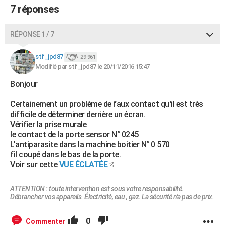
7 réponses
City break
Voyage de noces
Climat
Destinations
Voyage nature
Forum
+
PHOTO
GUIDES D'ACHAT
RÉPONSE 1 / 7
BONS PLANS
stf_jpd87
29 961
Modifié par stf_jpd87 le 20/11/2016 15:47
CARTE DE VOEUX
Bonjour
Carte Bonne année
Carte Pâques
Carte de Noël
Carte Saint-Valentin
Carte d'anniversaire
DICTIONNAIRE
Certainement un problème de faux contact qu'il est très
Biographies
Expressions
Dictionnaire
Citations
Proverbes
difficile de déterminer derrière un écran.
PROGRAMME TV
Vérifier la prise murale
le contact de la porte sensor N° 0245
COPAINS D'AVANT
L'antiparasite dans la machine boitier N° 0 570
Se connecter
Collèges
Universités
Service militaire
S'inscrire
Lycées
Primaires
Entreprises
Avis de recherche
fil coupé dans le bas de la porte.
AVIS DE DÉCÈS
Voir sur cette
VUE ÉCLATÉE
FORUM
ATTENTION : toute intervention est sous votre responsabilité.
Lifestyle
Sport
Television
Cinema
Bricolage
Culture
Auto
Voyage
Débrancher vos appareils. Électricité, eau , gaz. La sécurité n'a pas de prix.
0
Commenter