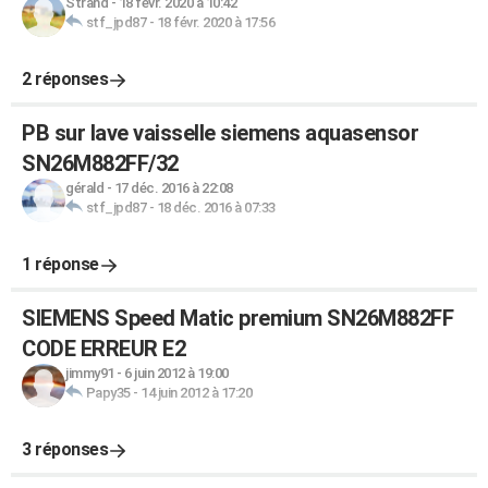
Strahd
-
18 févr. 2020 à 10:42
stf_jpd87
-
18 févr. 2020 à 17:56
2 réponses
PB sur lave vaisselle siemens aquasensor
SN26M882FF/32
gérald
-
17 déc. 2016 à 22:08
stf_jpd87
-
18 déc. 2016 à 07:33
1 réponse
SIEMENS Speed Matic premium SN26M882FF
CODE ERREUR E2
jimmy91
-
6 juin 2012 à 19:00
Papy35
-
14 juin 2012 à 17:20
3 réponses