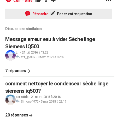
0
Commenter
Répondre
Posez votre question
Discussions similaires
Message erreur eau à vider Sèche linge
Siemens IQ500
Ln
-
24 juil. 2016 à 13:22
stf_jpd87
-
8 févr. 2021 à 09:39
7 réponses
comment nettoyer le condenseur sèche linge
siemens iq500?
aaristide
-
21 sept. 2015 à 20:16
Simone1972
-
5 mai 2018 à 22:17
20 réponses