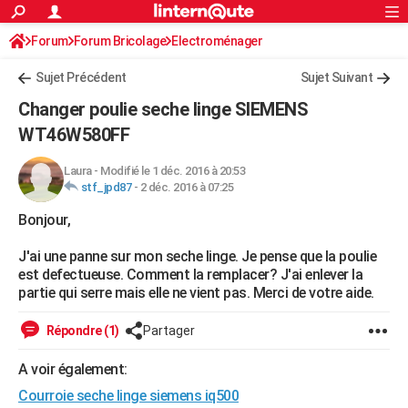
ACTUALITÉS
Forum
Forum Bricolage
Connexion
Electroménager
S'inscrire
Rechercher
Société
Education
Villes
Politique
Faits Divers
Monde
+
SPORT
Sujet Précédent
Sujet Suivant
Football
Cyclisme
Forum
Coupe du monde 2026
Tennis
Rugby
CULTURE
Changer poulie seche linge SIEMENS
TNT
Cinéma
Musique
Programme TV
Streaming
Sorties cinéma
+
WT46W580FF
FINANCE
Impôts
Immobilier
Banque
Crédit
Retraite
Epargne
Risques naturels par ville
Assurance
AUTO
Laura
-
Modifié le 1 déc. 2016 à 20:53
stf_jpd87
-
2 déc. 2016 à 07:25
Réserver un essai
Berlines
Forum auto
Essais
Citadines
SUV
+
HIGH-TECH
Bonjour,
Meilleur smartphone
Ordinateurs
Guide high-tech
Mobiles
Internet
Jeux vidéo
+
BRICOLAGE
J'ai une panne sur mon seche linge. Je pense que la poulie
est defectueuse. Comment la remplacer? J'ai enlever la
Aménagement intérieur
Cuisine
Jardinage
+
Forum
Extérieur
Salle de bains
Rangement
WEEK-END
partie qui serre mais elle ne vient pas. Merci de votre aide.
Escapades
Expositions
Week-end nature
Guides de France
Patrimoine
Musées
+
LIFESTYLE
Répondre (1)
Partager
Bien-être
Mode
+
Art de vivre
Loisirs
Modes de vie
SANTE
A voir également:
Guide de la santé
Médicaments
+
Alimentation
Maladies
Sommeil
VOYAGE
Courroie seche linge siemens iq500