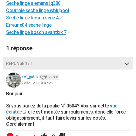
Seche linge siemens iq300
City break
Voyage de noces
Climat
Destinations
Voyage nature
Forum
+
PHOTO
Courroie seche linge whirlpool
Seche linge bosch serie 4
✓
GUIDES D'ACHAT
Erreur e04 seche linge
BONS PLANS
Seche linge bosch avantixx 7
✓
CARTE DE VOEUX
1 réponse
Carte Bonne année
Carte Pâques
Carte de Noël
Carte Saint-Valentin
Carte d'anniversaire
DICTIONNAIRE
RÉPONSE 1 / 1
Biographies
Expressions
Dictionnaire
Citations
Proverbes
PROGRAMME TV
stf_jpd87
29 968
COPAINS D'AVANT
2 déc. 2016 à 07:25
Se connecter
Collèges
Universités
Service militaire
S'inscrire
Lycées
Primaires
Entreprises
Avis de recherche
Bonjour
AVIS DE DÉCÈS
Si vous parlez de la poulie N° 0504? Voir sur cette
vue
FORUM
éclatée
elle est montée sur roulements, donc elle force
Lifestyle
Sport
Television
Cinema
Bricolage
Culture
Auto
Voyage
obligatoirement, il faut faire levier sur les cotés.
Cordialement