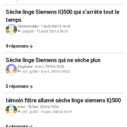
Sèche linge Siemens IQ500 qui s’arrête tout le
temps
Clemnonokiki
-
7 août 2021 à 16:28
papy35
-
12 août 2021 à 08:10
9 réponses
Sèche linge Siemens qui ne sèche plus
Stephane
-
6 oct. 2019 à 12:26
stf_jpd87
-
8 oct. 2019 à 18:53
5 réponses
témoin filtre allumé sèche linge siemens IQ500
nono
-
18 févr. 2019 à 19:56
stf_jpd87
-
31 janv. 2024 à 18:19
6 réponses