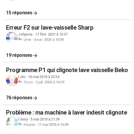
15 réponses
Erreur F2 sur lave-vaisselle Sharp
Johjuma
-
17 févr. 2021 à 15:37
Urve
-
4 nov. 2025 à 10:09
19 réponses
Programme P1 qui clignote lave vaisselle Beko
Lolo
-
16 mai 2018 à 22:34
Coco
-
2 juil. 2026 à 14:29
76 réponses
Problème : ma machine à laver indesit clignote
l.deny
-
5 mai 2010 à 21:39
Houria
-
17 mai 2026 à 16:09