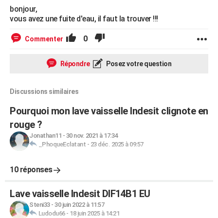
bonjour,
vous avez une fuite d'eau, il faut la trouver !!!
0
Commenter
Répondre
Posez votre question
Discussions similaires
Pourquoi mon lave vaisselle Indesit clignote en
rouge ?
Jonathan11
-
30 nov. 2021 à 17:34
_PhoqueEclatant
-
23 déc. 2025 à 09:57
10 réponses
Lave vaisselle Indesit DIF14B1 EU
Steni33
-
30 juin 2022 à 11:57
Ludodu66
-
18 juin 2025 à 14:21