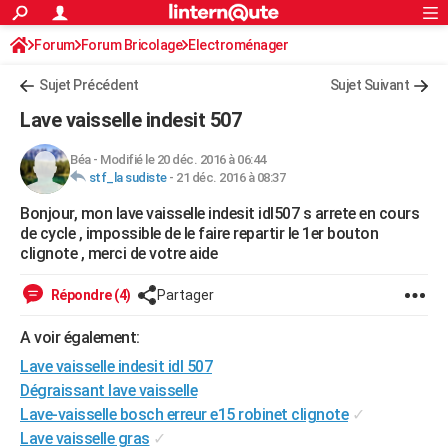
ACTUALITÉS
Forum
Forum Bricolage
Connexion
Electroménager
S'inscrire
Rechercher
Société
Education
Villes
Politique
Faits Divers
Monde
+
SPORT
Sujet Précédent
Sujet Suivant
Football
Cyclisme
Forum
Coupe du monde 2026
Tennis
Rugby
CULTURE
Lave vaisselle indesit 507
TNT
Cinéma
Musique
Programme TV
Streaming
Sorties cinéma
+
FINANCE
Béa
-
Modifié le 20 déc. 2016 à 06:44
stf_la sudiste
-
21 déc. 2016 à 08:37
Impôts
Immobilier
Banque
Crédit
Retraite
Epargne
Risques naturels par ville
Assurance
AUTO
Bonjour, mon lave vaisselle indesit idl507 s arrete en cours
Réserver un essai
Berlines
Forum auto
Essais
Citadines
SUV
+
HIGH-TECH
de cycle , impossible de le faire repartir le 1er bouton
clignote , merci de votre aide
Meilleur smartphone
Ordinateurs
Guide high-tech
Mobiles
Internet
Jeux vidéo
+
BRICOLAGE
Répondre (4)
Partager
Aménagement intérieur
Cuisine
Jardinage
+
Forum
Extérieur
Salle de bains
Rangement
WEEK-END
A voir également:
Escapades
Expositions
Week-end nature
Guides de France
Patrimoine
Musées
+
LIFESTYLE
Lave vaisselle indesit idl 507
Bien-être
Mode
+
Art de vivre
Loisirs
Modes de vie
Dégraissant lave vaisselle
SANTE
Lave-vaisselle bosch erreur e15 robinet clignote
✓
Guide de la santé
Médicaments
+
Alimentation
Maladies
Sommeil
VOYAGE
Lave vaisselle gras
✓