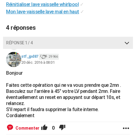
Réinitialiser lave vaisselle whirlpool
✓
City break
Voyage de noces
Climat
Destinations
Voyage nature
Forum
+
PHOTO
Mon lave-vaisselle lave mal en haut
✓
GUIDES D'ACHAT
4 réponses
BONS PLANS
RÉPONSE 1 / 4
CARTE DE VOEUX
Carte Bonne année
Carte Pâques
Carte de Noël
Carte Saint-Valentin
Carte d'anniversaire
DICTIONNAIRE
stf_jpd87
29 966
20 déc. 2016 à 08:01
Biographies
Expressions
Dictionnaire
Citations
Proverbes
PROGRAMME TV
Bonjour
COPAINS D'AVANT
Faites cette opération qui ne va vous prendre que 2mn .
Basculez sur l'arrière à 45° votre LV pendant 2mn. Faire
Se connecter
Collèges
Universités
Service militaire
S'inscrire
Lycées
Primaires
Entreprises
Avis de recherche
AVIS DE DÉCÈS
éventuellement un reset en appuyant sur départ 10s, et
relancez.
FORUM
S'il repart il faudra supprimer la fuite interne.
Cordialement
Lifestyle
Sport
Television
Cinema
Bricolage
Culture
Auto
Voyage
0
Commenter