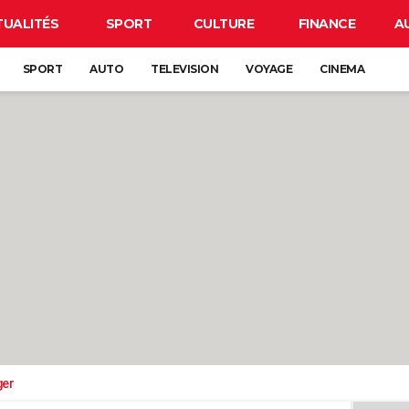
TUALITÉS
SPORT
CULTURE
FINANCE
A
SPORT
AUTO
TELEVISION
VOYAGE
CINEMA
ger