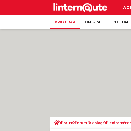
AC
BRICOLAGE
LIFESTYLE
CULTURE
Forum
Forum Bricolage
Electroména