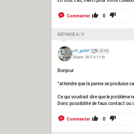
En tout cas, merci pour votre collabo
0
Commenter
RÉPONSE 6 / 9
stf_jpd87
29 790
28 janv. 2017 à 11:10
Bonjour
"attendre que la panne se produise car
Ce qui voudrait dire que le problème 
Donc possibilité de faux contact ou
0
Commenter