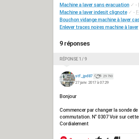
Machine a laver sans evacuation
✓
-
Machine a laver indesit clignote
✓
-
F
Bouchon vidange machine à laver ca
Enlever traces noires machine à laver
9 réponses
RÉPONSE 1 / 9
stf_jpd87
29 790
27 janv. 2017 à 07:29
Bonjour
Commencer par changer la sonde de te
commutation. N° 0307 Voir sur cett
Cordialement