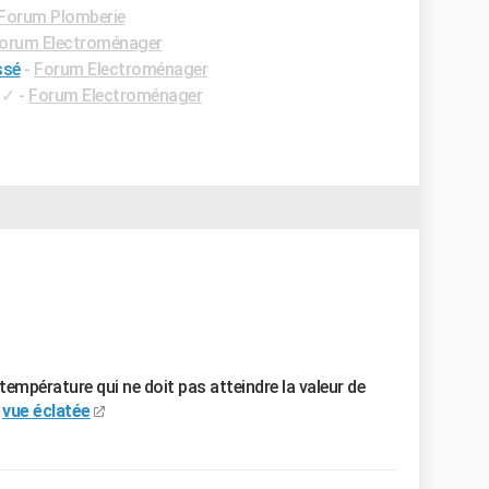
Forum Plomberie
orum Electroménager
ssé
-
Forum Electroménager
✓
-
Forum Electroménager
mpérature qui ne doit pas atteindre la valeur de
e
vue éclatée