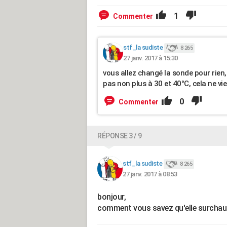
1
Commenter
stf_la sudiste
8 265
27 janv. 2017 à 15:30
vous allez changé la sonde pour rien, 
pas non plus à 30 et 40°C, cela ne vie
0
Commenter
RÉPONSE 3 / 9
stf_la sudiste
8 265
27 janv. 2017 à 08:53
bonjour,
comment vous savez qu'elle surchauf