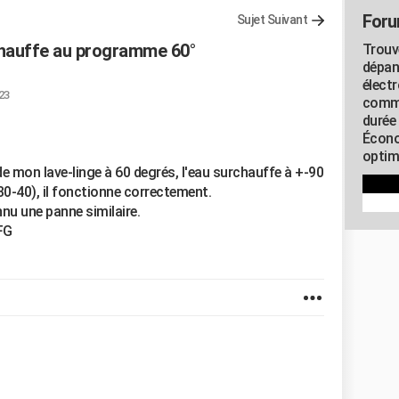
Foru
Sujet Suivant
chauffe au programme 60°
Trouv
dépan
élect
:23
commu
durée
Écono
optimi
e mon lave-linge à 60 degrés, l'eau surchauffe à +-90
0-40), il fonctionne correctement.
nu une panne similaire.
FG