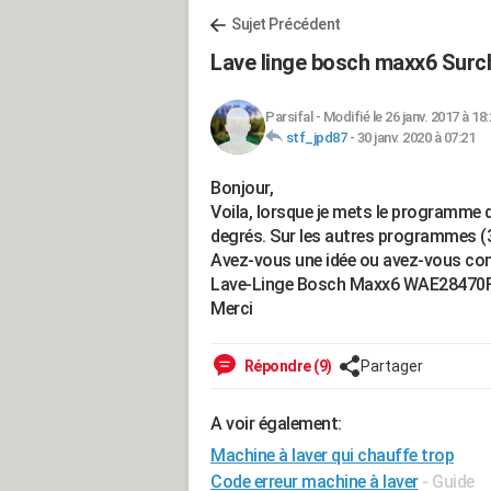
Sujet Précédent
Lave linge bosch maxx6 Sur
Parsifal
-
Modifié le 26 janv. 2017 à 18
stf_jpd87
-
30 janv. 2020 à 07:21
Bonjour,
Voila, lorsque je mets le programme d
degrés. Sur les autres programmes (3
Avez-vous une idée ou avez-vous con
Lave-Linge Bosch Maxx6 WAE28470
Merci
Répondre (9)
Partager
A voir également:
Machine à laver qui chauffe trop
Code erreur machine à laver
- Guide