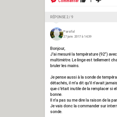
1
Commenter
RÉPONSE 2 / 9
Parsifal
27 janv. 2017 à 14:39
Bonjour,
J'ai mesuré la température (92°) ave
multimètre. Le linge est tellement ch
bruler les mains.
Je pense aussi à la sonde de températ
détachés, il m'a dit qu'il n'avait jam
que c'était inutile de la remplacer si 
bonne.
Il n'a pas su me dire la raison de la pa
Je vais donc la commander sur interne
sonde.