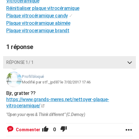
Vitroceramique
City break
Voyage de noces
Climat
Destinations
Voyage nature
Forum
+
PHOTO
Réinitialiser plaque vitrocéramique
Plaque vitrocéramique candy
✓
GUIDES D'ACHAT
Plaque vitrocéramique abimée
Plaque vitroceramique brandt
BONS PLANS
CARTE DE VOEUX
1 réponse
Carte Bonne année
Carte Pâques
Carte de Noël
Carte Saint-Valentin
Carte d'anniversaire
DICTIONNAIRE
RÉPONSE 1 / 1
Biographies
Expressions
Dictionnaire
Citations
Proverbes
PROGRAMME TV
Profil bloqué
Modifié par stf_jpd87 le 7/02/2017 17:46
COPAINS D'AVANT
Bjr, gratter ??
Se connecter
Collèges
Universités
Service militaire
S'inscrire
Lycées
Primaires
Entreprises
Avis de recherche
AVIS DE DÉCÈS
https://www.grands-meres.net/nettoyer-plaque-
vitroceramique/
FORUM
"Open your eyes & Think different" (C.Demoy)
Lifestyle
Sport
Television
Cinema
Bricolage
Culture
Auto
Voyage
0
Commenter