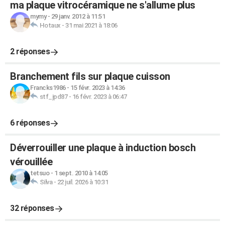
ma plaque vitrocéramique ne s'allume plus
mymy
-
29 janv. 2012 à 11:51
Hotaux
-
31 mai 2021 à 18:06
2 réponses
Branchement fils sur plaque cuisson
Francks1986
-
15 févr. 2023 à 14:36
stf_jpd87
-
16 févr. 2023 à 06:47
6 réponses
Déverrouiller une plaque à induction bosch
vérouillée
tetsuo
-
1 sept. 2010 à 14:05
Silva
-
22 juil. 2026 à 10:31
32 réponses