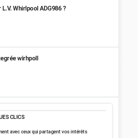
 L.V. Whirlpool ADG986 ?
ntegrée wirhpoll
UES CLICS
nt avec ceux qui partagent vos intérêts