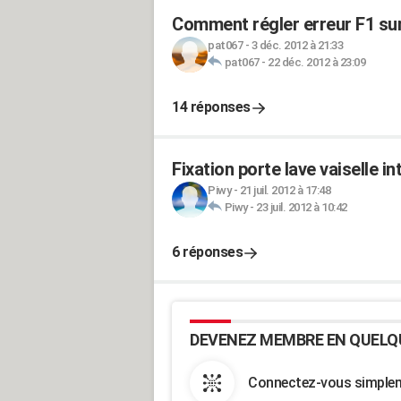
Comment régler erreur F1 sur
pat067
-
3 déc. 2012 à 21:33
pat067
-
22 déc. 2012 à 23:09
14 réponses
Fixation porte lave vaiselle i
Piwy
-
21 juil. 2012 à 17:48
Piwy
-
23 juil. 2012 à 10:42
6 réponses
DEVENEZ MEMBRE EN QUELQ
Connectez-vous simpleme