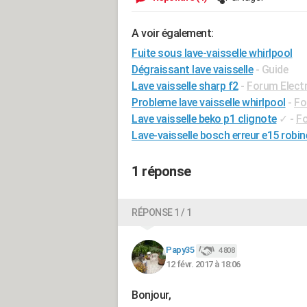
A voir également:
Fuite sous lave-vaisselle whirlpool
Dégraissant lave vaisselle
- Guide
Lave vaisselle sharp f2
-
Forum Elect
Probleme lave vaisselle whirlpool
-
Fo
Lave vaisselle beko p1 clignote
✓
-
Fo
Lave-vaisselle bosch erreur e15 robin
1 réponse
RÉPONSE 1 / 1
Papy35
4 808
12 févr. 2017 à 18:06
Bonjour,