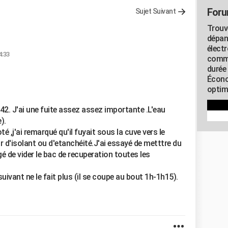
Foru
Sujet Suivant
Trouv
dépan
élect
4:33
commu
durée
Écono
optimi
342. J'ai une fuite assez assez importante .L'eau
).
é ,j'ai remarqué qu'il fuyait sous la cuve vers le
ir d'isolant ou d'etanchéité.J'ai essayé de metttre du
igé de vider le bac de recuperation toutes les
suivant ne le fait plus (il se coupe au bout 1h-1h15).