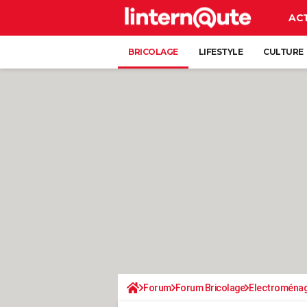
AC
BRICOLAGE
LIFESTYLE
CULTURE
Forum
Forum Bricolage
Electroména