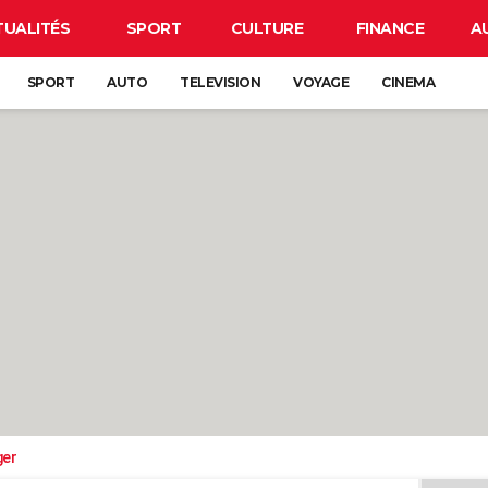
TUALITÉS
SPORT
CULTURE
FINANCE
A
SPORT
AUTO
TELEVISION
VOYAGE
CINEMA
ger