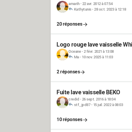
amarih
-
22 avr. 2012 à 07:54
Kathytunis
-
28 oct. 2023 à 12:18
20 réponses
Logo rouge lave vaisselle W
Oceane
-
2 févr. 2021 à 13:08
Ma
-
10 nov. 2025 à 11:03
2 réponses
Fuite lave vaisselle BEKO
credid
-
26 sept. 2016 à 18:04
stf_jpd87
-
15 juil. 2022 à 08:03
10 réponses