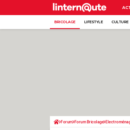
AC
BRICOLAGE
LIFESTYLE
CULTURE
Forum
Forum Bricolage
Electroména