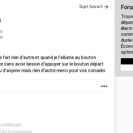
Foru
Sujet Suivant
Trouv
s
dépan
élect
25
commu
03
durée
Écono
optimi
e fait rien d'autre et quand je l'allume au bouton
te sans avoir besoin d'appuyer sur le bouton départ
nu d'aspirer mais rien d'autre merci pour vos conseils
roménager
Electroménager