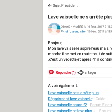
Sujet Précédent
Lave vaisselle ne s'arrête plu
Olive62
-
Modifié le 16 févr. 2017 à 15:
stf_la sudiste
-
16 févr. 2017 à 18:
Bonjour,
Mon lave vaisselle aspire l'eau mais n
marche il se met en route tout de sui
.c'est un vedette,et après 4h il conti
Répondre (1)
Partager
A voir également:
Lave vaisselle ne s'arrête plus
Dégraissant lave vaisselle
- Guide
Lave vaisselle sharp f2
-
Forum Elect
Lave vaisselle ne lave plus
✓
-
Forum 