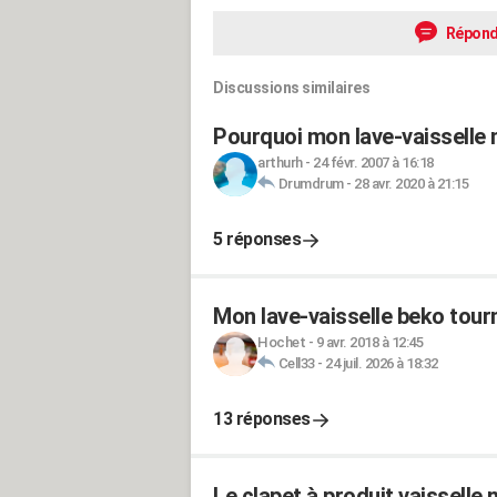
Répond
Discussions similaires
Pourquoi mon lave-vaisselle n
arthurh
-
24 févr. 2007 à 16:18
Drumdrum
-
28 avr. 2020 à 21:15
5 réponses
Mon lave-vaisselle beko tour
Hochet
-
9 avr. 2018 à 12:45
Cell33
-
24 juil. 2026 à 18:32
13 réponses
Le clapet à produit vaisselle 