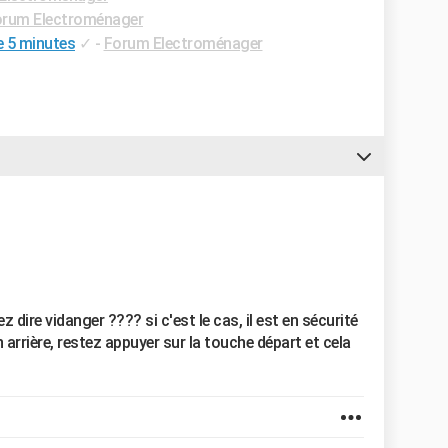
rum Electroménager
e 5 minutes
✓
-
Forum Electroménager
 dire vidanger ???? si c'est le cas, il est en sécurité
arrière, restez appuyer sur la touche départ et cela