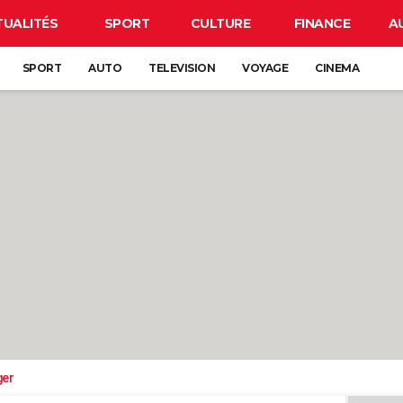
TUALITÉS
SPORT
CULTURE
FINANCE
A
SPORT
AUTO
TELEVISION
VOYAGE
CINEMA
ger