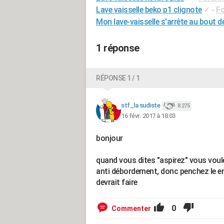
Lave vaisselle beko p1 clignote
✓
-
Fo
Mon lave-vaisselle s'arrête au bout d
1 réponse
RÉPONSE 1 / 1
stf_la sudiste
8 275
16 févr. 2017 à 18:03
bonjour
quand vous dites "aspirez" vous voulez
anti débordement, donc penchez le en 
devrait faire
0
Commenter