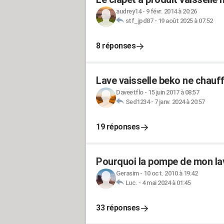
audrey14
-
9 févr. 2014 à 20:26
stf_jpd87
-
19 août 2025 à 07:52
8 réponses
Lave vaisselle beko ne chauf
Daveetflo
-
15 juin 2017 à 08:57
Sed1234
-
7 janv. 2024 à 20:57
19 réponses
Pourquoi la pompe de mon lave
Gerasim
-
10 oct. 2010 à 19:42
Luc.
-
4 mai 2024 à 01:45
33 réponses