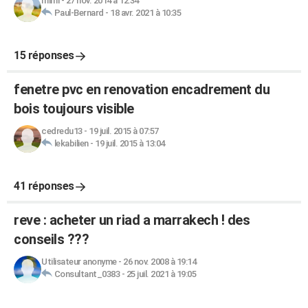
mimi
-
27 nov. 2014 à 12:34
Paul-Bernard
-
18 avr. 2021 à 10:35
15 réponses
fenetre pvc en renovation encadrement du
bois toujours visible
cedredu13
-
19 juil. 2015 à 07:57
lekabilien
-
19 juil. 2015 à 13:04
41 réponses
reve : acheter un riad a marrakech ! des
conseils ???
Utilisateur anonyme
-
26 nov. 2008 à 19:14
Consultant_0383
-
25 juil. 2021 à 19:05