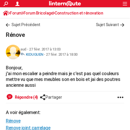
ACTUALITÉS
Forum
Forum Bricolage
Connexion
Construction et rénovation
S'inscrire
Rechercher
Société
Education
Villes
Politique
Faits Divers
Monde
+
SPORT
Sujet Précédent
Sujet Suivant
Football
Cyclisme
Forum
Coupe du monde 2026
Tennis
Rugby
CULTURE
Rénove
TNT
Cinéma
Musique
Programme TV
Streaming
Sorties cinéma
+
FINANCE
aud
-
27 févr. 2017 à 13:03
Impôts
Immobilier
Banque
Crédit
Retraite
Epargne
Risques naturels par ville
Assurance
AUTO
KIDUGUEN
-
27 févr. 2017 à 18:00
Réserver un essai
Berlines
Forum auto
Essais
Citadines
SUV
+
HIGH-TECH
Bonjour,
j'ai mon escalier a peindre mais je c'est pas quel couleurs
Meilleur smartphone
Ordinateurs
Guide high-tech
Mobiles
Internet
Jeux vidéo
+
BRICOLAGE
mettre vu que mes meubles son en bois et jai des poutres
ancienne aussi
Aménagement intérieur
Cuisine
Jardinage
+
Forum
Extérieur
Salle de bains
Rangement
WEEK-END
Répondre (4)
Partager
Escapades
Expositions
Week-end nature
Guides de France
Patrimoine
Musées
+
LIFESTYLE
Bien-être
Mode
+
Art de vivre
Loisirs
Modes de vie
A voir également:
SANTE
Rénove
Guide de la santé
Médicaments
+
Alimentation
Maladies
Sommeil
VOYAGE
Renove joint carrelage