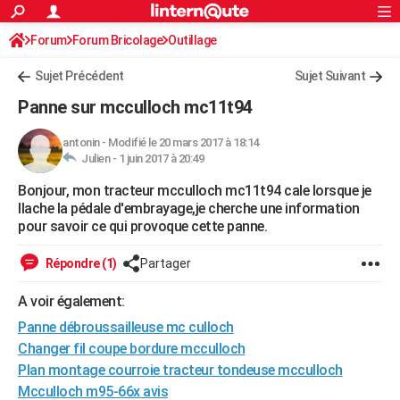
ACTUALITÉS
Forum
Forum Bricolage
Connexion
Outillage
S'inscrire
Rechercher
Société
Education
Villes
Politique
Faits Divers
Monde
+
SPORT
Sujet Précédent
Sujet Suivant
Football
Cyclisme
Forum
Coupe du monde 2026
Tennis
Rugby
CULTURE
Panne sur mcculloch mc11t94
TNT
Cinéma
Musique
Programme TV
Streaming
Sorties cinéma
+
FINANCE
antonin
-
Modifié le 20 mars 2017 à 18:14
Julien -
1 juin 2017 à 20:49
Impôts
Immobilier
Banque
Crédit
Retraite
Epargne
Risques naturels par ville
Assurance
AUTO
Bonjour, mon tracteur mcculloch mc11t94 cale lorsque je
Réserver un essai
Berlines
Forum auto
Essais
Citadines
SUV
+
HIGH-TECH
llache la pédale d'embrayage,je cherche une information
pour savoir ce qui provoque cette panne.
Meilleur smartphone
Ordinateurs
Guide high-tech
Mobiles
Internet
Jeux vidéo
+
BRICOLAGE
Répondre (1)
Partager
Aménagement intérieur
Cuisine
Jardinage
+
Forum
Extérieur
Salle de bains
Rangement
WEEK-END
A voir également:
Escapades
Expositions
Week-end nature
Guides de France
Patrimoine
Musées
+
LIFESTYLE
Panne débroussailleuse mc culloch
Bien-être
Mode
+
Art de vivre
Loisirs
Modes de vie
Changer fil coupe bordure mcculloch
SANTE
Plan montage courroie tracteur tondeuse mcculloch
Guide de la santé
Médicaments
+
Alimentation
Maladies
Sommeil
VOYAGE
Mcculloch m95-66x avis