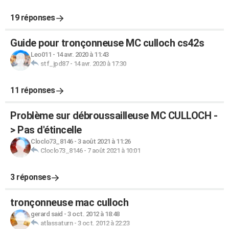
19 réponses
Guide pour tronçonneuse MC culloch cs42s
Leo011
-
14 avr. 2020 à 11:43
stf_jpd87
-
14 avr. 2020 à 17:30
11 réponses
Problème sur débroussailleuse MC CULLOCH -
> Pas d'étincelle
Cloclo73_8146
-
3 août 2021 à 11:26
Cloclo73_8146
-
7 août 2021 à 10:01
3 réponses
tronçonneuse mac culloch
gerard said
-
3 oct. 2012 à 18:48
atlassaturn
-
3 oct. 2012 à 22:23