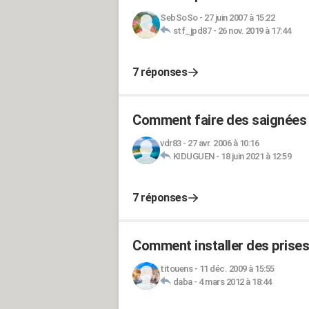
SebSoSo
-
27 juin 2007 à 15:22
stf_jpd87
-
26 nov. 2019 à 17:44
7 réponses
Comment faire des saignées 
vdr83
-
27 avr. 2006 à 10:16
KIDUGUEN
-
18 juin 2021 à 12:59
7 réponses
Comment installer des prises
titouens
-
11 déc. 2009 à 15:55
daba
-
4 mars 2012 à 18:44