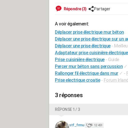
Répondre (3)
Partager
A voir également:
Déplacer prise électrique mur béton
Déplacer une prise électrique sur un 
Déplacer une prise électrique
- Meille
Adaptateur prise cuisinière électrique
Prise cuisinière électrique
- Guide
Percer mur béton sans percussion
✓
Rallonger fil électrique dans mur
✓
-
Prise electrique croatie
-
Forum Irlan
3 réponses
RÉPONSE 1 / 3
stf_frmu
12 451