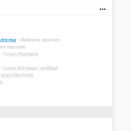
autre mur
- Meilleures réponses
ures réponses
-
Forum Plomberie
-
Forum Bricolage / outillage
Forum Electricité
de