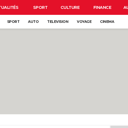
TUALITÉS
SPORT
CULTURE
FINANCE
A
SPORT
AUTO
TELEVISION
VOYAGE
CINEMA