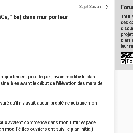
Foru
Sujet Suivant
20a, 16a) dans mur porteur
Tout s
des c
discu
proje
d'art
leur m
Sui
Po
n appartement pour lequel j'avais modifié le plan
uisine, bien avant le début de l'élévation des murs de
ré qu'il n'y avait aucun problème puisque mon
travaux avaient commencé dans mon futur espace
modifié (les ouvriers ont suivi le plan initial).