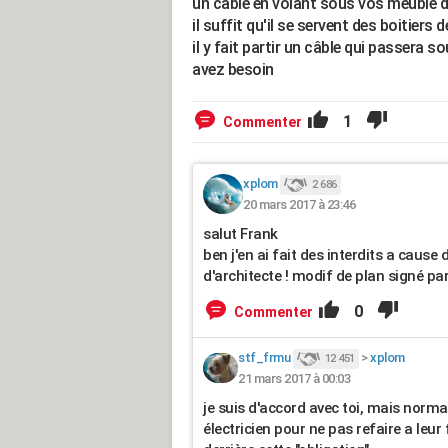
un câble en volant sous vos meuble de
il suffit qu'il se servent des boitie
il y fait partir un câble qui passera 
avez besoin
1
Commenter
xplom
2 686
20 mars 2017 à 23:46
salut Frank
ben j'en ai fait des interdits a cause
d'architecte ! modif de plan signé par
0
Commenter
stf_frmu
>
xplom
12 451
21 mars 2017 à 00:03
je suis d'accord avec toi, mais norma
électricien pour ne pas refaire a leur