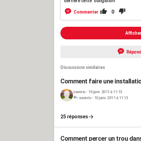
derrière cette "obligation"
0
Commenter
Affiche
Répond
Discussions similaires
Comment faire une installati
saveriu
-
10 janv. 2011 à 11:13
saveriu
-
10 janv. 2011 à 11:13
25 réponses
Comment percer un trou dans