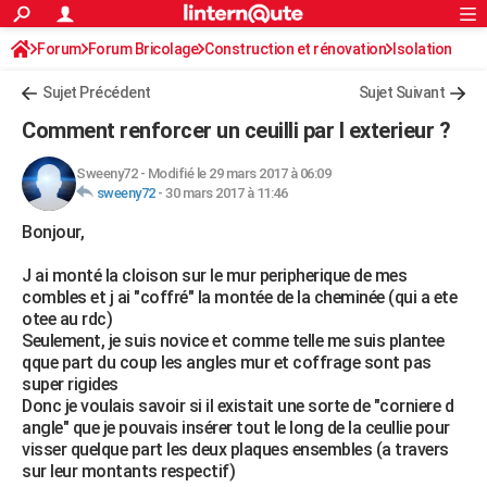
ACTUALITÉS
Forum
Forum Bricolage
Connexion
Construction et rénovation
S'inscrire
Isolation
Rechercher
Société
Education
Villes
Politique
Faits Divers
Monde
+
SPORT
Sujet Précédent
Sujet Suivant
Football
Cyclisme
Forum
Coupe du monde 2026
Tennis
Rugby
CULTURE
Comment renforcer un ceuilli par l exterieur ?
TNT
Cinéma
Musique
Programme TV
Streaming
Sorties cinéma
+
FINANCE
Sweeny72
-
Modifié le 29 mars 2017 à 06:09
sweeny72
-
30 mars 2017 à 11:46
Impôts
Immobilier
Banque
Crédit
Retraite
Epargne
Risques naturels par ville
Assurance
AUTO
Bonjour,
Réserver un essai
Berlines
Forum auto
Essais
Citadines
SUV
+
HIGH-TECH
J ai monté la cloison sur le mur peripherique de mes
Meilleur smartphone
Ordinateurs
Guide high-tech
Mobiles
Internet
Jeux vidéo
+
BRICOLAGE
combles et j ai "coffré" la montée de la cheminée (qui a ete
otee au rdc)
Aménagement intérieur
Cuisine
Jardinage
+
Forum
Extérieur
Salle de bains
Rangement
WEEK-END
Seulement, je suis novice et comme telle me suis plantee
qque part du coup les angles mur et coffrage sont pas
Escapades
Expositions
Week-end nature
Guides de France
Patrimoine
Musées
+
LIFESTYLE
super rigides
Donc je voulais savoir si il existait une sorte de "corniere d
Bien-être
Mode
+
Art de vivre
Loisirs
Modes de vie
SANTE
angle" que je pouvais insérer tout le long de la ceullie pour
visser quelque part les deux plaques ensembles (a travers
Guide de la santé
Médicaments
+
Alimentation
Maladies
Sommeil
VOYAGE
sur leur montants respectif)