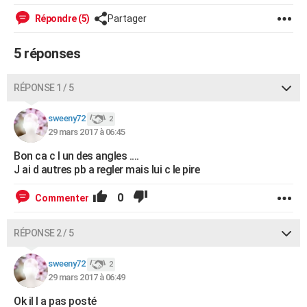
City break
Voyage de noces
Climat
Destinations
Voyage nature
Forum
+
PHOTO
Répondre (5)
Partager
GUIDES D'ACHAT
5 réponses
BONS PLANS
RÉPONSE 1 / 5
CARTE DE VOEUX
sweeny72
2
Carte Bonne année
Carte Pâques
Carte de Noël
Carte Saint-Valentin
Carte d'anniversaire
DICTIONNAIRE
29 mars 2017 à 06:45
Biographies
Expressions
Dictionnaire
Citations
Proverbes
Bon ca c l un des angles ....
PROGRAMME TV
J ai d autres pb a regler mais lui c le pire
COPAINS D'AVANT
0
Commenter
Se connecter
Collèges
Universités
Service militaire
S'inscrire
Lycées
Primaires
Entreprises
Avis de recherche
AVIS DE DÉCÈS
RÉPONSE 2 / 5
FORUM
Lifestyle
Sport
Television
Cinema
Bricolage
Culture
Auto
Voyage
sweeny72
2
29 mars 2017 à 06:49
Ok il l a pas posté