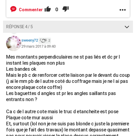
0
Commenter
RÉPONSE 4 / 5
sweeny72
2
29 mars 2017 à 09:40
Mes montants perpendiculaires ne st pas liés et dc pr l
instant les plaques non plus
Les bandes ok
Mais le pb c de renforcer cette liaison par le devant du coup
(j ai le mm pb de l autre coté du coffrage mais je ne l ai pas
encore plaque cote coffre)
Les baguettes d angles st pr les angles saillants pas
entrants non ?
Ca c de l autre cote mais le truc d etancheite est pose
Plaque cote mur aussi
Et, surtout (lol non je ne suis pas blonde c juste la premiere
fois que je fait des travaux) le montant depasse quasiment
pas pour pouvoir visser le placo dessus correctement