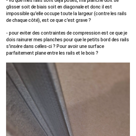
- vu que mes rails sont déjà posés, ma planche doit se
City break
Voyage de noces
Climat
Destinations
Voyage nature
Forum
+
glisser soit de biais soit en diagonale et donc il est
PHOTO
impossible qu'elle occupe toute la largeur (contre les rails
GUIDES D'ACHAT
de chaque côté), est ce que c'est grave ?
BONS PLANS
- pour eviter des contraintes de compression est ce que je
dois rainurer mes planches pour que le petits bord des rails
CARTE DE VOEUX
s'insére dans celles-ci ? Pour avoir une surface
parfaitement plane entre les rails et le bois ?
Carte Bonne année
Carte Pâques
Carte de Noël
Carte Saint-Valentin
Carte d'anniversaire
DICTIONNAIRE
Biographies
Expressions
Dictionnaire
Citations
Proverbes
PROGRAMME TV
COPAINS D'AVANT
Se connecter
Collèges
Universités
Service militaire
S'inscrire
Lycées
Primaires
Entreprises
Avis de recherche
AVIS DE DÉCÈS
FORUM
Lifestyle
Sport
Television
Cinema
Bricolage
Culture
Auto
Voyage