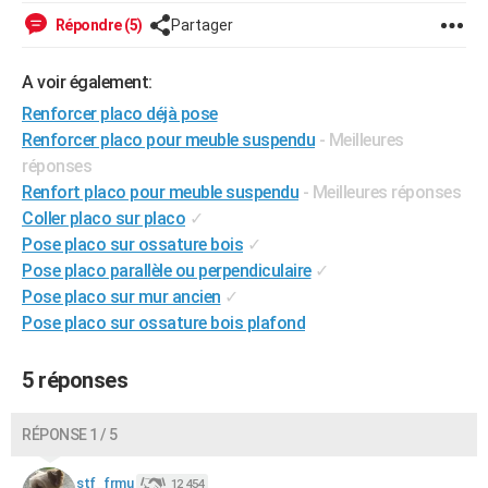
Répondre (5)
Partager
A voir également:
Renforcer placo déjà pose
Renforcer placo pour meuble suspendu
- Meilleures
réponses
Renfort placo pour meuble suspendu
- Meilleures réponses
Coller placo sur placo
✓
Pose placo sur ossature bois
✓
Pose placo parallèle ou perpendiculaire
✓
Pose placo sur mur ancien
✓
Pose placo sur ossature bois plafond
5 réponses
RÉPONSE 1 / 5
stf_frmu
12 454