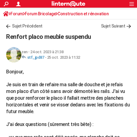
ACTUALITÉS
Forum
Forum Bricolage
Connexion
Construction et rénovation
S'inscrire
Rechercher
Société
Education
Villes
Politique
Faits Divers
Monde
+
SPORT
Sujet Précédent
Sujet Suivant
Football
Cyclisme
Forum
Coupe du monde 2026
Tennis
Rugby
CULTURE
Renfort placo meuble suspendu
TNT
Cinéma
Musique
Programme TV
Streaming
Sorties cinéma
+
FINANCE
zen
-
24 oct. 2023 à 21:38
Impôts
Immobilier
Banque
Crédit
Retraite
Epargne
Risques naturels par ville
Assurance
AUTO
stf_jpd87
-
25 oct. 2023 à 11:32
Réserver un essai
Berlines
Forum auto
Essais
Citadines
SUV
+
HIGH-TECH
Bonjour,
Meilleur smartphone
Ordinateurs
Guide high-tech
Mobiles
Internet
Jeux vidéo
+
BRICOLAGE
Je suis en train de refaire ma salle de douche et je refais
mon placo d'un côté sans avoir démonté les rails. J'ai vu
Aménagement intérieur
Cuisine
Jardinage
+
Forum
Extérieur
Salle de bains
Rangement
WEEK-END
que pour renforcer le placo il fallait mettre des planches
horizontales et venir se visser dedans avec les fixations du
Escapades
Expositions
Week-end nature
Guides de France
Patrimoine
Musées
+
LIFESTYLE
futur meuble.
Bien-être
Mode
+
Art de vivre
Loisirs
Modes de vie
SANTE
J'ai deux questions (sûrement très bête) :
Guide de la santé
Médicaments
+
Alimentation
Maladies
Sommeil
VOYAGE