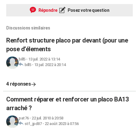
Répondre
Posez votre question
Discussions similaires
Renfort structure placo par devant (pour une
pose d’élements
bill5
-
13 juil. 2022 à 13:14
bill5
-
13 juil. 2022 à 20:14
4 réponses
Comment réparer et renforcer un placo BA13
arraché ?
pat76
-
22 juil. 2010 à 20:58
stf_jpd87
-
22 août 2023 à 07:56