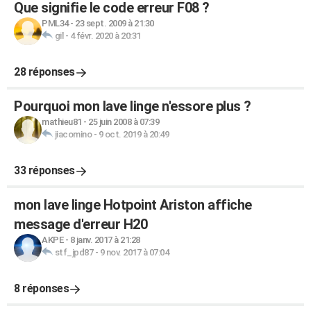
Que signifie le code erreur F08 ?
PML34
-
23 sept. 2009 à 21:30
gil
-
4 févr. 2020 à 20:31
28 réponses
Pourquoi mon lave linge n'essore plus ?
mathieu81
-
25 juin 2008 à 07:39
jiacomino
-
9 oct. 2019 à 20:49
33 réponses
mon lave linge Hotpoint Ariston affiche
message d'erreur H20
AKPE
-
8 janv. 2017 à 21:28
stf_jpd87
-
9 nov. 2017 à 07:04
8 réponses