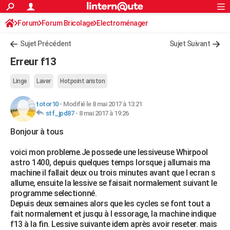
ACTUALITÉS
Forum
Forum Bricolage
Connexion
Electroménager
S'inscrire
Rechercher
Société
Education
Villes
Politique
Faits Divers
Monde
+
SPORT
Sujet Précédent
Sujet Suivant
Football
Cyclisme
Forum
Coupe du monde 2026
Tennis
Rugby
CULTURE
Erreur f13
TNT
Cinéma
Musique
Programme TV
Streaming
Sorties cinéma
+
FINANCE
Linge
Laver
Hotpoint ariston
Impôts
Immobilier
Banque
Crédit
Retraite
Epargne
Risques naturels par ville
Assurance
AUTO
totor10
-
Modifié le 8 mai 2017 à 13:21
stf_jpd87
-
8 mai 2017 à 19:26
Réserver un essai
Berlines
Forum auto
Essais
Citadines
SUV
+
HIGH-TECH
Bonjour à tous
Meilleur smartphone
Ordinateurs
Guide high-tech
Mobiles
Internet
Jeux vidéo
+
BRICOLAGE
voici mon probleme.Je possede une lessiveuse Whirpool
Aménagement intérieur
Cuisine
Jardinage
+
Forum
Extérieur
Salle de bains
Rangement
WEEK-END
astro 1400, depuis quelques temps lorsque j allumais ma
machine il fallait deux ou trois minutes avant que l ecran s
Escapades
Expositions
Week-end nature
Guides de France
Patrimoine
Musées
+
LIFESTYLE
allume, ensuite la lessive se faisait normalement suivant le
programme selectionné.
Bien-être
Mode
+
Art de vivre
Loisirs
Modes de vie
SANTE
Depuis deux semaines alors que les cycles se font tout a
fait normalement et jusqu à l essorage, la machine indique
Guide de la santé
Médicaments
+
Alimentation
Maladies
Sommeil
VOYAGE
f13 à la fin. Lessive suivante idem après avoir reseter. mais