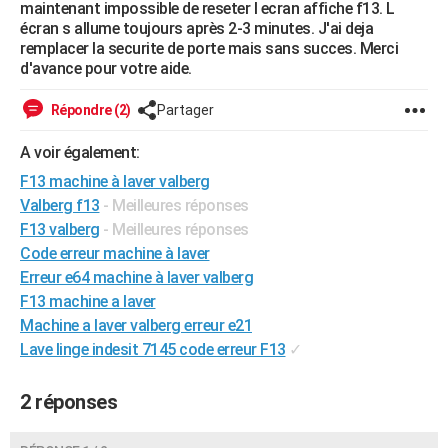
maintenant impossible de reseter l ecran affiche f13. L
City break
Voyage de noces
Climat
Destinations
Voyage nature
Forum
+
PHOTO
écran s allume toujours après 2-3 minutes. J'ai deja
remplacer la securite de porte mais sans succes. Merci
GUIDES D'ACHAT
d'avance pour votre aide.
BONS PLANS
Répondre (2)
Partager
CARTE DE VOEUX
A voir également:
F13 machine à laver valberg
Carte Bonne année
Carte Pâques
Carte de Noël
Carte Saint-Valentin
Carte d'anniversaire
DICTIONNAIRE
Valberg f13
- Meilleures réponses
Biographies
Expressions
Dictionnaire
Citations
Proverbes
PROGRAMME TV
F13 valberg
- Meilleures réponses
Code erreur machine à laver
COPAINS D'AVANT
Erreur e64 machine à laver valberg
F13 machine a laver
Se connecter
Collèges
Universités
Service militaire
S'inscrire
Lycées
Primaires
Entreprises
Avis de recherche
AVIS DE DÉCÈS
Machine a laver valberg erreur e21
FORUM
Lave linge indesit 7145 code erreur F13
✓
Lifestyle
Sport
Television
Cinema
Bricolage
Culture
Auto
Voyage
2 réponses