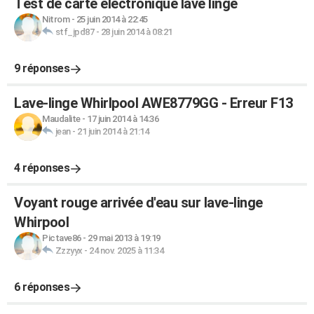
Test de carte electronique lave linge
Nitrom
-
25 juin 2014 à 22:45
stf_jpd87
-
28 juin 2014 à 08:21
9 réponses
Lave-linge Whirlpool AWE8779GG - Erreur F13
Maudalite
-
17 juin 2014 à 14:36
jean
-
21 juin 2014 à 21:14
4 réponses
Voyant rouge arrivée d'eau sur lave-linge
Whirpool
Pictave86
-
29 mai 2013 à 19:19
Zzzyyx
-
24 nov. 2025 à 11:34
6 réponses