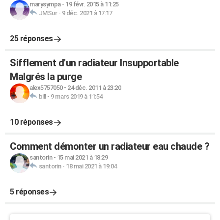
marysympa
-
19 févr. 2015 à 11:25
JMSur
-
9 déc. 2021 à 17:17
25 réponses
Sifflement d'un radiateur Insupportable
Malgrés la purge
alex5757050
-
24 déc. 2011 à 23:20
bill
-
9 mars 2019 à 11:54
10 réponses
Comment démonter un radiateur eau chaude ?
santorin
-
15 mai 2021 à 18:29
santorin
-
18 mai 2021 à 19:04
5 réponses