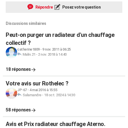
Répondre
Posez votre question
Discussions similaires
Peut-on purger un radiateur d'un chauffage
collectif ?
catherine1809
-
9 nov. 2011 à 06:25
Malin.21
-
2 nov. 2018 à 14:40
18 réponses
Votre avis sur Rothelec ?
JP-67
-
4 mai 2016 à 15:55
Salamandre
-
18 oct. 2024 à 14:30
58 réponses
Avis et Prix radiateur chauffage Aterno.