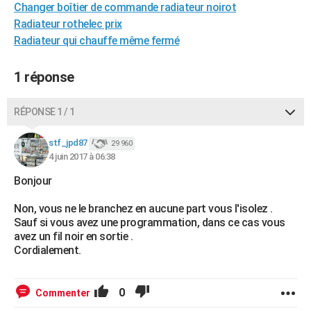
Changer boîtier de commande radiateur noirot
City break
Voyage de noces
Climat
Destinations
Voyage nature
Forum
+
PHOTO
Radiateur rothelec prix
Radiateur qui chauffe même fermé
GUIDES D'ACHAT
BONS PLANS
1 réponse
CARTE DE VOEUX
RÉPONSE 1 / 1
Carte Bonne année
Carte Pâques
Carte de Noël
Carte Saint-Valentin
Carte d'anniversaire
DICTIONNAIRE
stf_jpd87
29 960
Biographies
Expressions
Dictionnaire
Citations
Proverbes
4 juin 2017 à 06:38
PROGRAMME TV
Bonjour
COPAINS D'AVANT
Non, vous ne le branchez en aucune part vous l'isolez .
Se connecter
Collèges
Universités
Service militaire
S'inscrire
Lycées
Primaires
Entreprises
Avis de recherche
AVIS DE DÉCÈS
Sauf si vous avez une programmation, dans ce cas vous
avez un fil noir en sortie .
FORUM
Cordialement.
Lifestyle
Sport
Television
Cinema
Bricolage
Culture
Auto
Voyage
0
Commenter