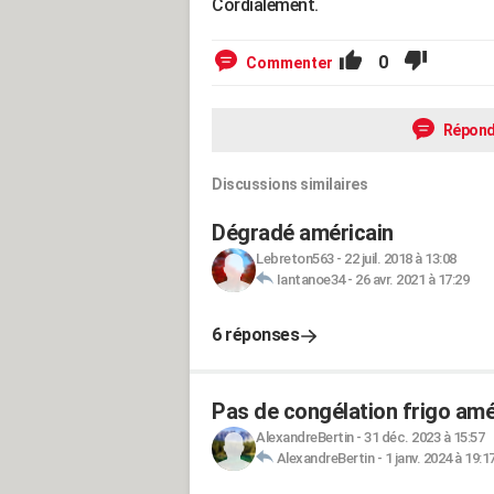
Cordialement.
0
Commenter
Répond
Discussions similaires
Dégradé américain
Lebreton563
-
22 juil. 2018 à 13:08
Iantanoe34
-
26 avr. 2021 à 17:29
6 réponses
Pas de congélation frigo amé
AlexandreBertin
-
31 déc. 2023 à 15:57
AlexandreBertin
-
1 janv. 2024 à 19:1