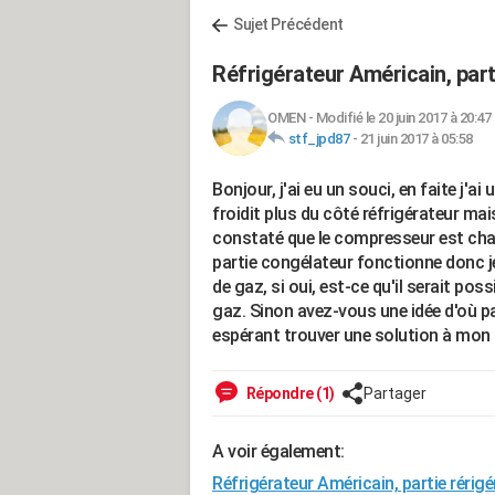
Sujet Précédent
Réfrigérateur Américain, parti
OMEN
-
Modifié le 20 juin 2017 à 20:47
stf_jpd87
-
21 juin 2017 à 05:58
Bonjour, j'ai eu un souci, en faite j'
froidit plus du côté réfrigérateur mai
constaté que le compresseur est chaud
partie congélateur fonctionne donc je
de gaz, si oui, est-ce qu'il serait pos
gaz. Sinon avez-vous une idée d'où pa
espérant trouver une solution à mon
Répondre (1)
Partager
A voir également:
Réfrigérateur Américain, partie rérigér