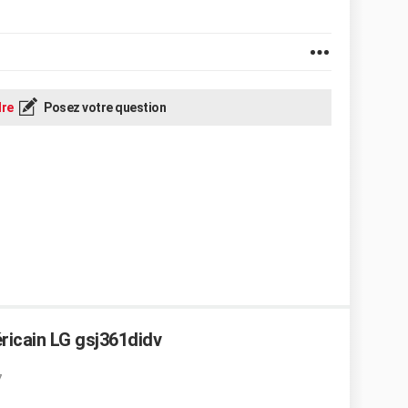
re
Posez votre question
ricain LG gsj361didv
7