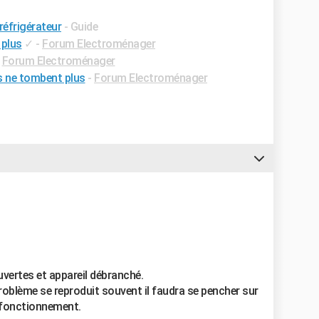
 réfrigérateur
- Guide
 plus
✓
-
Forum Electroménager
-
Forum Electroménager
s ne tombent plus
-
Forum Electroménager
uvertes et appareil débranché.
problème se reproduit souvent il faudra se pencher sur
n fonctionnement.