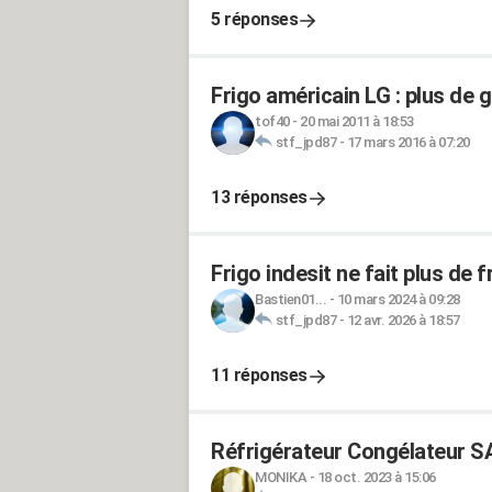
5 réponses
Frigo américain LG : plus de g
tof40
-
20 mai 2011 à 18:53
stf_jpd87
-
17 mars 2016 à 07:20
13 réponses
Frigo indesit ne fait plus de f
Bastien01...
-
10 mars 2024 à 09:28
stf_jpd87
-
12 avr. 2026 à 18:57
11 réponses
Réfrigérateur Congélateur S
MONIKA
-
18 oct. 2023 à 15:06