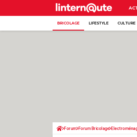
AC
BRICOLAGE
LIFESTYLE
CULTURE
Forum
Forum Bricolage
Electroména