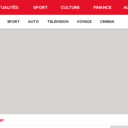
TUALITÉS
SPORT
CULTURE
FINANCE
A
SPORT
AUTO
TELEVISION
VOYAGE
CINEMA
ger