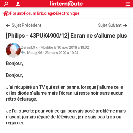
ACTUALITÉS
Forum
Forum Bricolage
Connexion
Electronique
S'inscrire
Rechercher
Société
Education
Villes
Politique
Faits Divers
Monde
+
SPORT
Sujet Précédent
Sujet Suivant
Football
Cyclisme
Forum
Coupe du monde 2026
Tennis
Rugby
CULTURE
[Philips - 43PUK4900/12] Ecran ne s'allume plus
TNT
Cinéma
Musique
Programme TV
Streaming
Sorties cinéma
+
FINANCE
ZerosMtx
-
Modifié le 10 nov. 2018 à 18:02
Mougli96 -
23 mars 2020 à 10:24
Impôts
Immobilier
Banque
Crédit
Retraite
Epargne
Risques naturels par ville
Assurance
AUTO
Bonjour,
Réserver un essai
Berlines
Forum auto
Essais
Citadines
SUV
+
HIGH-TECH
Bonjour,
Meilleur smartphone
Ordinateurs
Guide high-tech
Mobiles
Internet
Jeux vidéo
+
BRICOLAGE
J'ai récupéré un TV qui est en panne, lorsque j'allume celle
Aménagement intérieur
Cuisine
Jardinage
+
Forum
Extérieur
Salle de bains
Rangement
WEEK-END
ci les diode s'allume mais l'écran lui reste noir sans aucun
rétro éclairage.
Escapades
Expositions
Week-end nature
Guides de France
Patrimoine
Musées
+
LIFESTYLE
Je l'ai ouverte pour voir ce qui pouvais posé problème mais
Bien-être
Mode
+
Art de vivre
Loisirs
Modes de vie
SANTE
n'ayant jamais réparé de téléviseur, je ne sais pas trop ou
regarder.
Guide de la santé
Médicaments
+
Alimentation
Maladies
Sommeil
VOYAGE