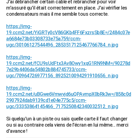
J'ai débrancher certain cable et rebrancher pour voir
City break
Voyage de noces
Climat
Destinations
Voyage nature
Forum
+
m'assuré qu'il était correctement en place. J'ai vérifier les
PHOTO
condensateurs mais il me semble tous correcte.
GUIDES D'ACHAT
https://img-
19.ccm2.net/YiGRTy0cV86GKb4FF6FxzrsSb8E=/2484c07e
BONS PLANS
a6684e73b03308733e75a759/ccm-
ugc/30106127544496_2853517125467766784_n.jpg
CARTE DE VOEUX
Carte Bonne année
Carte Pâques
Carte de Noël
Carte Saint-Valentin
Carte d'anniversaire
https://img-
DICTIONNAIRE
19.ccm2.net/fCU9sUdFtx3Av8Owy1xqG1RN9NM=/90278d
Biographies
Expressions
Dictionnaire
Citations
Proverbes
7e29b4406da54802b884745733/ccm-
PROGRAMME TV
ugc/70964726977156_8925210094291910656_n.jpg
COPAINS D'AVANT
https://img-
Se connecter
Collèges
Universités
Service militaire
S'inscrire
Lycées
Primaires
Entreprises
Avis de recherche
19.ccm2.net/uBGwe6Vmwvjd6uQPAvmpX0bRk3w=/858c0d
AVIS DE DÉCÈS
2907924dab9139cd1e04e775c5/ccm-
ugc/33353864145466_7175250842340032512_n.jpg
FORUM
Lifestyle
Sport
Television
Cinema
Bricolage
Culture
Auto
Voyage
Si quelqu'un à un piste ou sais quelle carte il faut changer
ou si au contraire cela viens de l'écran en lui même... merci
d'avance !