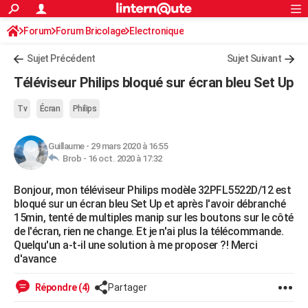
ACTUALITÉS
Forum
Forum Bricolage
Connexion
Electronique
S'inscrire
Rechercher
Société
Education
Villes
Politique
Faits Divers
Monde
+
SPORT
Sujet Précédent
Sujet Suivant
Football
Cyclisme
Forum
Coupe du monde 2026
Tennis
Rugby
CULTURE
Téléviseur Philips bloqué sur écran bleu Set Up
TNT
Cinéma
Musique
Programme TV
Streaming
Sorties cinéma
+
FINANCE
Tv
Écran
Philips
Impôts
Immobilier
Banque
Crédit
Retraite
Epargne
Risques naturels par ville
Assurance
AUTO
Guillaume
-
29 mars 2020 à 16:55
Réserver un essai
Berlines
Forum auto
Essais
Citadines
SUV
+
HIGH-TECH
Brob -
16 oct. 2020 à 17:32
Meilleur smartphone
Ordinateurs
Guide high-tech
Mobiles
Internet
Jeux vidéo
+
BRICOLAGE
Bonjour, mon téléviseur Philips modèle 32PFL5522D/12 est
bloqué sur un écran bleu Set Up et après l'avoir débranché
Aménagement intérieur
Cuisine
Jardinage
+
Forum
Extérieur
Salle de bains
Rangement
WEEK-END
15min, tenté de multiples manip sur les boutons sur le côté
de l'écran, rien ne change. Et je n'ai plus la télécommande.
Escapades
Expositions
Week-end nature
Guides de France
Patrimoine
Musées
+
LIFESTYLE
Quelqu'un a-t-il une solution à me proposer ?! Merci
d'avance
Bien-être
Mode
+
Art de vivre
Loisirs
Modes de vie
SANTE
Répondre (4)
Partager
Guide de la santé
Médicaments
+
Alimentation
Maladies
Sommeil
VOYAGE