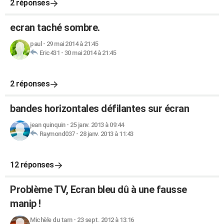
2 réponses
ecran taché sombre.
paul
-
29 mai 2014 à 21:45
Eric431
-
30 mai 2014 à 21:45
2 réponses
bandes horizontales défilantes sur écran
jean quinquin
-
25 janv. 2013 à 09:44
Raymond037
-
28 janv. 2013 à 11:43
12 réponses
Problème TV, Ecran bleu dû à une fausse
manip !
Michèle du tarn
-
23 sept. 2012 à 13:16