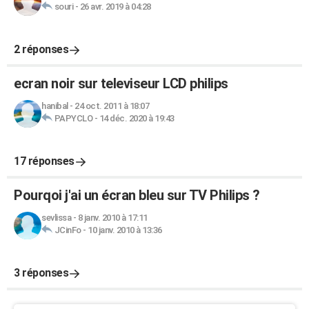
souri
-
26 avr. 2019 à 04:28
2 réponses
ecran noir sur televiseur LCD philips
hanibal
-
24 oct. 2011 à 18:07
PAPYCLO
-
14 déc. 2020 à 19:43
17 réponses
Pourqoi j'ai un écran bleu sur TV Philips ?
sevlissa
-
8 janv. 2010 à 17:11
JCinFo
-
10 janv. 2010 à 13:36
3 réponses