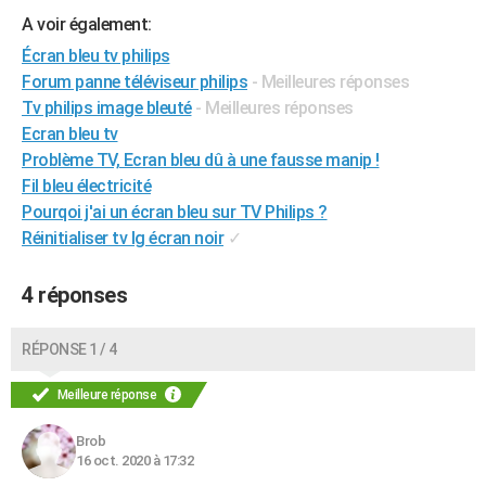
City break
Voyage de noces
Climat
Destinations
Voyage nature
Forum
+
A voir également:
PHOTO
Écran bleu tv philips
GUIDES D'ACHAT
Forum panne téléviseur philips
- Meilleures réponses
Tv philips image bleuté
- Meilleures réponses
BONS PLANS
Ecran bleu tv
CARTE DE VOEUX
Problème TV, Ecran bleu dû à une fausse manip !
Fil bleu électricité
Carte Bonne année
Carte Pâques
Carte de Noël
Carte Saint-Valentin
Carte d'anniversaire
DICTIONNAIRE
Pourqoi j'ai un écran bleu sur TV Philips ?
Réinitialiser tv lg écran noir
✓
Biographies
Expressions
Dictionnaire
Citations
Proverbes
PROGRAMME TV
COPAINS D'AVANT
4 réponses
Se connecter
Collèges
Universités
Service militaire
S'inscrire
Lycées
Primaires
Entreprises
Avis de recherche
AVIS DE DÉCÈS
RÉPONSE 1 / 4
FORUM
Meilleure réponse
Lifestyle
Sport
Television
Cinema
Bricolage
Culture
Auto
Voyage
Brob
16 oct. 2020 à 17:32