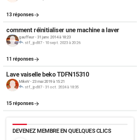
13 réponses
comment réinitialiser une machine a laver
gauffeur
-
31 janv. 2014 à 18:23
stf_jpd87
-
10 sept. 2023 à 20:26
11 réponses
Lave vaiselle beko TDFN15310
MikeV
-
23 mai 2019 à 15:21
stf_jpd87
-
31 oct. 2024 à 18:35
15 réponses
DEVENEZ MEMBRE EN QUELQUES CLICS