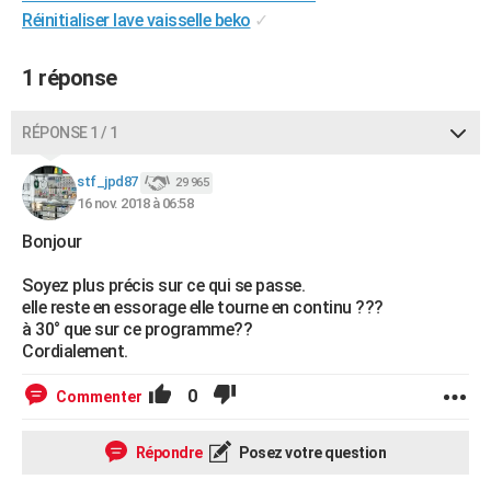
Réinitialiser lave vaisselle beko
✓
City break
Voyage de noces
Climat
Destinations
Voyage nature
Forum
+
PHOTO
GUIDES D'ACHAT
1 réponse
BONS PLANS
RÉPONSE 1 / 1
CARTE DE VOEUX
stf_jpd87
29 965
Carte Bonne année
Carte Pâques
Carte de Noël
Carte Saint-Valentin
Carte d'anniversaire
DICTIONNAIRE
16 nov. 2018 à 06:58
Bonjour
Biographies
Expressions
Dictionnaire
Citations
Proverbes
PROGRAMME TV
Soyez plus précis sur ce qui se passe.
COPAINS D'AVANT
elle reste en essorage elle tourne en continu ???
à 30° que sur ce programme??
Se connecter
Collèges
Universités
Service militaire
S'inscrire
Lycées
Primaires
Entreprises
Avis de recherche
AVIS DE DÉCÈS
Cordialement.
FORUM
0
Commenter
Lifestyle
Sport
Television
Cinema
Bricolage
Culture
Auto
Voyage
Répondre
Posez votre question