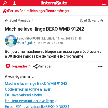
ACTUALITÉS
Forum
Forum Bricolage
Connexion
Electroménager
S'inscrire
Rechercher
Société
Education
Villes
Politique
Faits Divers
Monde
+
SPORT
Sujet Précédent
Sujet Suivant
Football
Cyclisme
Forum
Coupe du monde 2026
Tennis
Rugby
CULTURE
Machine lave -linge BEKO WMB 91242
TNT
Cinéma
Musique
Programme TV
Streaming
Sorties cinéma
+
FINANCE
faroukGHAFFARI
-
Modifié le 15 nov. 2018 à 21:40
stf_jpd87
-
16 nov. 2018 à 06:58
Impôts
Immobilier
Banque
Crédit
Retraite
Epargne
Risques naturels par ville
Assurance
AUTO
Bonjour, ma machine et bloque sur essorage a 600 tour et
Réserver un essai
Berlines
Forum auto
Essais
Citadines
SUV
+
HIGH-TECH
a 30 degré impossible de modifie le programme
Meilleur smartphone
Ordinateurs
Guide high-tech
Mobiles
Internet
Jeux vidéo
+
BRICOLAGE
Répondre (1)
Partager
Aménagement intérieur
Cuisine
Jardinage
+
Forum
Extérieur
Salle de bains
Rangement
WEEK-END
A voir également:
Escapades
Expositions
Week-end nature
Guides de France
Patrimoine
Musées
+
Machine lave -linge BEKO WMB 91242
LIFESTYLE
Code erreur machine à laver
Bien-être
Mode
+
Art de vivre
Loisirs
Modes de vie
SANTE
E01 lave vaisselle beko
Hauteur evacuation lave linge
✓
Guide de la santé
Médicaments
+
Alimentation
Maladies
Sommeil
VOYAGE
Erreur E01 lave-vaisselle BEKO DIN58S1