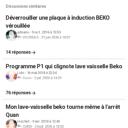
Discussions similaires
Déverrouiller une plaque à induction BEKO
vérouillée
adsano
-
9 oct. 2016 à 13:53
VSCREAS
-
27 juin 2026 à 18:01
14 réponses
Programme P1 qui clignote lave vaisselle Beko
Lolo
-
16 mai 2018 à 22:34
Coco
-
2 juil. 2026 à 14:29
76 réponses
Mon lave-vaisselle beko tourne même à l'arrêt
Quan
Hochet
-
9 avr. 2018 à 12:45
Cell33
-
24 juil. 2026 à 18:32