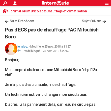
ACTUALITÉS
Forum
Forum Bricolage
Connexion
Chauffage et climatisation
S'inscrire
Rechercher
Société
Education
Villes
Politique
Faits Divers
Monde
+
SPORT
Sujet Précédent
Sujet Suivant
Football
Cyclisme
Forum
Coupe du monde 2026
Tennis
Rugby
CULTURE
Pas d'ECS pas de chauffage PAC Mitsubishi
TNT
Cinéma
Musique
Programme TV
Streaming
Sorties cinéma
+
Boro
FINANCE
Impôts
Immobilier
Banque
Crédit
Retraite
Epargne
Risques naturels par ville
Assurance
AUTO
jerrylee.
-
Modifié le 25 nov. 2018 à 11:27
Profil bloqué -
25 nov. 2018 à 20:42
Réserver un essai
Berlines
Forum auto
Essais
Citadines
SUV
+
HIGH-TECH
Bonjour,
Meilleur smartphone
Ordinateurs
Guide high-tech
Mobiles
Internet
Jeux vidéo
+
BRICOLAGE
Ma pompe à chaleur est une Mitsubishi Boro "ehpt18x-
vb6".
Aménagement intérieur
Cuisine
Jardinage
+
Forum
Extérieur
Salle de bains
Rangement
WEEK-END
Je n'ai plus d'eau chaude, ni de chauffage.
Escapades
Expositions
Week-end nature
Guides de France
Patrimoine
Musées
+
LIFESTYLE
Un technicien est venu changer mon circulateur.
Bien-être
Mode
+
Art de vivre
Loisirs
Modes de vie
SANTE
D'après lui la panne vient de là, car l'eau ne circule pas.
Guide de la santé
Médicaments
+
Alimentation
Maladies
Sommeil
VOYAGE