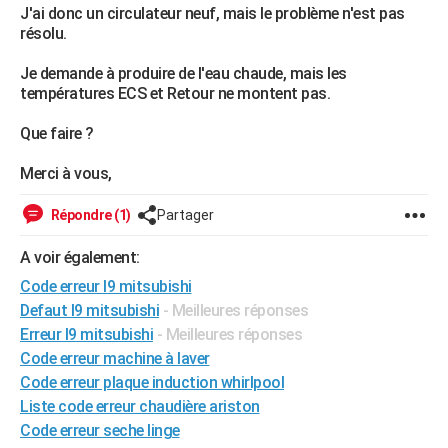
J'ai donc un circulateur neuf, mais le problème n'est pas
City break
Voyage de noces
Climat
Destinations
Voyage nature
Forum
+
PHOTO
résolu.
GUIDES D'ACHAT
Je demande à produire de l'eau chaude, mais les
températures ECS et Retour ne montent pas.
BONS PLANS
Que faire ?
CARTE DE VOEUX
Merci à vous,
Carte Bonne année
Carte Pâques
Carte de Noël
Carte Saint-Valentin
Carte d'anniversaire
DICTIONNAIRE
Répondre (1)
Partager
Biographies
Expressions
Dictionnaire
Citations
Proverbes
PROGRAMME TV
A voir également:
COPAINS D'AVANT
Code erreur l9 mitsubishi
Se connecter
Collèges
Universités
Service militaire
S'inscrire
Lycées
Primaires
Entreprises
Avis de recherche
AVIS DE DÉCÈS
Defaut l9 mitsubishi
- Meilleures réponses
Erreur l9 mitsubishi
- Meilleures réponses
FORUM
Code erreur machine à laver
Code erreur plaque induction whirlpool
Lifestyle
Sport
Television
Cinema
Bricolage
Culture
Auto
Voyage
Liste code erreur chaudière ariston
Code erreur seche linge