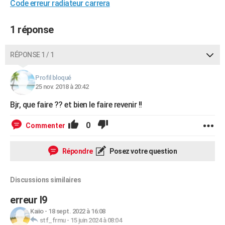
Code erreur radiateur carrera
1 réponse
RÉPONSE 1 / 1
Profil bloqué
25 nov. 2018 à 20:42
Bjr, que faire ?? et bien le faire revenir !!
0
Commenter
Répondre
Posez votre question
Discussions similaires
erreur l9
Kaiio
-
18 sept. 2022 à 16:08
stf_frmu
-
15 juin 2024 à 08:04