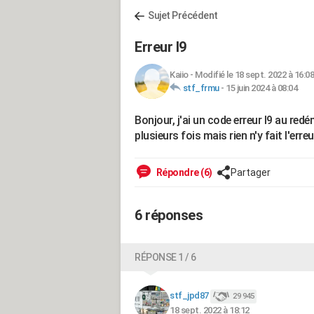
Sujet Précédent
Erreur l9
Kaiio
-
Modifié le 18 sept. 2022 à 16:08
stf_frmu
-
15 juin 2024 à 08:04
Bonjour, j'ai un code erreur l9 au redé
plusieurs fois mais rien n'y fait l'erre
Répondre (6)
Partager
6 réponses
RÉPONSE 1 / 6
stf_jpd87
29 945
18 sept. 2022 à 18:12