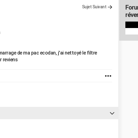
Foru
Sujet Suivant
réver
marrage de ma pac ecodan, j'ai nettoyé le filtre
ur reviens