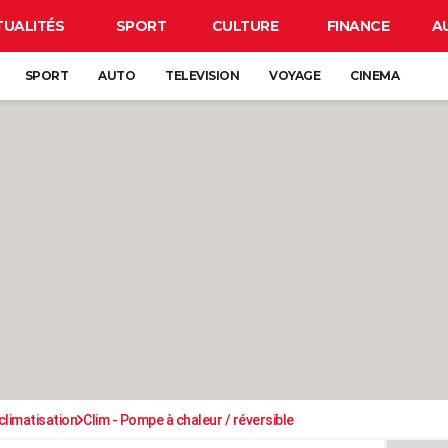
TUALITÉS
SPORT
CULTURE
FINANCE
A
SPORT
AUTO
TELEVISION
VOYAGE
CINEMA
climatisation
Clim - Pompe à chaleur / réversible