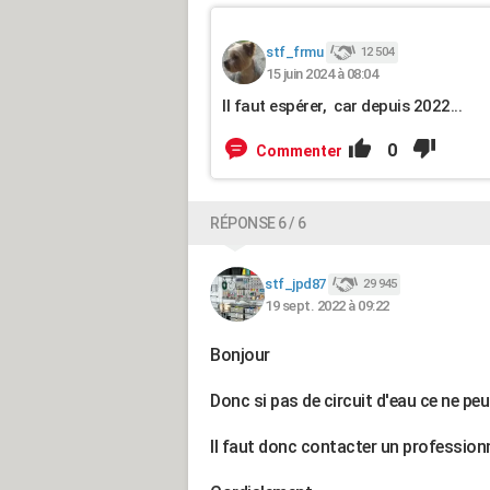
stf_frmu
12 504
15 juin 2024 à 08:04
Il faut espérer, car depuis 2022...
0
Commenter
RÉPONSE 6 / 6
stf_jpd87
29 945
19 sept. 2022 à 09:22
Bonjour
Donc si pas de circuit d'eau ce ne peu
Il faut donc contacter un professionn