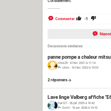
Cordialement.
-1
Commenter
Répond
Discussions similaires
panne pompe a chaleur mits
chris29
-
8 févr. 2021 à 11:14
chris
-
16 févr. 2022 à 19:33
2 réponses
Lave linge Valberg affiche "E6
Dart27
-
26 juil. 2025 à 16:42
Dotti
-
15 avr. 2026 à 10:10