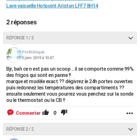
Lave vaisselle Hotpoint Ariston LFF7 8H14
City break
Voyage de noces
Climat
Destinations
Voyage nature
Forum
+
PHOTO
GUIDES D'ACHAT
2 réponses
BONS PLANS
RÉPONSE 1 / 2
CARTE DE VOEUX
Profil bloqué
Carte Bonne année
Carte Pâques
Carte de Noël
Carte Saint-Valentin
Carte d'anniversaire
5 janv. 2019 à 10:47
DICTIONNAIRE
Bjr, bah ce n est pas un scoop .. il se comporte comme 99%
Biographies
Expressions
Dictionnaire
Citations
Proverbes
PROGRAMME TV
des frigos qui sont en panne !!
marque et modèle exact ?? dégivrez le 24h portes ouvertes
COPAINS D'AVANT
puis redonnez les températures des compartiments ??
ensuite seulement vous pourrez vous penchez sur la sonde
Se connecter
Collèges
Universités
Service militaire
S'inscrire
Lycées
Primaires
Entreprises
Avis de recherche
AVIS DE DÉCÈS
ou le thermostat ou la CB !!
FORUM
0
Commenter
Lifestyle
Sport
Television
Cinema
Bricolage
Culture
Auto
Voyage
RÉPONSE 2 / 2