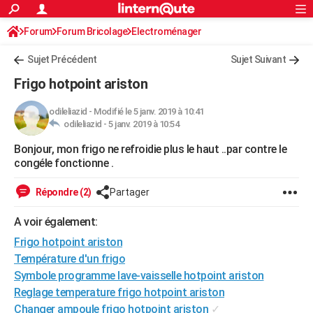
ACTUALITÉS
Forum
Forum Bricolage
Connexion
Electroménager
S'inscrire
Rechercher
Société
Education
Villes
Politique
Faits Divers
Monde
+
SPORT
Sujet Précédent
Sujet Suivant
Football
Cyclisme
Forum
Coupe du monde 2026
Tennis
Rugby
CULTURE
Frigo hotpoint ariston
TNT
Cinéma
Musique
Programme TV
Streaming
Sorties cinéma
+
FINANCE
odileliazid
-
Modifié le 5 janv. 2019 à 10:41
odileliazid -
5 janv. 2019 à 10:54
Impôts
Immobilier
Banque
Crédit
Retraite
Epargne
Risques naturels par ville
Assurance
AUTO
Bonjour, mon frigo ne refroidie plus le haut ..par contre le
Réserver un essai
Berlines
Forum auto
Essais
Citadines
SUV
+
HIGH-TECH
congéle fonctionne .
Meilleur smartphone
Ordinateurs
Guide high-tech
Mobiles
Internet
Jeux vidéo
+
BRICOLAGE
Répondre (2)
Partager
Aménagement intérieur
Cuisine
Jardinage
+
Forum
Extérieur
Salle de bains
Rangement
WEEK-END
A voir également:
Escapades
Expositions
Week-end nature
Guides de France
Patrimoine
Musées
+
Frigo hotpoint ariston
LIFESTYLE
Température d'un frigo
Bien-être
Mode
+
Art de vivre
Loisirs
Modes de vie
SANTE
Symbole programme lave-vaisselle hotpoint ariston
Reglage temperature frigo hotpoint ariston
Guide de la santé
Médicaments
+
Alimentation
Maladies
Sommeil
VOYAGE
Changer ampoule frigo hotpoint ariston
✓