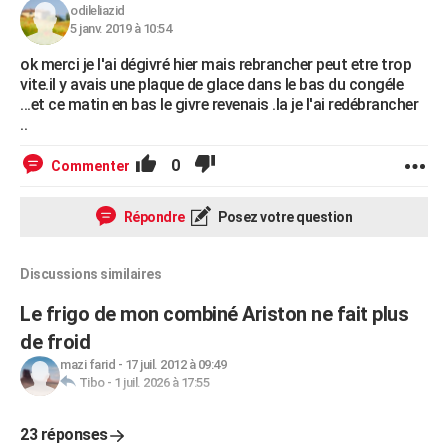
odileliazid
5 janv. 2019 à 10:54
ok merci je l'ai dégivré hier mais rebrancher peut etre trop
vite.il y avais une plaque de glace dans le bas du congéle
...et ce matin en bas le givre revenais .la je l'ai redébrancher
..
0
Commenter
Répondre
Posez votre question
Discussions similaires
Le frigo de mon combiné Ariston ne fait plus
de froid
mazi farid
-
17 juil. 2012 à 09:49
Tibo
-
1 juil. 2026 à 17:55
23 réponses