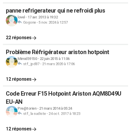
panne refrigerateur qui ne refroidi plus
lovel
-
17 avr. 2013 à 19:32
Gogone
-
5 nov. 2024 à 12:57
22 réponses
Problème Réfrigérateur ariston hotpoint
Mimid59150
-
22 juin 2015 à 11:06
stf_jpd87
-
21 mars 2020 à 17:06
12 réponses
Code Erreur F15 Hotpoint Ariston AQM8D49U
EU-AN
Pre@torien
-
21 mars 2014 à 05:24
stf_la sudiste
-
24 oct. 2017 à 18:23
12 réponses