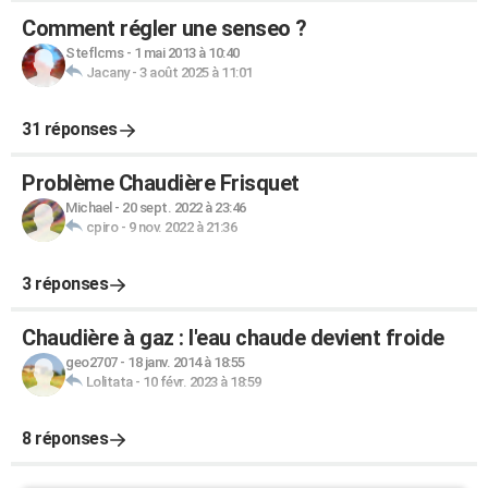
Comment régler une senseo ?
Steflcms
-
1 mai 2013 à 10:40
Jacany
-
3 août 2025 à 11:01
31 réponses
Problème Chaudière Frisquet
Michael
-
20 sept. 2022 à 23:46
cpiro
-
9 nov. 2022 à 21:36
3 réponses
Chaudière à gaz : l'eau chaude devient froide
geo2707
-
18 janv. 2014 à 18:55
Lolitata
-
10 févr. 2023 à 18:59
8 réponses