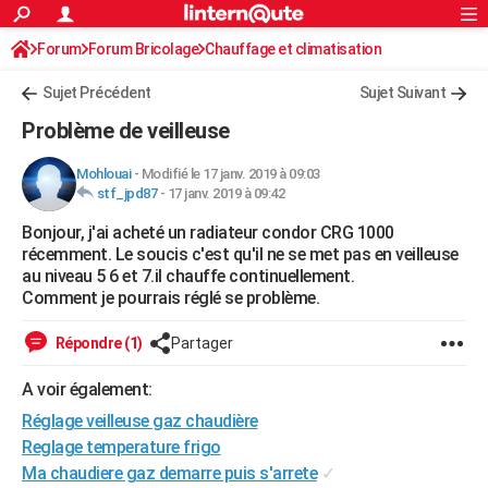
ACTUALITÉS
Forum
Forum Bricolage
Connexion
Chauffage et climatisation
S'inscrire
Rechercher
Société
Education
Villes
Politique
Faits Divers
Monde
+
SPORT
Sujet Précédent
Sujet Suivant
Football
Cyclisme
Forum
Coupe du monde 2026
Tennis
Rugby
CULTURE
Problème de veilleuse
TNT
Cinéma
Musique
Programme TV
Streaming
Sorties cinéma
+
FINANCE
Mohlouai
-
Modifié le 17 janv. 2019 à 09:03
stf_jpd87
-
17 janv. 2019 à 09:42
Impôts
Immobilier
Banque
Crédit
Retraite
Epargne
Risques naturels par ville
Assurance
AUTO
Bonjour, j'ai acheté un radiateur condor CRG 1000
Réserver un essai
Berlines
Forum auto
Essais
Citadines
SUV
+
HIGH-TECH
récemment. Le soucis c'est qu'il ne se met pas en veilleuse
au niveau 5 6 et 7.il chauffe continuellement.
Meilleur smartphone
Ordinateurs
Guide high-tech
Mobiles
Internet
Jeux vidéo
+
BRICOLAGE
Comment je pourrais réglé se problème.
Aménagement intérieur
Cuisine
Jardinage
+
Forum
Extérieur
Salle de bains
Rangement
WEEK-END
Répondre (1)
Partager
Escapades
Expositions
Week-end nature
Guides de France
Patrimoine
Musées
+
LIFESTYLE
A voir également:
Réglage veilleuse gaz chaudière
Bien-être
Mode
+
Art de vivre
Loisirs
Modes de vie
SANTE
Reglage temperature frigo
Guide de la santé
Médicaments
+
Alimentation
Maladies
Sommeil
VOYAGE
Ma chaudiere gaz demarre puis s'arrete
✓