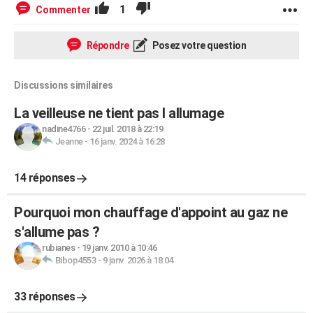
1
Commenter
Répondre
Posez votre question
Discussions similaires
La veilleuse ne tient pas l allumage
nadine4766
-
22 juil. 2018 à 22:19
Jeanne
-
16 janv. 2024 à 16:28
14 réponses
Pourquoi mon chauffage d'appoint au gaz ne
s'allume pas ?
rubianes
-
19 janv. 2010 à 10:46
Bibop4553
-
9 janv. 2026 à 18:04
33 réponses