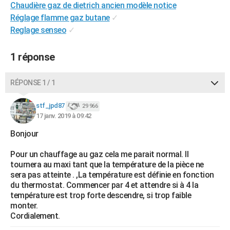
Chaudière gaz de dietrich ancien modèle notice
City break
Voyage de noces
Climat
Destinations
Voyage nature
Forum
+
PHOTO
Réglage flamme gaz butane
✓
Reglage senseo
✓
GUIDES D'ACHAT
BONS PLANS
1 réponse
CARTE DE VOEUX
RÉPONSE 1 / 1
Carte Bonne année
Carte Pâques
Carte de Noël
Carte Saint-Valentin
Carte d'anniversaire
DICTIONNAIRE
stf_jpd87
29 966
Biographies
Expressions
Dictionnaire
Citations
Proverbes
17 janv. 2019 à 09:42
PROGRAMME TV
Bonjour
COPAINS D'AVANT
Pour un chauffage au gaz cela me parait normal. Il
Se connecter
Collèges
Universités
Service militaire
S'inscrire
Lycées
Primaires
Entreprises
Avis de recherche
AVIS DE DÉCÈS
tournera au maxi tant que la température de la pièce ne
sera pas atteinte . ,La température est définie en fonction
FORUM
du thermostat. Commencer par 4 et attendre si à 4 la
température est trop forte descendre, si trop faible
Lifestyle
Sport
Television
Cinema
Bricolage
Culture
Auto
Voyage
monter.
Cordialement.