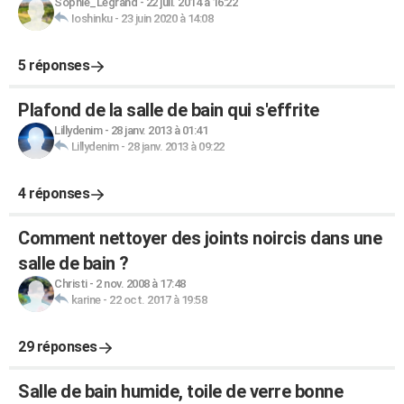
Sophie_Legrand
-
22 juil. 2014 à 16:22
Ioshinku
-
23 juin 2020 à 14:08
5 réponses
Plafond de la salle de bain qui s'effrite
Lillydenim
-
28 janv. 2013 à 01:41
Lillydenim
-
28 janv. 2013 à 09:22
4 réponses
Comment nettoyer des joints noircis dans une
salle de bain ?
Christi
-
2 nov. 2008 à 17:48
karine
-
22 oct. 2017 à 19:58
29 réponses
Salle de bain humide, toile de verre bonne