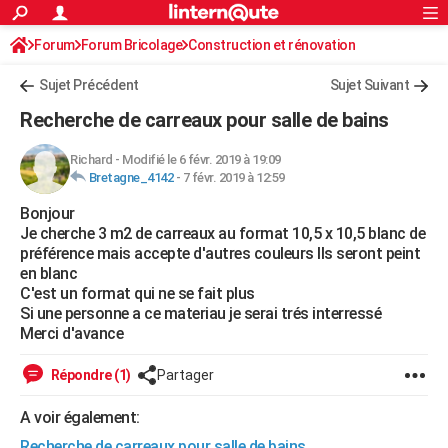
ACTUALITÉS
Forum
Forum Bricolage
Connexion
Construction et rénovation
S'inscrire
Rechercher
Société
Education
Villes
Politique
Faits Divers
Monde
+
SPORT
Sujet Précédent
Sujet Suivant
Football
Cyclisme
Forum
Coupe du monde 2026
Tennis
Rugby
CULTURE
Recherche de carreaux pour salle de bains
TNT
Cinéma
Musique
Programme TV
Streaming
Sorties cinéma
+
FINANCE
Richard
-
Modifié le 6 févr. 2019 à 19:09
Bretagne_4142
-
7 févr. 2019 à 12:59
Impôts
Immobilier
Banque
Crédit
Retraite
Epargne
Risques naturels par ville
Assurance
AUTO
Bonjour
Réserver un essai
Berlines
Forum auto
Essais
Citadines
SUV
+
HIGH-TECH
Je cherche 3 m2 de carreaux au format 10,5 x 10,5 blanc de
préférence mais accepte d'autres couleurs Ils seront peint
Meilleur smartphone
Ordinateurs
Guide high-tech
Mobiles
Internet
Jeux vidéo
+
BRICOLAGE
en blanc
C'est un format qui ne se fait plus
Aménagement intérieur
Cuisine
Jardinage
+
Forum
Extérieur
Salle de bains
Rangement
WEEK-END
Si une personne a ce materiau je serai trés interressé
Merci d'avance
Escapades
Expositions
Week-end nature
Guides de France
Patrimoine
Musées
+
LIFESTYLE
Répondre (1)
Partager
Bien-être
Mode
+
Art de vivre
Loisirs
Modes de vie
SANTE
A voir également:
Guide de la santé
Médicaments
+
Alimentation
Maladies
Sommeil
VOYAGE
Recherche de carreaux pour salle de bains