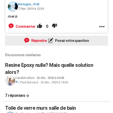
Bretagne_4142
7 févr. 2019 à 12:59
merci
0
Commenter
Répondre
Posez votre question
Discussions similaires
Resine Epoxy nulle? Mais quelle solution
alors?
CaroloColton
-
26 déc. 2020 à 04:08
Paul-Bernard
-
26 déc. 2020 à 14:06
7 réponses
Toile de verre murs salle de bain