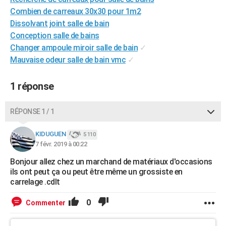
City break
Voyage de noces
Climat
Destinations
Voyage nature
Forum
+
Combien de carreaux 30x30 pour 1m2
PHOTO
Dissolvant joint salle de bain
GUIDES D'ACHAT
Conception salle de bains
Changer ampoule miroir salle de bain
✓
BONS PLANS
Mauvaise odeur salle de bain vmc
✓
CARTE DE VOEUX
1 réponse
Carte Bonne année
Carte Pâques
Carte de Noël
Carte Saint-Valentin
Carte d'anniversaire
DICTIONNAIRE
RÉPONSE 1 / 1
Biographies
Expressions
Dictionnaire
Citations
Proverbes
PROGRAMME TV
KIDUGUEN
COPAINS D'AVANT
5 110
7 févr. 2019 à 00:22
Se connecter
Collèges
Universités
Service militaire
S'inscrire
Lycées
Primaires
Entreprises
Avis de recherche
AVIS DE DÉCÈS
Bonjour allez chez un marchand de matériaux d'occasions
ils ont peut ça ou peut être même un grossiste en
FORUM
carrelage .cdlt
Lifestyle
Sport
Television
Cinema
Bricolage
Culture
Auto
Voyage
0
Commenter