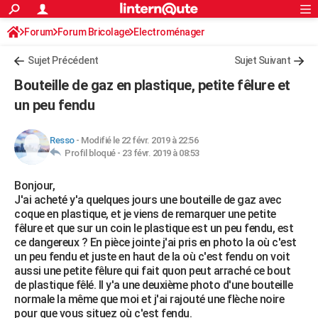
ACTUALITÉS
Forum
Forum Bricolage
Connexion
Electroménager
S'inscrire
Rechercher
Société
Education
Villes
Politique
Faits Divers
Monde
+
SPORT
Sujet Précédent
Sujet Suivant
Football
Cyclisme
Forum
Coupe du monde 2026
Tennis
Rugby
CULTURE
Bouteille de gaz en plastique, petite fêlure et
TNT
Cinéma
Musique
Programme TV
Streaming
Sorties cinéma
+
un peu fendu
FINANCE
Impôts
Immobilier
Banque
Crédit
Retraite
Epargne
Risques naturels par ville
Assurance
AUTO
Resso
-
Modifié le 22 févr. 2019 à 22:56
Profil bloqué -
23 févr. 2019 à 08:53
Réserver un essai
Berlines
Forum auto
Essais
Citadines
SUV
+
HIGH-TECH
Bonjour,
Meilleur smartphone
Ordinateurs
Guide high-tech
Mobiles
Internet
Jeux vidéo
+
BRICOLAGE
J'ai acheté y'a quelques jours une bouteille de gaz avec
coque en plastique, et je viens de remarquer une petite
Aménagement intérieur
Cuisine
Jardinage
+
Forum
Extérieur
Salle de bains
Rangement
WEEK-END
fêlure et que sur un coin le plastique est un peu fendu, est
ce dangereux ? En pièce jointe j'ai pris en photo la où c'est
Escapades
Expositions
Week-end nature
Guides de France
Patrimoine
Musées
+
LIFESTYLE
un peu fendu et juste en haut de la où c'est fendu on voit
aussi une petite fêlure qui fait quon peut arraché ce bout
Bien-être
Mode
+
Art de vivre
Loisirs
Modes de vie
SANTE
de plastique fêlé. Il y'a une deuxième photo d'une bouteille
normale la même que moi et j'ai rajouté une flèche noire
Guide de la santé
Médicaments
+
Alimentation
Maladies
Sommeil
VOYAGE
pour que vous situez où c'est fendu.