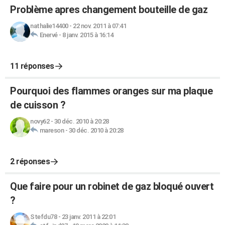
Problème apres changement bouteille de gaz
nathalie14400
-
22 nov. 2011 à 07:41
Enervé
-
8 janv. 2015 à 16:14
11 réponses
Pourquoi des flammes oranges sur ma plaque
de cuisson ?
novy62
-
30 déc. 2010 à 20:28
mareson
-
30 déc. 2010 à 20:28
2 réponses
Que faire pour un robinet de gaz bloqué ouvert
?
Stefdu78
-
23 janv. 2011 à 22:01