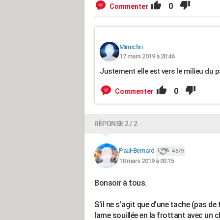
0
Commenter
Mimichri
17 mars 2019 à 20:46
Justement elle est vers le milieu du pa
0
Commenter
RÉPONSE 2 / 2
Paul-Bernard
4 679
18 mars 2019 à 00:15
Bonsoir à tous.
S'il ne s'agit que d'une tache (pas de
lame souillée en la frottant avec un c