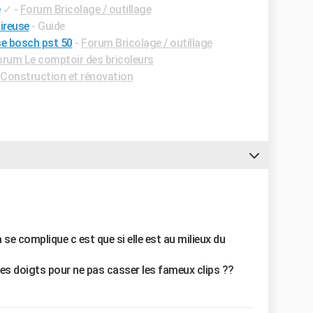
✓
-
Forum Bricolage / outillage
ireuse
- Guide
e bosch pst 50
-
Forum Bricolage / outillage
orum Le comptoir des bricoleurs
Construction et rénovation
sa se complique c est que si elle est au milieux du
les doigts pour ne pas casser les fameux clips ??