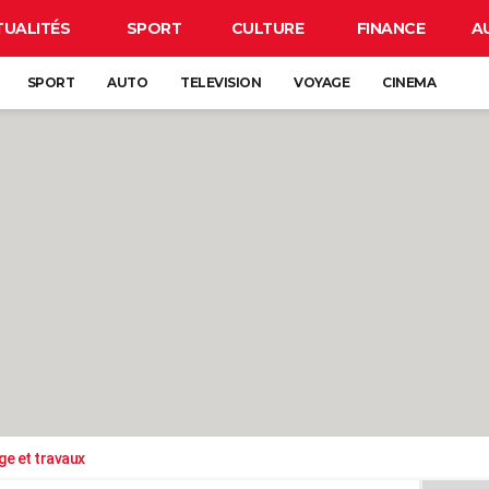
TUALITÉS
SPORT
CULTURE
FINANCE
A
SPORT
AUTO
TELEVISION
VOYAGE
CINEMA
ge et travaux