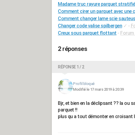
Madame truc rayure parquet stratifié
Comment cirer un parquet avec une c
Comment changer lame scie sauteus
Changer code valise spilbergen
✓
-
F
Creux sous parquet flottant
-
Forum 
2 réponses
RÉPONSE 1 / 2
Profil bloqué
Modifié le 17 mars 2019 à 20:39
Bjr, et bien en la déclipsant ?? la ou 
parquet !!
plus qu a tout démonter en croisant 