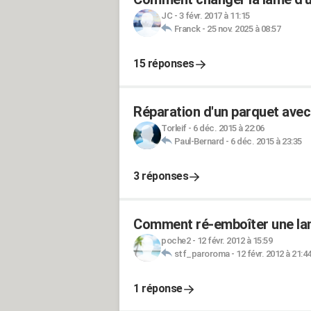
JC
-
3 févr. 2017 à 11:15
Franck
-
25 nov. 2025 à 08:57
15 réponses
Réparation d'un parquet avec 
Torleif
-
6 déc. 2015 à 22:06
Paul-Bernard
-
6 déc. 2015 à 23:35
3 réponses
Comment ré-emboîter une lam
poche2
-
12 févr. 2012 à 15:59
stf_paroroma
-
12 févr. 2012 à 21:4
1 réponse