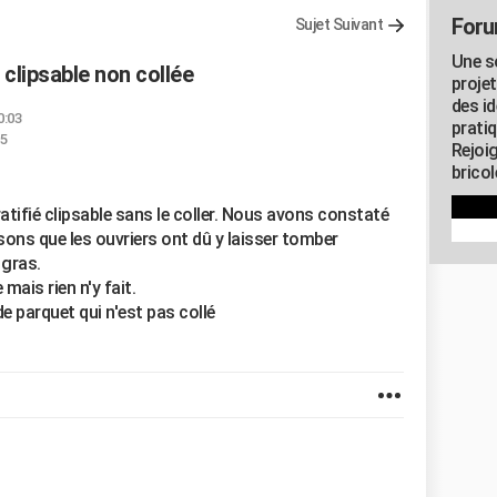
Foru
Sujet Suivant
Une s
clipsable non collée
proje
des id
0:03
pratiq
15
Rejoi
brico
tifié clipsable sans le coller. Nous avons constaté
nsons que les ouvriers ont dû y laisser tomber
 gras.
mais rien n'y fait.
 parquet qui n'est pas collé