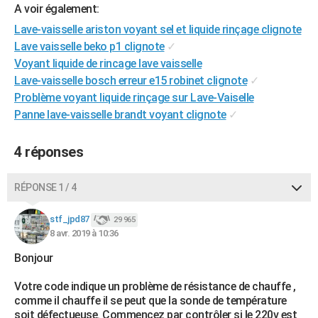
A voir également:
City break
Voyage de noces
Climat
Destinations
Voyage nature
Forum
+
PHOTO
Lave-vaisselle ariston voyant sel et liquide rinçage clignote
Lave vaisselle beko p1 clignote
✓
GUIDES D'ACHAT
Voyant liquide de rincage lave vaisselle
BONS PLANS
Lave-vaisselle bosch erreur e15 robinet clignote
✓
Problème voyant liquide rinçage sur Lave-Vaiselle
CARTE DE VOEUX
Panne lave-vaisselle brandt voyant clignote
✓
Carte Bonne année
Carte Pâques
Carte de Noël
Carte Saint-Valentin
Carte d'anniversaire
DICTIONNAIRE
4 réponses
Biographies
Expressions
Dictionnaire
Citations
Proverbes
PROGRAMME TV
RÉPONSE 1 / 4
COPAINS D'AVANT
Se connecter
Collèges
Universités
Service militaire
S'inscrire
Lycées
Primaires
Entreprises
Avis de recherche
AVIS DE DÉCÈS
stf_jpd87
29 965
8 avr. 2019 à 10:36
FORUM
Bonjour
Lifestyle
Sport
Television
Cinema
Bricolage
Culture
Auto
Voyage
Votre code indique un problème de résistance de chauffe ,
comme il chauffe il se peut que la sonde de température
soit défectueuse. Commencez par contrôler si le 220v est