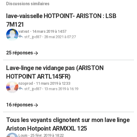
Discussions similaires
lave-vaisselle HOTPOINT- ARISTON : LSB
7M121
vatvat
-
14 mars 2019 à 14:57
stf_jpd87
-
28 mai 2021 à 07:27
25 réponses
Lave-linge ne vidange pas (ARISTON
HOTPOINT ARTL145FR)
nzoprod
-
11 mars 2019 à 12:33
stf_jpd87
-
13 mars 2019 à 16:19
16 réponses
Tous les voyants clignotent sur mon lave linge
Ariston Hotpoint ARMXXL 125
Louis
-
25 févr. 2019 à 18:22