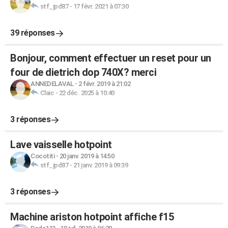
stf_jpd87
-
17 févr. 2021 à 07:30
39 réponses
Bonjour, comment effectuer un reset pour un
four de dietrich dop 740X? merci
ANNEDELAVAL
-
2 févr. 2019 à 21:02
Claic
-
22 déc. 2025 à 10:40
3 réponses
Lave vaisselle hotpoint
Cocotiti
-
20 janv. 2019 à 14:50
stf_jpd87
-
21 janv. 2019 à 09:39
3 réponses
Machine ariston hotpoint affiche f15