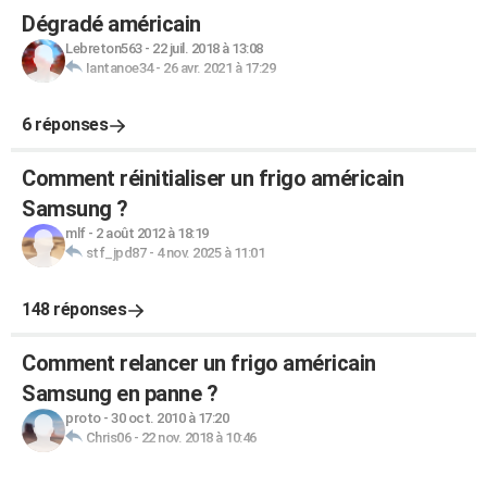
Dégradé américain
Lebreton563
-
22 juil. 2018 à 13:08
Iantanoe34
-
26 avr. 2021 à 17:29
6 réponses
Comment réinitialiser un frigo américain
Samsung ?
mlf
-
2 août 2012 à 18:19
stf_jpd87
-
4 nov. 2025 à 11:01
148 réponses
Comment relancer un frigo américain
Samsung en panne ?
proto
-
30 oct. 2010 à 17:20
Chris06
-
22 nov. 2018 à 10:46