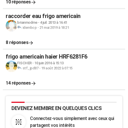
10 réponses
raccorder eau frigo americain
brianmodme
-
4 juil. 2013 à 16:41
idembcp
-
21 mai 2019 à 18:21
8 réponses
frigo americain haier HRF6281F6
FISCHER
-
10 juin 2016 à 15:13
stf_jpd87
-
19 août 2022 à 07:15
14 réponses
DEVENEZ MEMBRE EN QUELQUES CLICS
Connectez-vous simplement avec ceux qui
partagent vos intérêts