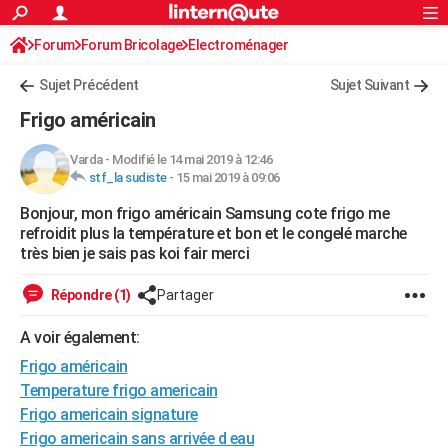
ACTUALITÉS
Forum
Forum Bricolage
Connexion
Electroménager
S'inscrire
Rechercher
Société
Education
Villes
Politique
Faits Divers
Monde
+
SPORT
Sujet Précédent
Sujet Suivant
Football
Cyclisme
Forum
Coupe du monde 2026
Tennis
Rugby
CULTURE
Frigo américain
TNT
Cinéma
Musique
Programme TV
Streaming
Sorties cinéma
+
FINANCE
Varda
-
Modifié le 14 mai 2019 à 12:46
stf_la sudiste
-
15 mai 2019 à 09:06
Impôts
Immobilier
Banque
Crédit
Retraite
Epargne
Risques naturels par ville
Assurance
AUTO
Bonjour, mon frigo américain Samsung cote frigo me
Réserver un essai
Berlines
Forum auto
Essais
Citadines
SUV
+
HIGH-TECH
refroidit plus la température et bon et le congelé marche
très bien je sais pas koi fair merci
Meilleur smartphone
Ordinateurs
Guide high-tech
Mobiles
Internet
Jeux vidéo
+
BRICOLAGE
Répondre (1)
Partager
Aménagement intérieur
Cuisine
Jardinage
+
Forum
Extérieur
Salle de bains
Rangement
WEEK-END
A voir également:
Escapades
Expositions
Week-end nature
Guides de France
Patrimoine
Musées
+
LIFESTYLE
Frigo américain
Bien-être
Mode
+
Art de vivre
Loisirs
Modes de vie
Temperature frigo americain
SANTE
Frigo americain signature
Guide de la santé
Médicaments
+
Alimentation
Maladies
Sommeil
VOYAGE
Frigo americain sans arrivée d eau