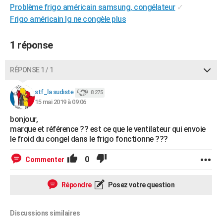
Problème frigo américain samsung, congélateur
✓
City break
Voyage de noces
Climat
Destinations
Voyage nature
Forum
+
PHOTO
Frigo américain lg ne congèle plus
GUIDES D'ACHAT
1 réponse
BONS PLANS
RÉPONSE 1 / 1
CARTE DE VOEUX
Carte Bonne année
Carte Pâques
Carte de Noël
Carte Saint-Valentin
Carte d'anniversaire
DICTIONNAIRE
stf_la sudiste
8 275
15 mai 2019 à 09:06
Biographies
Expressions
Dictionnaire
Citations
Proverbes
PROGRAMME TV
bonjour,
marque et référence ?? est ce que le ventilateur qui envoie
COPAINS D'AVANT
le froid du congel dans le frigo fonctionne ???
Se connecter
Collèges
Universités
Service militaire
S'inscrire
Lycées
Primaires
Entreprises
Avis de recherche
AVIS DE DÉCÈS
0
Commenter
FORUM
Répondre
Posez votre question
Lifestyle
Sport
Television
Cinema
Bricolage
Culture
Auto
Voyage
Discussions similaires