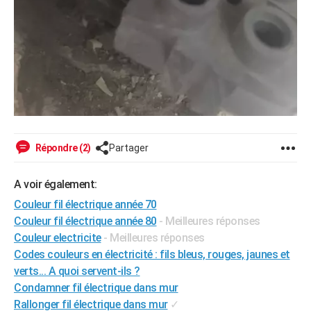
Répondre (2)
Partager
A voir également:
Couleur fil électrique année 70
Couleur fil électrique année 80
- Meilleures réponses
Couleur electricite
- Meilleures réponses
Codes couleurs en électricité : fils bleus, rouges, jaunes et
verts... A quoi servent-ils ?
Condamner fil électrique dans mur
Rallonger fil électrique dans mur
✓