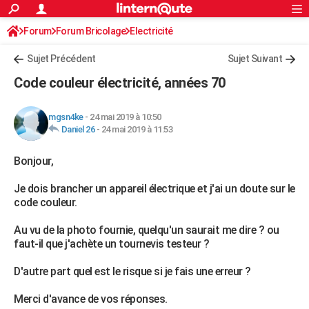
ACTUALITÉS
Forum
Forum Bricolage
Connexion
Electricité
S'inscrire
Rechercher
Société
Education
Villes
Politique
Faits Divers
Monde
+
SPORT
Sujet Précédent
Sujet Suivant
Football
Cyclisme
Forum
Coupe du monde 2026
Tennis
Rugby
CULTURE
Code couleur électricité, années 70
TNT
Cinéma
Musique
Programme TV
Streaming
Sorties cinéma
+
FINANCE
mgsn4ke
-
24 mai 2019 à 10:50
Impôts
Immobilier
Banque
Crédit
Retraite
Epargne
Risques naturels par ville
Assurance
AUTO
Daniel 26
-
24 mai 2019 à 11:53
Réserver un essai
Berlines
Forum auto
Essais
Citadines
SUV
+
HIGH-TECH
Bonjour,
Meilleur smartphone
Ordinateurs
Guide high-tech
Mobiles
Internet
Jeux vidéo
+
BRICOLAGE
Je dois brancher un appareil électrique et j'ai un doute sur le
code couleur.
Aménagement intérieur
Cuisine
Jardinage
+
Forum
Extérieur
Salle de bains
Rangement
WEEK-END
Au vu de la photo fournie, quelqu'un saurait me dire ? ou
Escapades
Expositions
Week-end nature
Guides de France
Patrimoine
Musées
+
LIFESTYLE
faut-il que j'achète un tournevis testeur ?
Bien-être
Mode
+
Art de vivre
Loisirs
Modes de vie
SANTE
D'autre part quel est le risque si je fais une erreur ?
Guide de la santé
Médicaments
+
Alimentation
Maladies
Sommeil
VOYAGE
Merci d'avance de vos réponses.