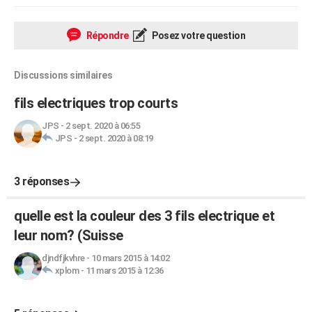
Répondre
Posez votre question
Discussions similaires
fils electriques trop courts
JPS
-
2 sept. 2020 à 06:55
JPS
-
2 sept. 2020 à 08:19
3 réponses
quelle est la couleur des 3 fils electrique et
leur nom? (Suisse
djndfjkvhre
-
10 mars 2015 à 14:02
xplom
-
11 mars 2015 à 12:36