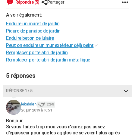
Répondre (5)
Partager
City break
Voyage de noces
Climat
Destinations
Voyage nature
Forum
+
PHOTO
A voir également:
GUIDES D'ACHAT
Enduire un muret de jardin
Piqure de punaise de jardin
BONS PLANS
Enduire beton cellulaire
CARTE DE VOEUX
Peut on enduire un mur extérieur déjà peint
✓
Remplacer porte abri de jardin
Carte Bonne année
Carte Pâques
Carte de Noël
Carte Saint-Valentin
Carte d'anniversaire
DICTIONNAIRE
Remplacer porte abri de jardin métallique
Biographies
Expressions
Dictionnaire
Citations
Proverbes
PROGRAMME TV
5 réponses
COPAINS D'AVANT
RÉPONSE 1 / 5
Se connecter
Collèges
Universités
Service militaire
S'inscrire
Lycées
Primaires
Entreprises
Avis de recherche
AVIS DE DÉCÈS
lekabilien
2 243
FORUM
26 juin 2019 à 16:51
Lifestyle
Sport
Television
Cinema
Bricolage
Culture
Auto
Voyage
Bonjour
Si vous faites trop mou vous n'aurez pas assez
d'épaisseur pour que les agglos ne se voient plus après