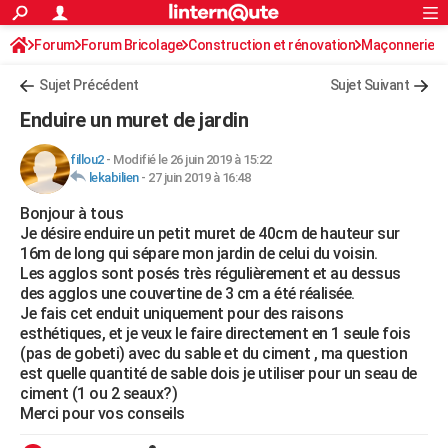
ACTUALITÉS
Forum
Forum Bricolage
Connexion
Construction et rénovation
S'inscrire
Maçonnerie
Rechercher
Société
Education
Villes
Politique
Faits Divers
Monde
+
SPORT
Sujet Précédent
Sujet Suivant
Football
Cyclisme
Forum
Coupe du monde 2026
Tennis
Rugby
CULTURE
Enduire un muret de jardin
TNT
Cinéma
Musique
Programme TV
Streaming
Sorties cinéma
+
FINANCE
fillou2
-
Modifié le 26 juin 2019 à 15:22
lekabilien
-
27 juin 2019 à 16:48
Impôts
Immobilier
Banque
Crédit
Retraite
Epargne
Risques naturels par ville
Assurance
AUTO
Bonjour à tous
Réserver un essai
Berlines
Forum auto
Essais
Citadines
SUV
+
HIGH-TECH
Je désire enduire un petit muret de 40cm de hauteur sur
16m de long qui sépare mon jardin de celui du voisin.
Meilleur smartphone
Ordinateurs
Guide high-tech
Mobiles
Internet
Jeux vidéo
+
BRICOLAGE
Les agglos sont posés très régulièrement et au dessus
des agglos une couvertine de 3 cm a été réalisée.
Aménagement intérieur
Cuisine
Jardinage
+
Forum
Extérieur
Salle de bains
Rangement
WEEK-END
Je fais cet enduit uniquement pour des raisons
esthétiques, et je veux le faire directement en 1 seule fois
Escapades
Expositions
Week-end nature
Guides de France
Patrimoine
Musées
+
LIFESTYLE
(pas de gobeti) avec du sable et du ciment , ma question
est quelle quantité de sable dois je utiliser pour un seau de
Bien-être
Mode
+
Art de vivre
Loisirs
Modes de vie
SANTE
ciment (1 ou 2 seaux?)
Merci pour vos conseils
Guide de la santé
Médicaments
+
Alimentation
Maladies
Sommeil
VOYAGE