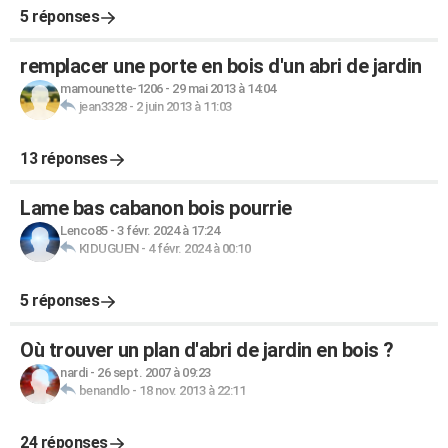
5 réponses
remplacer une porte en bois d'un abri de jardin
mamounette-1206
-
29 mai 2013 à 14:04
jean3328
-
2 juin 2013 à 11:03
13 réponses
Lame bas cabanon bois pourrie
Lenco85
-
3 févr. 2024 à 17:24
KIDUGUEN
-
4 févr. 2024 à 00:10
5 réponses
Où trouver un plan d'abri de jardin en bois ?
nardi
-
26 sept. 2007 à 09:23
benandlo
-
18 nov. 2013 à 22:11
24 réponses