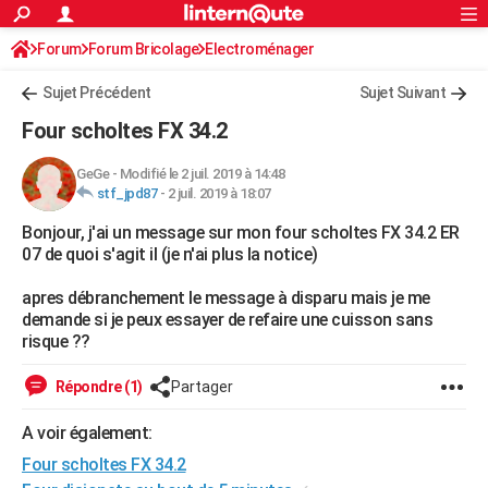
ACTUALITÉS
Forum
Forum Bricolage
Connexion
Electroménager
S'inscrire
Rechercher
Société
Education
Villes
Politique
Faits Divers
Monde
+
SPORT
Sujet Précédent
Sujet Suivant
Football
Cyclisme
Forum
Coupe du monde 2026
Tennis
Rugby
CULTURE
Four scholtes FX 34.2
TNT
Cinéma
Musique
Programme TV
Streaming
Sorties cinéma
+
FINANCE
GeGe
-
Modifié le 2 juil. 2019 à 14:48
stf_jpd87
-
2 juil. 2019 à 18:07
Impôts
Immobilier
Banque
Crédit
Retraite
Epargne
Risques naturels par ville
Assurance
AUTO
Bonjour, j'ai un message sur mon four scholtes FX 34.2 ER
Réserver un essai
Berlines
Forum auto
Essais
Citadines
SUV
+
HIGH-TECH
07 de quoi s'agit il (je n'ai plus la notice)
Meilleur smartphone
Ordinateurs
Guide high-tech
Mobiles
Internet
Jeux vidéo
+
BRICOLAGE
apres débranchement le message à disparu mais je me
demande si je peux essayer de refaire une cuisson sans
Aménagement intérieur
Cuisine
Jardinage
+
Forum
Extérieur
Salle de bains
Rangement
WEEK-END
risque ??
Escapades
Expositions
Week-end nature
Guides de France
Patrimoine
Musées
+
LIFESTYLE
Répondre (1)
Partager
Bien-être
Mode
+
Art de vivre
Loisirs
Modes de vie
SANTE
A voir également:
Four scholtes FX 34.2
Guide de la santé
Médicaments
+
Alimentation
Maladies
Sommeil
VOYAGE