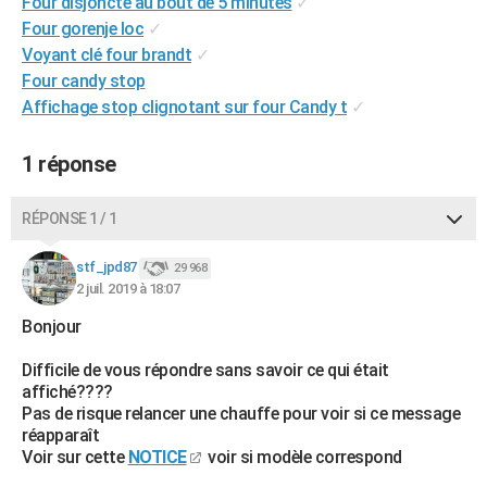
Four disjoncte au bout de 5 minutes
✓
City break
Voyage de noces
Climat
Destinations
Voyage nature
Forum
+
PHOTO
Four gorenje loc
✓
Voyant clé four brandt
✓
GUIDES D'ACHAT
Four candy stop
Affichage stop clignotant sur four Candy t
✓
BONS PLANS
CARTE DE VOEUX
1 réponse
Carte Bonne année
Carte Pâques
Carte de Noël
Carte Saint-Valentin
Carte d'anniversaire
DICTIONNAIRE
RÉPONSE 1 / 1
Biographies
Expressions
Dictionnaire
Citations
Proverbes
PROGRAMME TV
stf_jpd87
29 968
2 juil. 2019 à 18:07
COPAINS D'AVANT
Bonjour
Se connecter
Collèges
Universités
Service militaire
S'inscrire
Lycées
Primaires
Entreprises
Avis de recherche
AVIS DE DÉCÈS
Difficile de vous répondre sans savoir ce qui était
FORUM
affiché????
Pas de risque relancer une chauffe pour voir si ce message
Lifestyle
Sport
Television
Cinema
Bricolage
Culture
Auto
Voyage
réapparaît
Voir sur cette
NOTICE
voir si modèle correspond