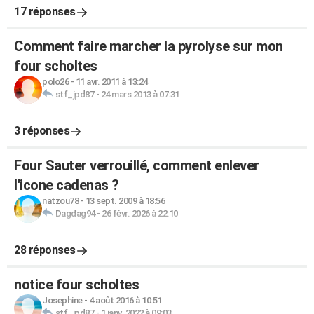
17 réponses
Comment faire marcher la pyrolyse sur mon
four scholtes
polo26
-
11 avr. 2011 à 13:24
stf_jpd87
-
24 mars 2013 à 07:31
3 réponses
Four Sauter verrouillé, comment enlever
l'icone cadenas ?
natzou78
-
13 sept. 2009 à 18:56
Dagdag94
-
26 févr. 2026 à 22:10
28 réponses
notice four scholtes
Josephine
-
4 août 2016 à 10:51
stf_jpd87
-
1 janv. 2022 à 09:03