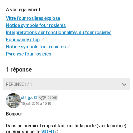
City break
Voyage de noces
Climat
Destinations
Voyage nature
Forum
+
PHOTO
A voir également:
Vitre four rosières explose
GUIDES D'ACHAT
Notice symbole four rosieres
BONS PLANS
Interpretations sur fonctionnalités du four rosieres
Four candy stop
✓
CARTE DE VOEUX
Notice symbole four rosières
✓
Pyrolyse four rosieres
Carte Bonne année
Carte Pâques
Carte de Noël
Carte Saint-Valentin
Carte d'anniversaire
DICTIONNAIRE
Biographies
Expressions
Dictionnaire
Citations
Proverbes
PROGRAMME TV
1 réponse
COPAINS D'AVANT
RÉPONSE 1 / 1
Se connecter
Collèges
Universités
Service militaire
S'inscrire
Lycées
Primaires
Entreprises
Avis de recherche
AVIS DE DÉCÈS
stf_jpd87
29 965
FORUM
15 juil. 2019 à 10:10
Bonjour
Lifestyle
Sport
Television
Cinema
Bricolage
Culture
Auto
Voyage
Dans un premier temps il faut sortir la porte (voir la notice)
ou Voir sur cette
VIDEO