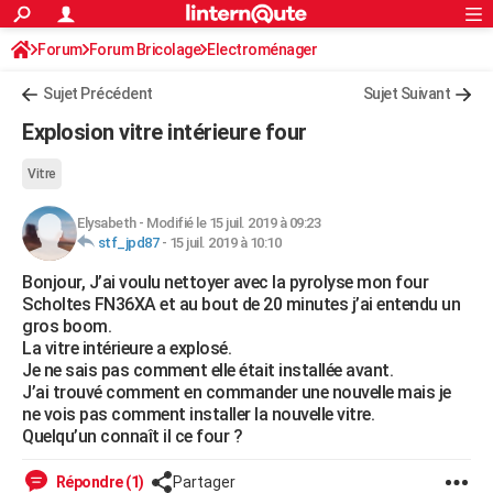
ACTUALITÉS
Forum
Forum Bricolage
Connexion
Electroménager
S'inscrire
Rechercher
Société
Education
Villes
Politique
Faits Divers
Monde
+
SPORT
Sujet Précédent
Sujet Suivant
Football
Cyclisme
Forum
Coupe du monde 2026
Tennis
Rugby
CULTURE
Explosion vitre intérieure four
TNT
Cinéma
Musique
Programme TV
Streaming
Sorties cinéma
+
FINANCE
Vitre
Impôts
Immobilier
Banque
Crédit
Retraite
Epargne
Risques naturels par ville
Assurance
AUTO
Elysabeth
-
Modifié le 15 juil. 2019 à 09:23
stf_jpd87
-
15 juil. 2019 à 10:10
Réserver un essai
Berlines
Forum auto
Essais
Citadines
SUV
+
HIGH-TECH
Bonjour, J’ai voulu nettoyer avec la pyrolyse mon four
Meilleur smartphone
Ordinateurs
Guide high-tech
Mobiles
Internet
Jeux vidéo
+
BRICOLAGE
Scholtes FN36XA et au bout de 20 minutes j’ai entendu un
gros boom.
Aménagement intérieur
Cuisine
Jardinage
+
Forum
Extérieur
Salle de bains
Rangement
WEEK-END
La vitre intérieure a explosé.
Je ne sais pas comment elle était installée avant.
Escapades
Expositions
Week-end nature
Guides de France
Patrimoine
Musées
+
LIFESTYLE
J’ai trouvé comment en commander une nouvelle mais je
ne vois pas comment installer la nouvelle vitre.
Bien-être
Mode
+
Art de vivre
Loisirs
Modes de vie
SANTE
Quelqu’un connaît il ce four ?
Guide de la santé
Médicaments
+
Alimentation
Maladies
Sommeil
VOYAGE
Répondre (1)
Partager