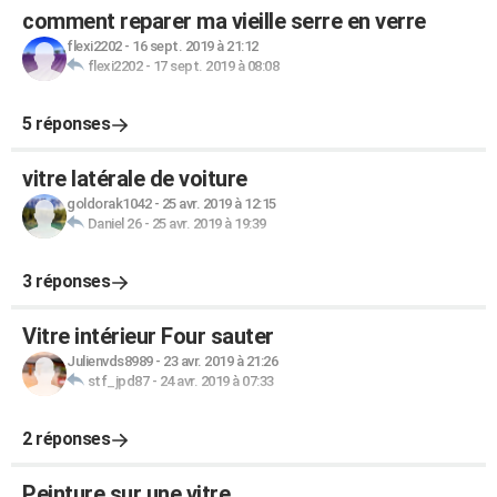
comment reparer ma vieille serre en verre
flexi2202
-
16 sept. 2019 à 21:12
flexi2202
-
17 sept. 2019 à 08:08
5 réponses
vitre latérale de voiture
goldorak1042
-
25 avr. 2019 à 12:15
Daniel 26
-
25 avr. 2019 à 19:39
3 réponses
Vitre intérieur Four sauter
Julienvds8989
-
23 avr. 2019 à 21:26
stf_jpd87
-
24 avr. 2019 à 07:33
2 réponses
Peinture sur une vitre