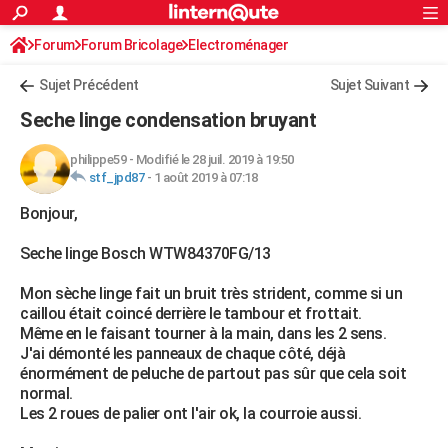
ACTUALITÉS
Forum
Forum Bricolage
Connexion
Electroménager
S'inscrire
Rechercher
Société
Education
Villes
Politique
Faits Divers
Monde
+
SPORT
Sujet Précédent
Sujet Suivant
Football
Cyclisme
Forum
Coupe du monde 2026
Tennis
Rugby
CULTURE
Seche linge condensation bruyant
TNT
Cinéma
Musique
Programme TV
Streaming
Sorties cinéma
+
FINANCE
philippe59
-
Modifié le 28 juil. 2019 à 19:50
stf_jpd87
-
1 août 2019 à 07:18
Impôts
Immobilier
Banque
Crédit
Retraite
Epargne
Risques naturels par ville
Assurance
AUTO
Bonjour,
Réserver un essai
Berlines
Forum auto
Essais
Citadines
SUV
+
HIGH-TECH
Seche linge Bosch WTW84370FG/13
Meilleur smartphone
Ordinateurs
Guide high-tech
Mobiles
Internet
Jeux vidéo
+
BRICOLAGE
Mon sèche linge fait un bruit très strident, comme si un
Aménagement intérieur
Cuisine
Jardinage
+
Forum
Extérieur
Salle de bains
Rangement
WEEK-END
caillou était coincé derrière le tambour et frottait.
Même en le faisant tourner à la main, dans les 2 sens.
Escapades
Expositions
Week-end nature
Guides de France
Patrimoine
Musées
+
LIFESTYLE
J'ai démonté les panneaux de chaque côté, déjà
énormément de peluche de partout pas sûr que cela soit
Bien-être
Mode
+
Art de vivre
Loisirs
Modes de vie
SANTE
normal.
Les 2 roues de palier ont l'air ok, la courroie aussi.
Guide de la santé
Médicaments
+
Alimentation
Maladies
Sommeil
VOYAGE