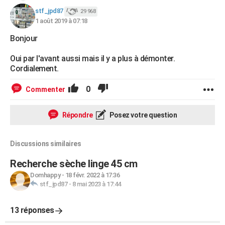
stf_jpd87
29 968
1 août 2019 à 07:18
Bonjour
Oui par l'avant aussi mais il y a plus à démonter.
Cordialement.
0
Commenter
Répondre
Posez votre question
Discussions similaires
Recherche sèche linge 45 cm
Domhappy
-
18 févr. 2022 à 17:36
stf_jpd87
-
8 mai 2023 à 17:44
13 réponses