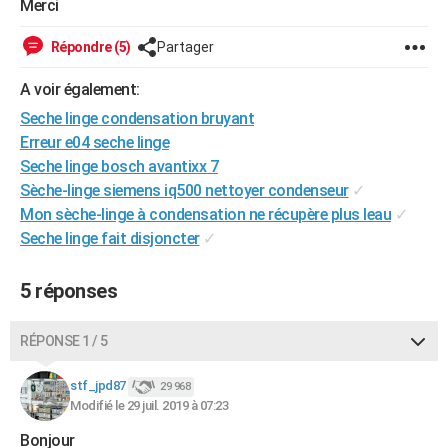
Merci
City break
Voyage de noces
Climat
Destinations
Voyage nature
Forum
+
PHOTO
Répondre (5)
Partager
GUIDES D'ACHAT
A voir également:
BONS PLANS
Seche linge condensation bruyant
Erreur e04 seche linge
CARTE DE VOEUX
Seche linge bosch avantixx 7
Carte Bonne année
Carte Pâques
Carte de Noël
Carte Saint-Valentin
Carte d'anniversaire
DICTIONNAIRE
Sèche-linge siemens iq500 nettoyer condenseur
✓
Mon sèche-linge à condensation ne récupère plus leau
✓
Biographies
Expressions
Dictionnaire
Citations
Proverbes
PROGRAMME TV
Seche linge fait disjoncter
✓
COPAINS D'AVANT
5 réponses
Se connecter
Collèges
Universités
Service militaire
S'inscrire
Lycées
Primaires
Entreprises
Avis de recherche
AVIS DE DÉCÈS
RÉPONSE 1 / 5
FORUM
Lifestyle
Sport
Television
Cinema
Bricolage
Culture
Auto
Voyage
stf_jpd87
29 968
Modifié le 29 juil. 2019 à 07:23
Bonjour