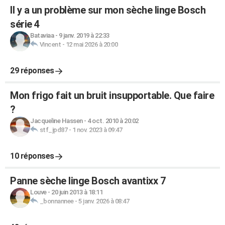
Il y a un problème sur mon sèche linge Bosch
série 4
Bataviaa
-
9 janv. 2019 à 22:33
Vincent
-
12 mai 2026 à 20:00
29 réponses
Mon frigo fait un bruit insupportable. Que faire
?
Jacqueline Hassen
-
4 oct. 2010 à 20:02
stf_jpd87
-
1 nov. 2023 à 09:47
10 réponses
Panne sèche linge Bosch avantixx 7
Louve
-
20 juin 2013 à 18:11
_bonnannee
-
5 janv. 2026 à 08:47