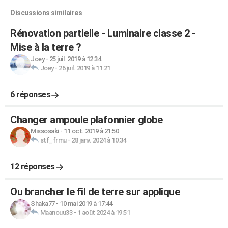
Discussions similaires
Rénovation partielle - Luminaire classe 2 -
Mise à la terre ?
Joey
-
25 juil. 2019 à 12:34
Joey
-
26 juil. 2019 à 11:21
6 réponses
Changer ampoule plafonnier globe
Missosaki
-
11 oct. 2019 à 21:50
stf_frmu
-
28 janv. 2024 à 10:34
12 réponses
Ou brancher le fil de terre sur applique
Shaka77
-
10 mai 2019 à 17:44
Maanouu33
-
1 août 2024 à 19:51