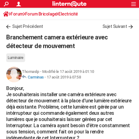
ACTUALITÉS
Forum
Forum Bricolage
Connexion
Electricité
S'inscrire
Rechercher
Société
Education
Villes
Politique
Faits Divers
Monde
+
SPORT
Sujet Précédent
Sujet Suivant
Football
Cyclisme
Forum
Coupe du monde 2026
Tennis
Rugby
CULTURE
Branchement camera extérieure avec
TNT
Cinéma
Musique
Programme TV
Streaming
Sorties cinéma
+
détecteur de mouvement
FINANCE
Impôts
Immobilier
Banque
Crédit
Retraite
Epargne
Risques naturels par ville
Assurance
AUTO
Luminaire
Réserver un essai
Berlines
Forum auto
Essais
Citadines
SUV
+
HIGH-TECH
Thomaslp
-
Modifié le 17 août 2019 à 01:10
Carminas
-
17 août 2019 à 07:58
Meilleur smartphone
Ordinateurs
Guide high-tech
Mobiles
Internet
Jeux vidéo
+
BRICOLAGE
Bonjour,
Je souhaiterais installer une caméra extérieure avec
Aménagement intérieur
Cuisine
Jardinage
+
Forum
Extérieur
Salle de bains
Rangement
WEEK-END
détecteur de mouvement à la place d'une lumière extérieure
déjà existante. Problème, cette lumière est gérée par un
Escapades
Expositions
Week-end nature
Guides de France
Patrimoine
Musées
+
LIFESTYLE
intérrupteur qui commande également deux autres
lumières que je souhaiterais laisser gérées par cet
Bien-être
Mode
+
Art de vivre
Loisirs
Modes de vie
SANTE
Interrupteur. La caméra ayant besoin d'être constamment
sous tension, comment fait on pour la rendre
Guide de la santé
Médicaments
+
Alimentation
Maladies
Sommeil
VOYAGE
indépendante de cet Interrupteur ?