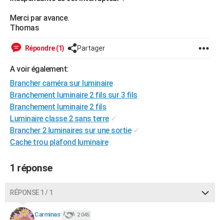
City break
Voyage de noces
Climat
Destinations
Voyage nature
Forum
+
PHOTO
Merci par avance.
Thomas
GUIDES D'ACHAT
Répondre (1)
Partager
BONS PLANS
A voir également:
CARTE DE VOEUX
Brancher caméra sur luminaire
Carte Bonne année
Carte Pâques
Carte de Noël
Carte Saint-Valentin
Carte d'anniversaire
DICTIONNAIRE
Branchement luminaire 2 fils sur 3 fils
Branchement luminaire 2 fils
Biographies
Expressions
Dictionnaire
Citations
Proverbes
PROGRAMME TV
Luminaire classe 2 sans terre
✓
Brancher 2 luminaires sur une sortie
✓
COPAINS D'AVANT
Cache trou plafond luminaire
Se connecter
Collèges
Universités
Service militaire
S'inscrire
Lycées
Primaires
Entreprises
Avis de recherche
AVIS DE DÉCÈS
1 réponse
FORUM
Lifestyle
Sport
Television
Cinema
Bricolage
Culture
Auto
Voyage
RÉPONSE 1 / 1
Carminas
2 045