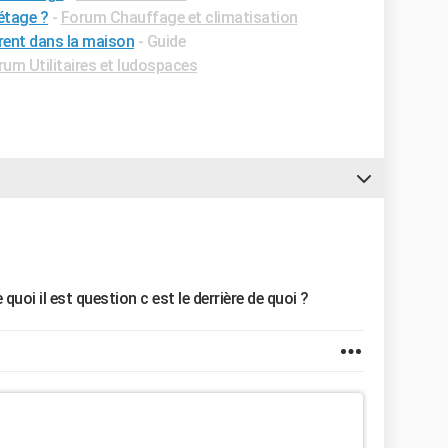
étage ?
-
Forum Chauffage et climatisation
rent dans la maison
- Guide
rum Utilitaires et ludospaces
quoi il est question c est le derrière de quoi ?