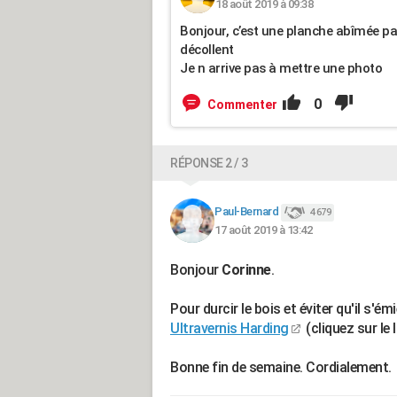
18 août 2019 à 09:38
Bonjour, c’est une planche abîmée par l
décollent
Je n arrive pas à mettre une photo
0
Commenter
RÉPONSE 2 / 3
Paul-Bernard
4 679
17 août 2019 à 13:42
Bonjour
Corinne
.
Pour durcir le bois et éviter qu'il s'é
Ultravernis Harding
(cliquez sur le l
Bonne fin de semaine. Cordialement.