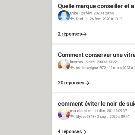
Quelle marque conseiller et a 
Mike
-
24 févr. 2020 à 20:44
Stef-1
-
26 févr. 2020 à 13:19
2 réponses
Comment conserver une vitre 
huertas
-
5 déc. 2009 à 13:22
Adrienlavigne1972
-
12 mars 2023 à 
20 réponses
comment éviter le noir de suie
mariebecker
-
11 déc. 2011 à 09:37
Ulysse5818
-
2 sept. 2025 à 09:41
4 réponses