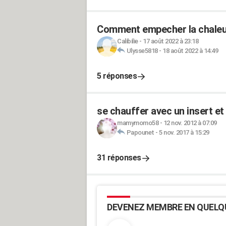
Comment empecher la chaleu
Calibilie
-
17 août 2022 à 23:18
Ulysse5818
-
18 août 2022 à 14:49
5 réponses
se chauffer avec un insert et
mamymomo58
-
12 nov. 2012 à 07:09
Papounet
-
5 nov. 2017 à 15:29
31 réponses
DEVENEZ MEMBRE EN QUELQ