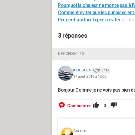
Pourquoi la chaleur ne monte pas à l'
Comment eviter que les punaises ent
Peugeot partner tepee à éviter
✓
-
Fo
3 réponses
RÉPONSE 1 / 3
KIDUGUEN
5 112
17 août 2019 à 12:05
Bonjour Corinne je ne vois pas bien de 
0
Commenter
Corinne