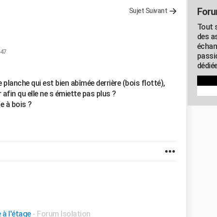
Foru
Sujet Suivant
Tout s
des as
échan
:47
passi
dédiée
planche qui est bien abîmée derrière (bois flotté),
er afin qu elle ne s émiette pas plus ?
le à bois ?
à l'étage
-
Forum Isolation