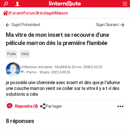
ACTUALITÉS
Forum
Forum Bricolage
Connexion
Maison
S'inscrire
Rechercher
Société
Education
Villes
Politique
Faits Divers
Monde
+
SPORT
Sujet Précédent
Sujet Suivant
Football
Cyclisme
Forum
Coupe du monde 2026
Tennis
Rugby
CULTURE
Ma vitre de mon insert se recouvre d'une
TNT
Cinéma
Musique
Programme TV
Streaming
Sorties cinéma
+
pélicule marron dés la premiére flambée
FINANCE
Impôts
Immobilier
Banque
Crédit
Retraite
Epargne
Risques naturels par ville
Assurance
AUTO
Poele
Vitre
Réserver un essai
Berlines
Forum auto
Essais
Citadines
SUV
+
HIGH-TECH
Utilisateur anonyme
-
Modifié le 20 nov. 2008 à 22:32
Pierre -
18 janv. 2022 à 09:26
Meilleur smartphone
Ordinateurs
Guide high-tech
Mobiles
Internet
Jeux vidéo
+
BRICOLAGE
je posséde une cheminée avec insert et dés que je l'allume
une couche marron vient se coller sur la vitre il y a t-il des
Aménagement intérieur
Cuisine
Jardinage
+
Forum
Extérieur
Salle de bains
Rangement
WEEK-END
solutions a cela
Escapades
Expositions
Week-end nature
Guides de France
Patrimoine
Musées
+
LIFESTYLE
Répondre (8)
Partager
Bien-être
Mode
+
Art de vivre
Loisirs
Modes de vie
SANTE
8 réponses
Guide de la santé
Médicaments
+
Alimentation
Maladies
Sommeil
VOYAGE