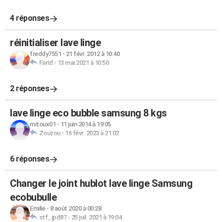
4 réponses
réinitialiser lave linge
freddy7551
-
21 févr. 2012 à 10:40
Farid
-
13 mai 2021 à 10:50
2 réponses
lave linge eco bubble samsung 8 kgs
mitoux01
-
11 juin 2014 à 19:05
Zouzou
-
16 févr. 2023 à 21:02
6 réponses
Changer le joint hublot lave linge Samsung
ecobubulle
Emilie
-
8 août 2020 à 00:28
stf_jpd87
-
25 juil. 2021 à 19:04