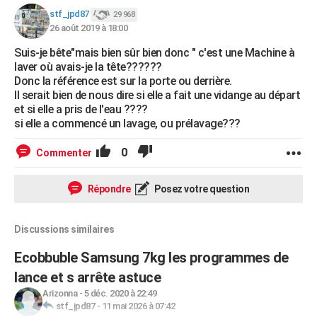
stf_jpd87
29 968
26 août 2019 à 18:00
Suis-je bête"mais bien sûr bien donc " c'est une Machine à
laver où avais-je la tête??????
Donc la référence est sur la porte ou derrière.
Il serait bien de nous dire si elle a fait une vidange au départ
et si elle a pris de l'eau ????
si elle a commencé un lavage, ou prélavage???
0
Commenter
Répondre
Posez votre question
Discussions similaires
Ecobbuble Samsung 7kg les programmes de
lance et s arrête astuce
Arizonna
-
5 déc. 2020 à 22:49
stf_jpd87
-
11 mai 2026 à 07:42