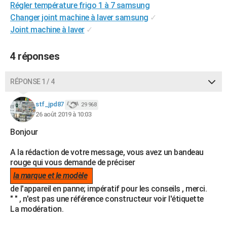
Régler température frigo 1 à 7 samsung
City break
Voyage de noces
Climat
Destinations
Voyage nature
Forum
+
PHOTO
Changer joint machine à laver samsung
✓
Joint machine à laver
✓
GUIDES D'ACHAT
BONS PLANS
4 réponses
CARTE DE VOEUX
RÉPONSE 1 / 4
Carte Bonne année
Carte Pâques
Carte de Noël
Carte Saint-Valentin
Carte d'anniversaire
DICTIONNAIRE
stf_jpd87
29 968
Biographies
Expressions
Dictionnaire
Citations
Proverbes
26 août 2019 à 10:03
PROGRAMME TV
Bonjour
COPAINS D'AVANT
A la rédaction de votre message, vous avez un bandeau
Se connecter
Collèges
Universités
Service militaire
S'inscrire
Lycées
Primaires
Entreprises
Avis de recherche
AVIS DE DÉCÈS
rouge qui vous demande de préciser
la marque et le modèle
FORUM
de l'appareil en panne; impératif pour les conseils , merci.
Lifestyle
Sport
Television
Cinema
Bricolage
Culture
Auto
Voyage
" " , n'est pas une référence constructeur voir l'étiquette
La modération.