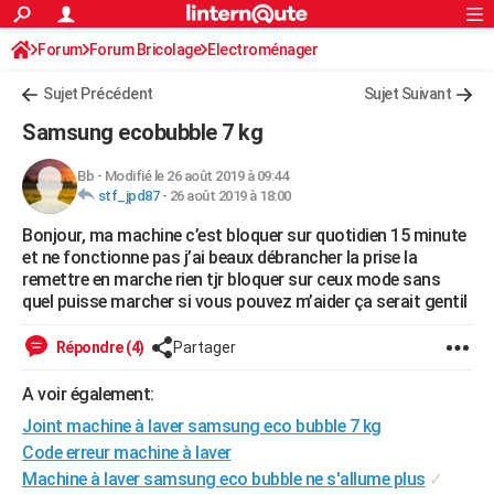
ACTUALITÉS
Forum
Forum Bricolage
Connexion
Electroménager
S'inscrire
Rechercher
Société
Education
Villes
Politique
Faits Divers
Monde
+
SPORT
Sujet Précédent
Sujet Suivant
Football
Cyclisme
Forum
Coupe du monde 2026
Tennis
Rugby
CULTURE
Samsung ecobubble 7 kg
TNT
Cinéma
Musique
Programme TV
Streaming
Sorties cinéma
+
FINANCE
Bb
-
Modifié le 26 août 2019 à 09:44
stf_jpd87
-
26 août 2019 à 18:00
Impôts
Immobilier
Banque
Crédit
Retraite
Epargne
Risques naturels par ville
Assurance
AUTO
Bonjour, ma machine c’est bloquer sur quotidien 15 minute
Réserver un essai
Berlines
Forum auto
Essais
Citadines
SUV
+
HIGH-TECH
et ne fonctionne pas j’ai beaux débrancher la prise la
remettre en marche rien tjr bloquer sur ceux mode sans
Meilleur smartphone
Ordinateurs
Guide high-tech
Mobiles
Internet
Jeux vidéo
+
BRICOLAGE
quel puisse marcher si vous pouvez m’aider ça serait gentil
Aménagement intérieur
Cuisine
Jardinage
+
Forum
Extérieur
Salle de bains
Rangement
WEEK-END
Répondre (4)
Partager
Escapades
Expositions
Week-end nature
Guides de France
Patrimoine
Musées
+
LIFESTYLE
A voir également:
Joint machine à laver samsung eco bubble 7 kg
Bien-être
Mode
+
Art de vivre
Loisirs
Modes de vie
SANTE
Code erreur machine à laver
Guide de la santé
Médicaments
+
Alimentation
Maladies
Sommeil
VOYAGE
Machine à laver samsung eco bubble ne s'allume plus
✓