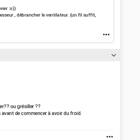
vier :o))
eur , débrancher le ventilateur. (un fil suffit,
r?? ou grésiller ??
h avant de commencer à avoir du froid.