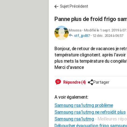
Sujet Précédent
Panne plus de froid frigo 
Moussa
-
Modifié le 1 sept. 2019 à 07
stf_jpd87
-
12 déc. 2024 à 06:57
Bonjour, de retour de vacances je re
température clignotent. après l'avoi
plus mets la température du congélateu
Merci d'avance
Répondre (4)
Partager
A voir également:
Samsung rsa1utmg problème
Samsung rsa1utmg ne refroidit plus
Samsung rsa1utmg
- Meilleures rép
Déboucher évacuation frigo samsun