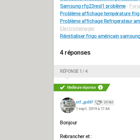
Samsung rfg23resl1 problème
-
Foru
Problème affichage température fr
Problème affichage Refrigerateur
Electroménager
Réinitialiser frigo américain samsun
4 réponses
RÉPONSE 1 / 4
Meilleure réponse
stf_jpd87
29 963
1 sept. 2019 à 17:44
Bonjour
Rebrancher et :