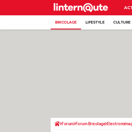
AC
BRICOLAGE
LIFESTYLE
CULTURE
Forum
Forum Bricolage
Electroména