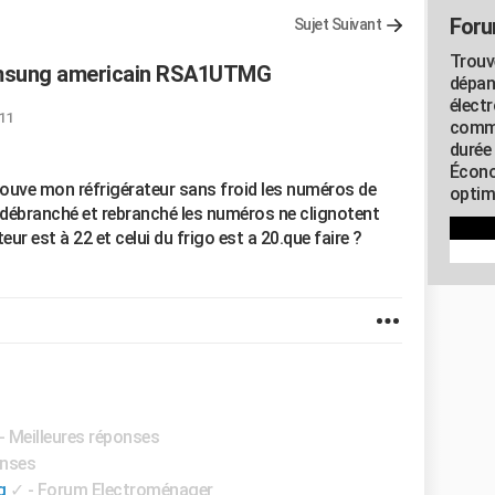
Foru
Sujet Suivant
Trouv
samsung americain RSA1UTMG
dépan
élect
:11
commu
durée
Écono
trouve mon réfrigérateur sans froid les numéros de
optimi
r débranché et rebranché les numéros ne clignotent
r est à 22 et celui du frigo est a 20.que faire ?
- Meilleures réponses
onses
g
✓
-
Forum Electroménager