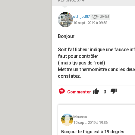
RÉPONSE 3 / 4
stf_jpd87
29 963
10 sept. 2019 à 09:58
Bonjour
Soit l'afficheur indique une fausse in
faut pour contrôler
( mais tjs pas de froid)
Mettre un thermomètre dans les deux
constatez.
0
Commenter
Moussa
10 sept. 2019 à 19:36
Bonjour le frigo est à 19 degrés