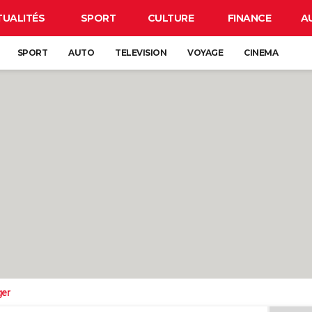
TUALITÉS
SPORT
CULTURE
FINANCE
A
SPORT
AUTO
TELEVISION
VOYAGE
CINEMA
ger