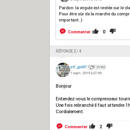
Pardon: la virgule est restée sur le cla
Pour être sûr de la marche du compress
important..)
0
Commenter
RÉPONSE 2 / 4
stf_jpd87
29 963
1 sept. 2019 à 07:49
Bonjour
Entendez-vous le compresseur tourne
Une fois rebranché il faut attendre 1
Cordialement.
2
Commenter