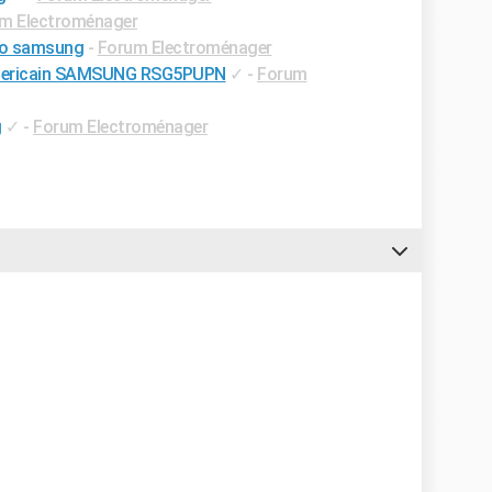
m Electroménager
igo samsung
-
Forum Electroménager
 americain SAMSUNG RSG5PUPN
✓
-
Forum
g
✓
-
Forum Electroménager