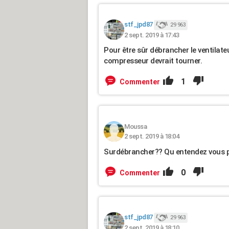
stf_jpd87
29 963
2 sept. 2019 à 17:43
Pour être sûr débrancher le ventilateu
compresseur devrait tourner.
1
Commenter
Moussa
2 sept. 2019 à 18:04
Surdébrancher?? Qu entendez vous p
0
Commenter
stf_jpd87
29 963
2 sept. 2019 à 18:10