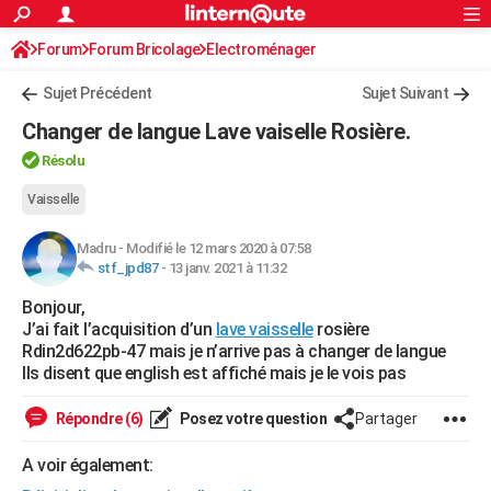
ACTUALITÉS
Forum
Forum Bricolage
Connexion
Electroménager
S'inscrire
Rechercher
Société
Education
Villes
Politique
Faits Divers
Monde
+
SPORT
Sujet Précédent
Sujet Suivant
Football
Cyclisme
Forum
Coupe du monde 2026
Tennis
Rugby
CULTURE
Changer de langue Lave vaiselle Rosière.
TNT
Cinéma
Musique
Programme TV
Streaming
Sorties cinéma
+
FINANCE
Résolu
Impôts
Immobilier
Banque
Crédit
Retraite
Epargne
Risques naturels par ville
Assurance
Vaisselle
AUTO
Réserver un essai
Berlines
Forum auto
Essais
Citadines
SUV
+
HIGH-TECH
Madru
-
Modifié le 12 mars 2020 à 07:58
stf_jpd87
-
13 janv. 2021 à 11:32
Meilleur smartphone
Ordinateurs
Guide high-tech
Mobiles
Internet
Jeux vidéo
+
BRICOLAGE
Bonjour,
J’ai fait l’acquisition d’un
lave vaisselle
rosière
Aménagement intérieur
Cuisine
Jardinage
+
Forum
Extérieur
Salle de bains
Rangement
WEEK-END
Rdin2d622pb-47 mais je n’arrive pas à changer de langue
Ils disent que english est affiché mais je le vois pas
Escapades
Expositions
Week-end nature
Guides de France
Patrimoine
Musées
+
LIFESTYLE
Répondre (6)
Posez votre question
Partager
Bien-être
Mode
+
Art de vivre
Loisirs
Modes de vie
SANTE
A voir également:
Guide de la santé
Médicaments
+
Alimentation
Maladies
Sommeil
VOYAGE