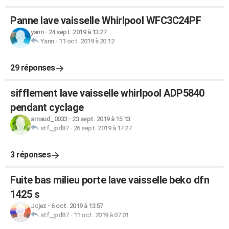
Panne lave vaisselle Whirlpool WFC3C24PF
yann
-
24 sept. 2019 à 13:27
Yann
-
11 oct. 2019 à 20:12
29 réponses
sifflement lave vaisselle whirlpool ADP5840
pendant cyclage
arnaud_0033
-
23 sept. 2019 à 15:13
stf_jpd87
-
26 sept. 2019 à 17:27
3 réponses
Fuite bas milieu porte lave vaisselle beko dfn
1425 s
Jcjez
-
6 oct. 2019 à 13:57
stf_jpd87
-
11 oct. 2019 à 07:01