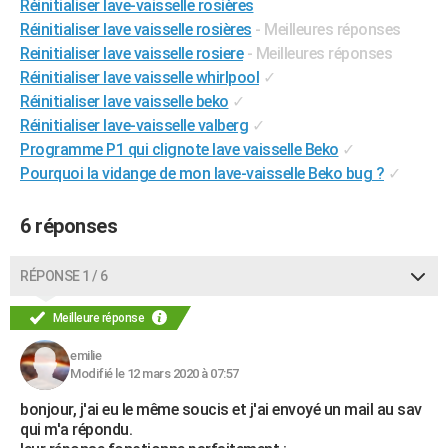
Réinitialiser lave-vaisselle rosières
City break
Voyage de noces
Climat
Destinations
Voyage nature
Forum
+
PHOTO
Réinitialiser lave vaisselle rosières
- Meilleures réponses
Reinitialiser lave vaisselle rosiere
- Meilleures réponses
GUIDES D'ACHAT
Réinitialiser lave vaisselle whirlpool
✓
Réinitialiser lave vaisselle beko
✓
BONS PLANS
Réinitialiser lave-vaisselle valberg
✓
CARTE DE VOEUX
Programme P1 qui clignote lave vaisselle Beko
✓
Pourquoi la vidange de mon lave-vaisselle Beko bug ?
✓
Carte Bonne année
Carte Pâques
Carte de Noël
Carte Saint-Valentin
Carte d'anniversaire
DICTIONNAIRE
Biographies
Expressions
Dictionnaire
Citations
Proverbes
6 réponses
PROGRAMME TV
COPAINS D'AVANT
RÉPONSE 1 / 6
Se connecter
Collèges
Universités
Service militaire
S'inscrire
Lycées
Primaires
Entreprises
Avis de recherche
AVIS DE DÉCÈS
Meilleure réponse
FORUM
emilie
Modifié le 12 mars 2020 à 07:57
Lifestyle
Sport
Television
Cinema
Bricolage
Culture
Auto
Voyage
bonjour, j'ai eu le même soucis et j'ai envoyé un mail au sav
qui m'a répondu.