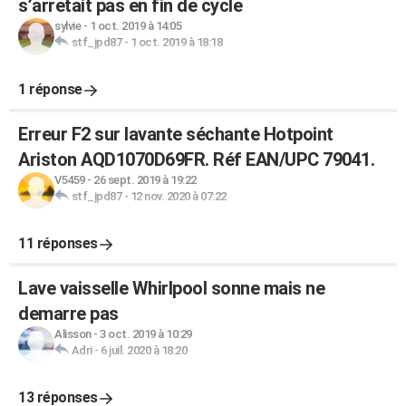
s’arretait pas en fin de cycle
sylvie
-
1 oct. 2019 à 14:05
stf_jpd87
-
1 oct. 2019 à 18:18
1 réponse
Erreur F2 sur lavante séchante Hotpoint
Ariston AQD1070D69FR. Réf EAN/UPC 79041.
V5459
-
26 sept. 2019 à 19:22
stf_jpd87
-
12 nov. 2020 à 07:22
11 réponses
Lave vaisselle Whirlpool sonne mais ne
demarre pas
Alisson
-
3 oct. 2019 à 10:29
Adri
-
6 juil. 2020 à 18:20
13 réponses