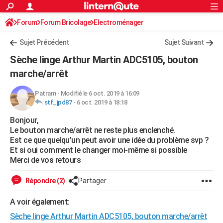
ACTUALITÉS
Forum
Forum Bricolage
Connexion
Electroménager
S'inscrire
Rechercher
Société
Education
Villes
Politique
Faits Divers
Monde
+
SPORT
Sujet Précédent
Sujet Suivant
Football
Cyclisme
Forum
Coupe du monde 2026
Tennis
Rugby
CULTURE
Sèche linge Arthur Martin ADC5105, bouton
TNT
Cinéma
Musique
Programme TV
Streaming
Sorties cinéma
+
marche/arrêt
FINANCE
Impôts
Immobilier
Banque
Crédit
Retraite
Epargne
Risques naturels par ville
Assurance
AUTO
Patram
-
Modifié le 6 oct. 2019 à 16:09
stf_jpd87
-
6 oct. 2019 à 18:18
Réserver un essai
Berlines
Forum auto
Essais
Citadines
SUV
+
HIGH-TECH
Bonjour,
Le bouton marche/arrêt ne reste plus enclenché.
Meilleur smartphone
Ordinateurs
Guide high-tech
Mobiles
Internet
Jeux vidéo
+
BRICOLAGE
Est ce que quelqu’un peut avoir une idée du problème svp ?
Et si oui comment le changer moi-même si possible
Aménagement intérieur
Cuisine
Jardinage
+
Forum
Extérieur
Salle de bains
Rangement
WEEK-END
Merci de vos retours
Escapades
Expositions
Week-end nature
Guides de France
Patrimoine
Musées
+
LIFESTYLE
Répondre (2)
Partager
Bien-être
Mode
+
Art de vivre
Loisirs
Modes de vie
SANTE
A voir également:
Guide de la santé
Médicaments
+
Alimentation
Maladies
Sommeil
VOYAGE
Sèche linge Arthur Martin ADC5105, bouton marche/arrêt