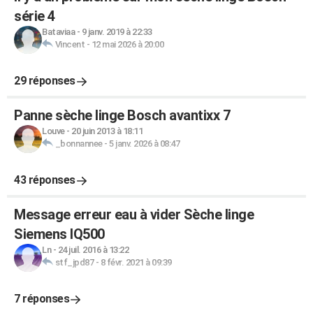
série 4
Bataviaa
-
9 janv. 2019 à 22:33
Vincent
-
12 mai 2026 à 20:00
29 réponses
Panne sèche linge Bosch avantixx 7
Louve
-
20 juin 2013 à 18:11
_bonnannee
-
5 janv. 2026 à 08:47
43 réponses
Message erreur eau à vider Sèche linge
Siemens IQ500
Ln
-
24 juil. 2016 à 13:22
stf_jpd87
-
8 févr. 2021 à 09:39
7 réponses