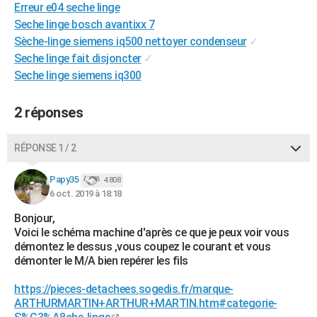
Erreur e04 seche linge
City break
Voyage de noces
Climat
Destinations
Voyage nature
Forum
+
PHOTO
Seche linge bosch avantixx 7
Sèche-linge siemens iq500 nettoyer condenseur
✓
GUIDES D'ACHAT
Seche linge fait disjoncter
✓
BONS PLANS
Seche linge siemens iq300
CARTE DE VOEUX
2 réponses
Carte Bonne année
Carte Pâques
Carte de Noël
Carte Saint-Valentin
Carte d'anniversaire
DICTIONNAIRE
RÉPONSE 1 / 2
Biographies
Expressions
Dictionnaire
Citations
Proverbes
PROGRAMME TV
Papy35
4 808
COPAINS D'AVANT
6 oct. 2019 à 18:18
Se connecter
Collèges
Universités
Service militaire
S'inscrire
Lycées
Primaires
Entreprises
Avis de recherche
Bonjour,
AVIS DE DÉCÈS
Voici le schéma machine d'après ce que je peux voir vous
démontez le dessus ,vous coupez le courant et vous
FORUM
démonter le M/A bien repérer les fils
Lifestyle
Sport
Television
Cinema
Bricolage
Culture
Auto
Voyage
https://pieces-detachees.sogedis.fr/marque-
ARTHURMARTIN+ARTHUR+MARTIN.htm#categorie-