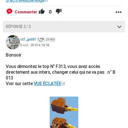
S%C3%A8che-linge
0
Commenter
RÉPONSE 2 / 2
stf_jpd87
29 968
6 oct. 2019 à 18:18
Bonsoir
Vous démontez le top N° F313, vous avez accès
directement aux inters, changer celui qui ne va pas . n° B
013
Voir sur cette
VUE ÉCLATÉE