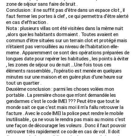
zone de séjour sans faire de bruit .
City break
Voyage de noces
Climat
Destinations
Voyage nature
Forum
+
PHOTO
Conclusion : il ne suffit pas d'être dans un espace clot , il
faut fermer les portes à clef , ce qui permettra d'être alerté
GUIDES D'ACHAT
en cas d'effraction .
Nota : plusieurs villas ont été visitées dans la même nuit
BONS PLANS
,alors que les habitants dormaient . Toutes avaient en
commun d'être situées sur un terrain clot et protégé mais
CARTE DE VOEUX
n'étaient pas verrouillées au niveau de l'habitation elle-
meme . Apparemment ce sont des opérations préparées de
Carte Bonne année
Carte Pâques
Carte de Noël
Carte Saint-Valentin
Carte d'anniversaire
DICTIONNAIRE
longues date pour repérer les habitudes , les points à éviter
, les zones de séjour ou de nuit ...Une fois tous ces
Biographies
Expressions
Dictionnaire
Citations
Proverbes
PROGRAMME TV
éléments rassemblés , l'opératio est menée en quelques
minutes sur une maison et en guère plus d'une heure sur
COPAINS D'AVANT
tout un quartier .
Deuxième conclusion : parmi les choses volées mon
Se connecter
Collèges
Universités
Service militaire
S'inscrire
Lycées
Primaires
Entreprises
Avis de recherche
AVIS DE DÉCÈS
portable . La première chose que m'ont demandée les
gendarmes c'est le code IMEI ??? Peut être que tout le
FORUM
monde sait ce que c'est mais moi il m'a fallu retrouver la
facture . Avec le code IMEI la police peut rendre le mobile
Lifestyle
Sport
Television
Cinema
Bricolage
Culture
Auto
Voyage
inutilisable , ça ne vous le rendra pas mais au moins c'est
une façon de décourager les voleurs . Donc il faut pouvoir
retrouver très rapidement ce code en cas de vol . Il doit