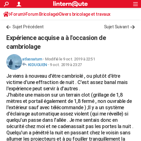
ACTUALITÉS
Forum
Forum Bricolage
Connexion
Divers bricolage et travaux
S'inscrire
Rechercher
Société
Education
Villes
Politique
Faits Divers
Monde
+
SPORT
Sujet Précédent
Sujet Suivant
Football
Cyclisme
Forum
Coupe du monde 2026
Tennis
Rugby
CULTURE
Expérience acquise a à l'occasion de
TNT
Cinéma
Musique
Programme TV
Streaming
Sorties cinéma
+
cambriolage
FINANCE
Impôts
Immobilier
Banque
Crédit
Retraite
Epargne
Risques naturels par ville
Assurance
AUTO
atlassaturn
-
Modifié le 9 oct. 2019 à 22:51
KIDUGUEN
-
9 oct. 2019 à 23:27
Réserver un essai
Berlines
Forum auto
Essais
Citadines
SUV
+
HIGH-TECH
Je viens à nouveau d'être cambriolé , ou plutôt d'être
victime d'une effraction de nuit . C'est assez banal mais
Meilleur smartphone
Ordinateurs
Guide high-tech
Mobiles
Internet
Jeux vidéo
+
BRICOLAGE
l'expérience peut servir à d'autres .
J'habite une maison sur un terrain clot (grillage de 1,8
Aménagement intérieur
Cuisine
Jardinage
+
Forum
Extérieur
Salle de bains
Rangement
WEEK-END
mètres et portail également de 1,8 fermé , non ouvrable de
l'extérieur sauf avec télécommande ) ;Il y a un système
Escapades
Expositions
Week-end nature
Guides de France
Patrimoine
Musées
+
LIFESTYLE
d'éclairage automatique assez violent (qui me réveille) si
quelqu'un passe dans l'allée . Je me sentais donc en
Bien-être
Mode
+
Art de vivre
Loisirs
Modes de vie
SANTE
sécurité chez moi et ne cadenassait pas les portes la nuit .
Quelqu'un a pénétré la nuit en passant chez le voisin sans
Guide de la santé
Médicaments
+
Alimentation
Maladies
Sommeil
VOYAGE
allumer les projecteurs et à pu fouiller tranquillement la