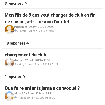
3 réponses
Mon fils de 9 ans veut changer de club en fin
de saison, a-t-il besoin d'une let
Patrick W
-
24 avr. 2009 à 09:24
Larabi
-
23 déc. 2017 à 09:37
18 réponses
changement de club
docaz
-
12 oct. 2019 à 13:52
stf_frmu
-
13 oct. 2019 à 01:29
1 réponse
Que faire enfants jamais convoqué ?
AliceL30
-
2 nov. 2024 à 12:34
AliceL30
-
5 nov. 2024 à 15:32