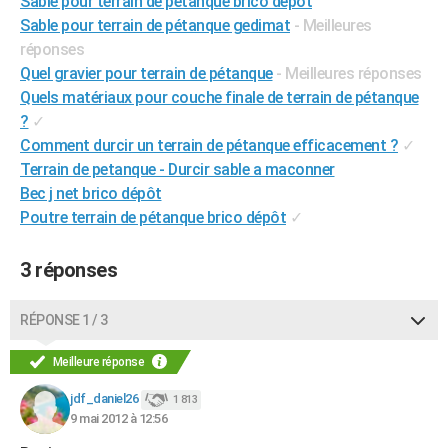
Sable pour terrain de pétanque brico dépôt
City break
Voyage de noces
Climat
Destinations
Voyage nature
Forum
+
Sable pour terrain de pétanque gedimat
- Meilleures
PHOTO
réponses
GUIDES D'ACHAT
Quel gravier pour terrain de pétanque
- Meilleures réponses
Quels matériaux pour couche finale de terrain de pétanque
BONS PLANS
?
✓
Comment durcir un terrain de pétanque efficacement ?
✓
CARTE DE VOEUX
Terrain de petanque - Durcir sable a maconner
Carte Bonne année
Carte Pâques
Carte de Noël
Carte Saint-Valentin
Carte d'anniversaire
DICTIONNAIRE
Bec j net brico dépôt
Poutre terrain de pétanque brico dépôt
✓
Biographies
Expressions
Dictionnaire
Citations
Proverbes
PROGRAMME TV
3 réponses
COPAINS D'AVANT
Se connecter
Collèges
Universités
Service militaire
S'inscrire
Lycées
Primaires
Entreprises
Avis de recherche
AVIS DE DÉCÈS
RÉPONSE 1 / 3
FORUM
Meilleure réponse
Lifestyle
Sport
Television
Cinema
Bricolage
Culture
Auto
Voyage
jdf_daniel26
1 813
9 mai 2012 à 12:56