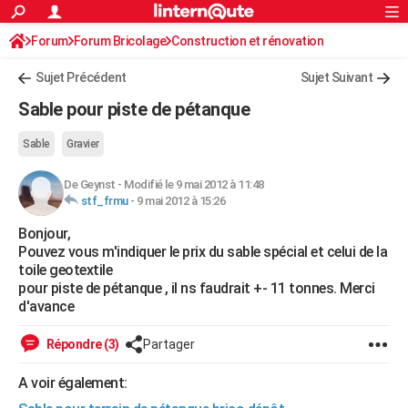
ACTUALITÉS
Forum
Forum Bricolage
Connexion
Construction et rénovation
S'inscrire
Rechercher
Société
Education
Villes
Politique
Faits Divers
Monde
+
SPORT
Sujet Précédent
Sujet Suivant
Football
Cyclisme
Forum
Coupe du monde 2026
Tennis
Rugby
CULTURE
Sable pour piste de pétanque
TNT
Cinéma
Musique
Programme TV
Streaming
Sorties cinéma
+
FINANCE
Sable
Gravier
Impôts
Immobilier
Banque
Crédit
Retraite
Epargne
Risques naturels par ville
Assurance
AUTO
De Geynst
-
Modifié le 9 mai 2012 à 11:48
stf_frmu
-
9 mai 2012 à 15:26
Réserver un essai
Berlines
Forum auto
Essais
Citadines
SUV
+
HIGH-TECH
Bonjour,
Meilleur smartphone
Ordinateurs
Guide high-tech
Mobiles
Internet
Jeux vidéo
+
BRICOLAGE
Pouvez vous m'indiquer le prix du sable spécial et celui de la
toile geotextile
Aménagement intérieur
Cuisine
Jardinage
+
Forum
Extérieur
Salle de bains
Rangement
WEEK-END
pour piste de pétanque , il ns faudrait +- 11 tonnes. Merci
d'avance
Escapades
Expositions
Week-end nature
Guides de France
Patrimoine
Musées
+
LIFESTYLE
Répondre (3)
Partager
Bien-être
Mode
+
Art de vivre
Loisirs
Modes de vie
SANTE
A voir également:
Guide de la santé
Médicaments
+
Alimentation
Maladies
Sommeil
VOYAGE