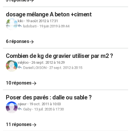
dosage mélange A beton +ciment
kiki
-
19 août 2012 à 17:31
ludobati
-
19 juin 2019 à 09:44
6 réponses
Combien de kg de gravier utiliser par m2 ?
valyloo
-
26 sept. 2012 à 16:29
Daniel LOISON
-
27 sept. 2012 à 20:15
10 réponses
Poser des pavés : dalle ou sable ?
ojieur
-
19 oct. 2011 à 10:03
Gaby
-
13 juil. 2020 à 17:30
11 réponses