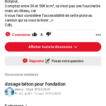
Bonjour,
Comptez entre 30 et 50€ le m³, ce n'est pas une fourchette
mais un râteau, car
il vous faut considérer l'accessibilité de cette piste au
camion qui va vous le livrer...;=
Cdlt,
6
Commenter
Afficher toute la discussion
Répondre
Posez votre question
Discussions similaires
dosage béton pour fondation
alainco
-
29 juil. 2012 à 20:47
stf_jpd87
-
11 sept. 2015 à 08:23
5 réponses