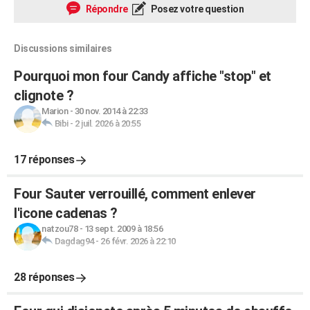
Répondre
Posez votre question
Discussions similaires
Pourquoi mon four Candy affiche "stop" et
clignote ?
Marion
-
30 nov. 2014 à 22:33
Bibi
-
2 juil. 2026 à 20:55
17 réponses
Four Sauter verrouillé, comment enlever
l'icone cadenas ?
natzou78
-
13 sept. 2009 à 18:56
Dagdag94
-
26 févr. 2026 à 22:10
28 réponses