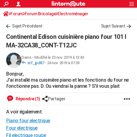
ACTUALITÉS
Forum
Forum Bricolage
Connexion
Electroménager
S'inscrire
Rechercher
Société
Education
Villes
Politique
Faits Divers
Monde
+
SPORT
Sujet Précédent
Sujet Suivant
Football
Cyclisme
Forum
Coupe du monde 2026
Tennis
Rugby
CULTURE
Continental Edison cuisinière piano four 101 l
TNT
Cinéma
Musique
Programme TV
Streaming
Sorties cinéma
+
MA-32CA38_CONT-T12JC
FINANCE
Impôts
Immobilier
Banque
Crédit
Retraite
Epargne
Risques naturels par ville
Assurance
AUTO
Dams
-
Modifié le 23 nov. 2019 à 13:43
stf_jpd87
-
24 nov. 2019 à 07:39
Réserver un essai
Berlines
Forum auto
Essais
Citadines
SUV
+
HIGH-TECH
Bonjour,
J'ai installé ma cuisinière piano et les fonctions du four ne
Meilleur smartphone
Ordinateurs
Guide high-tech
Mobiles
Internet
Jeux vidéo
+
BRICOLAGE
fonctionne pas. D. Ou viendrai la panne ? S'il vous plait
Aménagement intérieur
Cuisine
Jardinage
+
Forum
Extérieur
Salle de bains
Rangement
WEEK-END
Répondre (1)
Partager
Escapades
Expositions
Week-end nature
Guides de France
Patrimoine
Musées
+
LIFESTYLE
A voir également:
Bien-être
Mode
+
Art de vivre
Loisirs
Modes de vie
SANTE
Piano four electrique
Four electrique
Guide de la santé
Médicaments
+
Alimentation
Maladies
Sommeil
VOYAGE
Fil electrique rouge