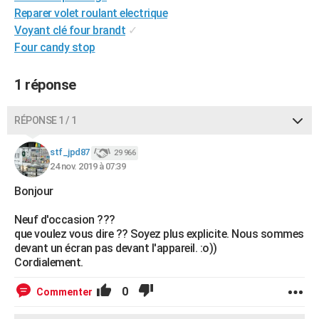
Reparer volet roulant electrique
City break
Voyage de noces
Climat
Destinations
Voyage nature
Forum
+
PHOTO
Voyant clé four brandt
✓
GUIDES D'ACHAT
Four candy stop
BONS PLANS
1 réponse
CARTE DE VOEUX
RÉPONSE 1 / 1
Carte Bonne année
Carte Pâques
Carte de Noël
Carte Saint-Valentin
Carte d'anniversaire
DICTIONNAIRE
stf_jpd87
29 966
Biographies
Expressions
Dictionnaire
Citations
Proverbes
PROGRAMME TV
24 nov. 2019 à 07:39
COPAINS D'AVANT
Bonjour
Se connecter
Collèges
Universités
Service militaire
S'inscrire
Lycées
Primaires
Entreprises
Avis de recherche
Neuf d'occasion ???
AVIS DE DÉCÈS
que voulez vous dire ?? Soyez plus explicite. Nous sommes
devant un écran pas devant l'appareil. :o))
FORUM
Cordialement.
Lifestyle
Sport
Television
Cinema
Bricolage
Culture
Auto
Voyage
0
Commenter