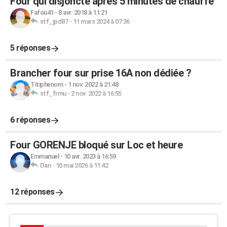
Four qui disjoncte après 5 minutes de chauffe
Fafou41
-
8 avr. 2018 à 11:21
stf_jpd87
-
11 mars 2024 à 07:36
5 réponses
Brancher four sur prise 16A non dédiée ?
Titiphenom
-
1 nov. 2022 à 21:48
stf_frmu
-
2 nov. 2022 à 16:55
6 réponses
Four GORENJE bloqué sur Loc et heure
Emmanuel
-
10 avr. 2023 à 16:59
Dan
-
10 mai 2026 à 11:42
12 réponses